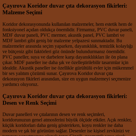
Çayırova Koridor duvar çıta dekorasyon fikirleri:
Malzeme Seçimi
Koridor dekorasyonunda kullanılan malzemeler, hem estetik hem de
fonksiyonel açıdan oldukça önemlidir. Firmamız, PVC duvar paneli,
MDF duvar paneli, PVC mermer, akustik panel, PVC lambri ve
MDF lambri gibi geniş bir malzeme yelpazesi sunmaktadır. Bu
malzemeler arasında seçim yaparken, dayanıklılık, temizlik kolaylığı
ve bütçeniz gibi faktörleri göz önünde bulundurmanız önemlidir.
PVC paneller, suya ve darbelere karşı dayanıklılıkları ile ön plana
çıkar. MDF paneller ise daha şık ve özelleştirilebilir tasarımlar için
idealdir. Akustik paneller ise özellikle gürültülü evler için mükemmel
bir ses yalıtım çözümü sunar. Çayırova Koridor duvar çıta
dekorasyon fikirleri arasından, size en uygun malzemeyi seçmenize
yardımcı oluyoruz.
Çayırova Koridor duvar çıta dekorasyon fikirleri:
Desen ve Renk Seçimi
Duvar panelleri ve çıtalarının desen ve renk seçimleri,
koridorunuzun genel atmosferini büyük ölçüde etkiler. Açık renkler,
küçük koridorları daha geniş gösterirken, koyu renkler ise daha
modern ve şık bir görünüm sağlar. Desenler ise kişisel zevkinizi ve