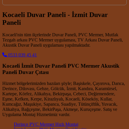
Kocaeli Duvar Paneli - İzmit Duvar
Paneli
Kocaeli'nin tüm ilçelerinde Duvar Paneli, PVC Mermer, Mutfak
Tezgah arkası PVC Mermer uygulaması, TV Arkası Duvar Paneli,
Akustik Duvar Paneli uygulaması yapılmaktadır.
0533 039 45 41
Kocaeli İzmit Duvar Paneli PVC Mermer Akustik
Paneli Duvar Çıtası
Hizmet bölgelerimizden bazıları şöyle; Başiskele, Çayırova, Darıca,
Derince, Dilovası, Gebze, Gölcük, İzmit, Kandıra, Karamürsel,
Kartepe, Körfez, Alikahya, Bekirpaşa, Cebeci, Değirmendere,
Eşme, Kefken, Kerpe, Kirazlıyalı, Kocaeli, Köseköy, Kullar,
Kumcağız, Maşukiye, Sapanca, Suadiye, Tütünçiftlik, Yuvacık,
Alikahya, Bağçeşme, BekirPaşa, Akmeşe, Kuruçeşme. Satış ve
Uygulama Montaj Hizmetimiz vardır.
Derince PVC Mermer Hızlı Montaj