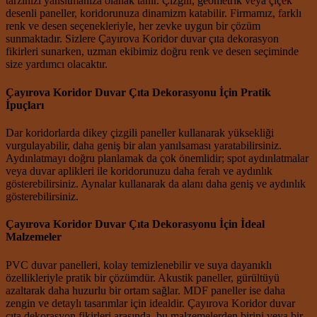
tarzınızı yansıtmanıza olanak tanır. Çizgili, geometrik veya çiçek
desenli paneller, koridorunuza dinamizm katabilir. Firmamız, farklı
renk ve desen seçenekleriyle, her zevke uygun bir çözüm
sunmaktadır. Sizlere Çayırova Koridor duvar çıta dekorasyon
fikirleri sunarken, uzman ekibimiz doğru renk ve desen seçiminde
size yardımcı olacaktır.
Çayırova Koridor Duvar Çıta Dekorasyonu İçin Pratik
İpuçları
Dar koridorlarda dikey çizgili paneller kullanarak yüksekliği
vurgulayabilir, daha geniş bir alan yanılsaması yaratabilirsiniz.
Aydınlatmayı doğru planlamak da çok önemlidir; spot aydınlatmalar
veya duvar aplikleri ile koridorunuzu daha ferah ve aydınlık
gösterebilirsiniz. Aynalar kullanarak da alanı daha geniş ve aydınlık
gösterebilirsiniz.
Çayırova Koridor Duvar Çıta Dekorasyonu İçin İdeal
Malzemeler
PVC duvar panelleri, kolay temizlenebilir ve suya dayanıklı
özellikleriyle pratik bir çözümdür. Akustik paneller, gürültüyü
azaltarak daha huzurlu bir ortam sağlar. MDF paneller ise daha
zengin ve detaylı tasarımlar için idealdir. Çayırova Koridor duvar
çıta dekorasyon fikirleri arasında, bu malzemelerden birini veya bir