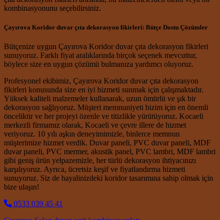
kombinasyonunu seçebilirsiniz.
Çayırova Koridor duvar çıta dekorasyon fikirleri: Bütçe Dostu Çözümler
Bütçenize uygun Çayırova Koridor duvar çıta dekorasyon fikirleri
sunuyoruz. Farklı fiyat aralıklarında birçok seçenek mevcuttur,
böylece size en uygun çözümü bulmanıza yardımcı oluyoruz.
Profesyonel ekibimiz, Çayırova Koridor duvar çıta dekorasyon
fikirleri konusunda size en iyi hizmeti sunmak için çalışmaktadır.
Yüksek kaliteli malzemeler kullanarak, uzun ömürlü ve şık bir
dekorasyon sağlıyoruz. Müşteri memnuniyeti bizim için en önemli
önceliktir ve her projeyi özenle ve titizlikle yürütüyoruz. Kocaeli
merkezli firmamız olarak, Kocaeli ve çevre illere de hizmet
veriyoruz. 10 yılı aşkın deneyimimizle, binlerce memnun
müşterimize hizmet verdik. Duvar paneli, PVC duvar paneli, MDF
duvar paneli, PVC mermer, akustik panel, PVC lambri, MDF lambri
gibi geniş ürün yelpazemizle, her türlü dekorasyon ihtiyacınızı
karşılıyoruz. Ayrıca, ücretsiz keşif ve fiyatlandırma hizmeti
sunuyoruz. Siz de hayalinizdeki koridor tasarımına sahip olmak için
bize ulaşın!
0533 039 45 41