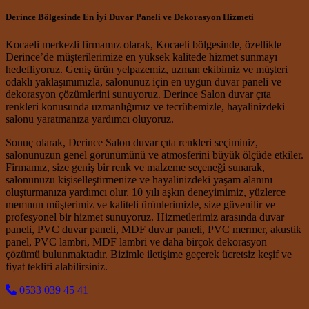
Derince Bölgesinde En İyi Duvar Paneli ve Dekorasyon Hizmeti
Kocaeli merkezli firmamız olarak, Kocaeli bölgesinde, özellikle
Derince’de müşterilerimize en yüksek kalitede hizmet sunmayı
hedefliyoruz. Geniş ürün yelpazemiz, uzman ekibimiz ve müşteri
odaklı yaklaşımımızla, salonunuz için en uygun duvar paneli ve
dekorasyon çözümlerini sunuyoruz. Derince Salon duvar çıta
renkleri konusunda uzmanlığımız ve tecrübemizle, hayalinizdeki
salonu yaratmanıza yardımcı oluyoruz.
Sonuç olarak, Derince Salon duvar çıta renkleri seçiminiz,
salonunuzun genel görünümünü ve atmosferini büyük ölçüde etkiler.
Firmamız, size geniş bir renk ve malzeme seçeneği sunarak,
salonunuzu kişiselleştirmenize ve hayalinizdeki yaşam alanını
oluşturmanıza yardımcı olur. 10 yılı aşkın deneyimimiz, yüzlerce
memnun müşterimiz ve kaliteli ürünlerimizle, size güvenilir ve
profesyonel bir hizmet sunuyoruz. Hizmetlerimiz arasında duvar
paneli, PVC duvar paneli, MDF duvar paneli, PVC mermer, akustik
panel, PVC lambri, MDF lambri ve daha birçok dekorasyon
çözümü bulunmaktadır. Bizimle iletişime geçerek ücretsiz keşif ve
fiyat teklifi alabilirsiniz.
0533 039 45 41