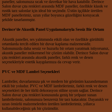
paneller, salonunuza sıcak ve davetkar bir hava katabilir. Derince
Salon duvar çıta renkleri arasında MDF paneller, özellikle klasik ve
rustik tarz salonlar için ideal bir seçimdir. Üstün işçilikle üretilen
MDF panellerimiz, uzun yıllar boyunca güzelliğini koruyacak
şekilde tasarlanmıştır.
Derince’de Akustik Panel Uygulamalarıyla Sessiz Bir Ortam
Akustik paneller, ses yalıtımında etkili olan ve özellikle gürültülü
ortamlarda tercih edilen bir duvar kaplama malzemesidir.
Salonunuzda daha sessiz ve huzurlu bir ortam yaratmak istiyorsanız,
akustik paneller mükemmel bir çözüm olabilir. Derince Salon duvar
çıta renkleri arasında akustik paneller, farklı renk ve desen
seçenekleriyle estetik kaygılarınıza da cevap verir.
PVC ve MDF Lambri Seçenekleri
Lambriler, duvarlarınıza şık ve modern bir görünüm kazandırmanın
etkili bir yoludur. PVC ve MDF lambrilerimiz, farklı renk ve desen
seçenekleri ile her türlü dekorasyon stiline uyum sağlar. Derince
Salon duvar çıta renkleri konusunda geniş bir yelpaze sunan
lambrilerimiz, salonunuza benzersiz bir tarz katacaktır. Dayanıklı ve
uzun ömürlü malzemelerden üretilen lambrilerimiz, yıllarca
kullanabileceğiniz şık bir çözümdür.