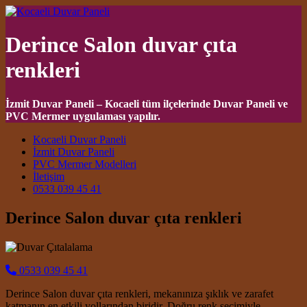
Derince Salon duvar çıta
renkleri
İzmit Duvar Paneli – Kocaeli tüm ilçelerinde Duvar Paneli ve
PVC Mermer uygulaması yapılır.
Main Navigation
Kocaeli Duvar Paneli
İzmit Duvar Paneli
PVC Mermer Modelleri
İletişim
0533 039 45 41
Derince Salon duvar çıta renkleri
0533 039 45 41
Derince Salon duvar çıta renkleri, mekanınıza şıklık ve zarafet
katmanın en etkili yollarından biridir. Doğru renk seçimiyle