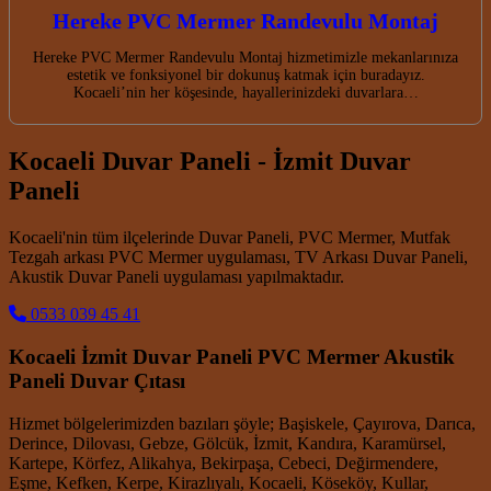
Hereke PVC Mermer Randevulu Montaj
Hereke PVC Mermer Randevulu Montaj hizmetimizle mekanlarınıza
estetik ve fonksiyonel bir dokunuş katmak için buradayız.
Kocaeli’nin her köşesinde, hayallerinizdeki duvarlara…
Kocaeli Duvar Paneli - İzmit Duvar
Paneli
Kocaeli'nin tüm ilçelerinde Duvar Paneli, PVC Mermer, Mutfak
Tezgah arkası PVC Mermer uygulaması, TV Arkası Duvar Paneli,
Akustik Duvar Paneli uygulaması yapılmaktadır.
0533 039 45 41
Kocaeli İzmit Duvar Paneli PVC Mermer Akustik
Paneli Duvar Çıtası
Hizmet bölgelerimizden bazıları şöyle; Başiskele, Çayırova, Darıca,
Derince, Dilovası, Gebze, Gölcük, İzmit, Kandıra, Karamürsel,
Kartepe, Körfez, Alikahya, Bekirpaşa, Cebeci, Değirmendere,
Eşme, Kefken, Kerpe, Kirazlıyalı, Kocaeli, Köseköy, Kullar,