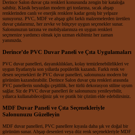
Derince Salon duvar çıta renkleri konusunda zengin bir kataloğa
sahibiz. Klasik beyazdan modern gri tonlarına, sıcak ahşap
renklerinden canlı ve enerjik renklere kadar geniş bir yelpaze
sunuyoruz. PVC, MDF ve ahşap gibi farklı malzemelerden üretilen
duvar çıtalarımız, her zevke ve bütçeye uygun seçenekler sunar.
Salonunuzun tarzına ve mobilyalarınıza en uygun renkleri
seçmenize yardımcı olmak için uzman ekibimiz her zaman
yanınızda.
Derince’de PVC Duvar Paneli ve Çıta Uygulamaları
PVC duvar panelleri, dayanıklılıkları, kolay temizlenebilirlikleri ve
uygun fiyatlarıyla son yıllarda popülerlik kazandı. Farklı renk ve
desen seçenekleri ile PVC duvar panelleri, salonunuza modern bir
görünüm kazandırabilir. Derince Salon duvar çıta renkleri arasında
PVC panellerin sunduğu çeşitlilik, her türlü dekorasyon stiline uyum
sağlar. Siz de PVC duvar panelleri ile salonunuzu yenileyebilir,
yıllarca kullanabileceğiniz şık ve pratik bir çözüm elde edebilirsiniz.
MDF Duvar Paneli ve Çıta Seçenekleriyle
Salonunuzu Güzelleyin
MDF duvar panelleri, PVC panellere kıyasla daha şık ve doğal bir
görünüm sunar. Ahşap desenleri veya düz renk seçenekleriyle MDF