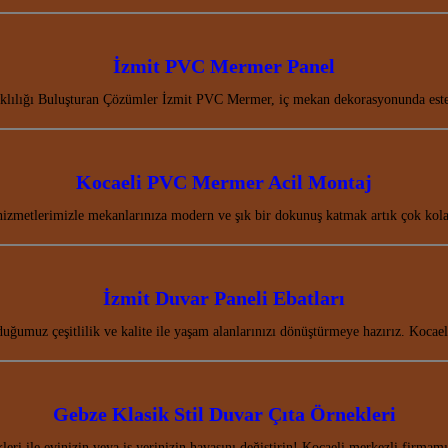
İzmit PVC Mermer Panel
lılığı Buluşturan Çözümler İzmit PVC Mermer, iç mekan dekorasyonunda estet
Kocaeli PVC Mermer Acil Montaj
zmetlerimizle mekanlarınıza modern ve şık bir dokunuş katmak artık çok kolay
İzmit Duvar Paneli Ebatları
uğumuz çeşitlilik ve kalite ile yaşam alanlarınızı dönüştürmeye hazırız. Kocae
Gebze Klasik Stil Duvar Çıta Örnekleri
leri ile evinizin veya iş yerinizin havasını değiştirin! Kocaeli merkezli firma