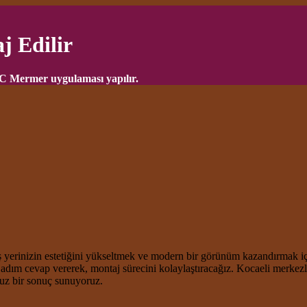
j Edilir
VC Mermer uygulaması yapılır.
 yerinizin estetiğini yükseltmek ve modern bir görünüm kazandırmak içi
 adım cevap vererek, montaj sürecini kolaylaştıracağız. Kocaeli merke
z bir sonuç sunuyoruz.