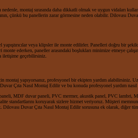
u nedenle, montaj sırasında daha dikkatli olmak ve uygun vidaları kull
kaçının, çünkü bu panellerin zarar görmesine neden olabilir. Dilovası Du
yapıştırıcılar veya klipsler ile monte edilirler. Panelleri doğru bir şekil
monte ederken, paneller arasındaki boşlukları minimize etmeye çalışın. 
 iletişime geçebilirsiniz.
n montaj yapıyorsanız, profesyonel bir ekipten yardım alabilirsiniz. U
uvar Çıta Nasıl Montaj Edilir ve bu konuda profesyonel yardım nasıl alab
 paneli, MDF duvar paneli, PVC mermer, akustik panel, PVC lambri, M
kalite standartlarını koruyarak sizlere hizmet veriyoruz. Müşteri memnun
z. Dilovası Duvar Çıta Nasıl Montaj Edilir sorusuna ek olarak, diğer tü