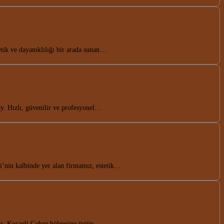
ik ve dayanıklılığı bir arada sunan…
. Hızlı, güvenilir ve profesyonel…
li’nin kalbinde yer alan firmamız, estetik…
mız, Kocaeli Gebze bölgesine üstün…