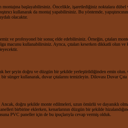
n montajına başlayabilirsiniz. Öncelikle, işaretlediğiniz noktalara dübel
 yapıştırıcı kullanarak da montaj yapabilirsiniz. Bu yöntemde, yapıştır
ydalı olacaktır.
 temiz ve profesyonel bir sonuç elde edebilirsiniz. Örneğin, çıtaları 
u macunu kullanabilirsiniz. Ayrıca, çıtaları keserken dikkatli olun ve ke
eyecektir.
ak her şeyin doğru ve düzgün bir şekilde yerleştirildiğinden emin olun.
i bir sünger kullanarak, duvar çıtalarını temizleyin. Dilovası Duvar Çıt
ir. Ancak, doğru şekilde monte edilmeleri, uzun ömürlü ve dayanıklı olmal
nelleri birbirine eklerken, kenarlarının düzgün bir şekilde hizalandığın
rusuna PVC paneller için de bu ipuçlarıyla cevap vermiş olduk.