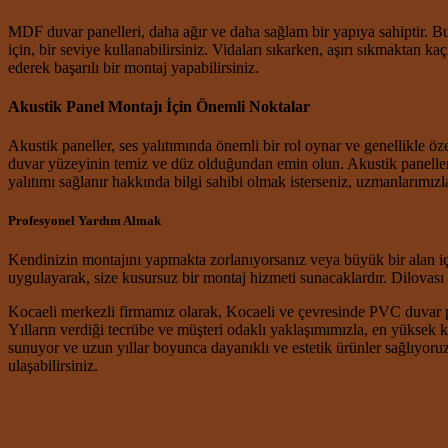
MDF duvar panelleri, daha ağır ve daha sağlam bir yapıya sahiptir. B
için, bir seviye kullanabilirsiniz. Vidaları sıkarken, aşırı sıkmaktan 
ederek başarılı bir montaj yapabilirsiniz.
Akustik Panel Montajı İçin Önemli Noktalar
Akustik paneller, ses yalıtımında önemli bir rol oynar ve genellikle özel 
duvar yüzeyinin temiz ve düz olduğundan emin olun. Akustik panelleri 
yalıtımı sağlanır hakkında bilgi sahibi olmak isterseniz, uzmanlarımızla
Profesyonel Yardım Almak
Kendinizin montajını yapmakta zorlanıyorsanız veya büyük bir alan içi
uygulayarak, size kusursuz bir montaj hizmeti sunacaklardır. Dilovası D
Kocaeli merkezli firmamız olarak, Kocaeli ve çevresinde PVC duvar
Yılların verdiği tecrübe ve müşteri odaklı yaklaşımımızla, en yüksek 
sunuyor ve uzun yıllar boyunca dayanıklı ve estetik ürünler sağlıyoru
ulaşabilirsiniz.