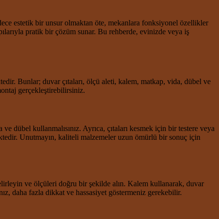
dece estetik bir unsur olmaktan öte, mekanlara fonksiyonel özellikler
ılarıyla pratik bir çözüm sunar. Bu rehberde, evinizde veya iş
dir. Bunlar; duvar çıtaları, ölçü aleti, kalem, matkap, vida, dübel ve
ntaj gerçekleştirebilirsiniz.
 dübel kullanmalısınız. Ayrıca, çıtaları kesmek için bir testere veya
mektedir. Unutmayın, kaliteli malzemeler uzun ömürlü bir sonuç için
irleyin ve ölçüleri doğru bir şekilde alın. Kalem kullanarak, duvar
anız, daha fazla dikkat ve hassasiyet göstermeniz gerekebilir.