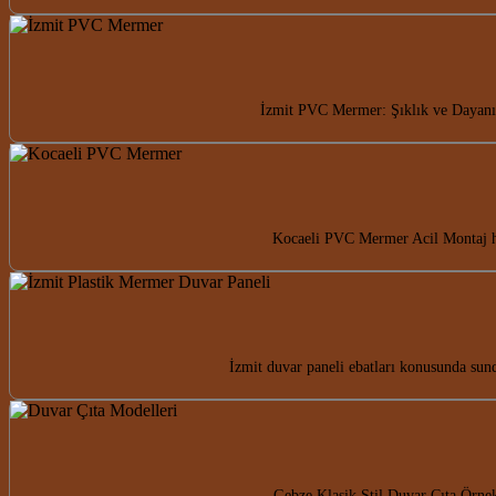
İzmit PVC Mermer: Şıklık ve Dayanık
Kocaeli PVC Mermer Acil Montaj hi
İzmit duvar paneli ebatları konusunda sund
Gebze Klasik Stil Duvar Çıta Örnek