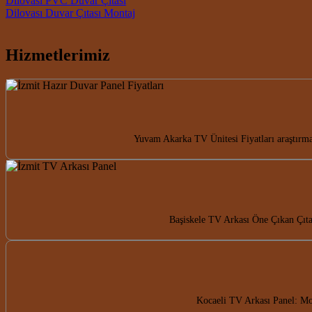
Post navigation
Dilovası PVC Duvar Çıtası
Dilovası Duvar Çıtası Montaj
Hizmetlerimiz
Yuvam Akarka TV Ünitesi Fiyatları araştırmal
Başiskele TV Arkası Öne Çıkan Çıta
Kocaeli TV Arkası Panel: Mod