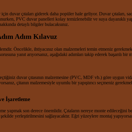
için duvar çıtaları giderek daha popüler hale geliyor. Duvar çıtaları, sa
lunurken, PVC duvar panelleri kolay temizlenebilir ve suya dayanıklı yap
akkında detaylı bilgiler bulacaksınız.
 Adım Adım Kılavuz
şlemdir. Öncelikle, ihtiyacınız olan malzemeleri temin etmeniz gerekmekte
sorusuna yanıt arıyorsanız, aşağıdaki adımları takip ederek başarılı bir mo
tiğiniz duvar çıtasının malzemesine (PVC, MDF vb.) göre uygun vida ve
anlıyorsanız, çitanın malzemesiyle uyumlu bir yapıştırıcı seçmeniz gerek
ve İşaretleme
leme yapmak son derece önemlidir. Çıtaların nereye monte edileceğini bel
r şekilde yerleştirilmesini sağlayacaktır. Eğri yüzeylere montaj yapıyors