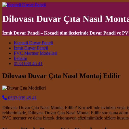
Dilovası Duvar Çıta Nasıl Monta
İzmit Duvar Paneli – Kocaeli tüm ilçelerinde Duvar Paneli ve P
Main Navigation
Kocaeli Duvar Paneli
İzmit Duvar Paneli
PVC Mermer Modelleri
İletişim
0533 039 45 41
Dilovası Duvar Çıta Nasıl Montaj Edilir
0533 039 45 41
Dilovası Duvar Çıta Nasıl Montaj Edilir? Kocaeli’nde evinizin veya iş
rehberimizde, Dilovası Duvar Çıta Nasıl Montaj Edilir sorusuna adım
PVC mermer ve daha birçok dekorasyon çözümümüzle sizlere kusursu