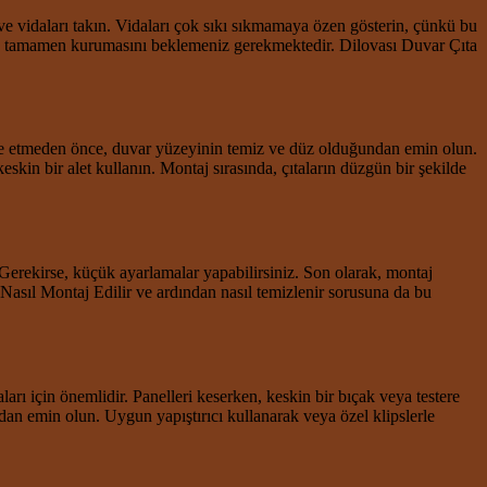
 ve vidaları takın. Vidaları çok sıkı sıkmamaya özen gösterin, çünkü bu
ıcının tamamen kurumasını beklemeniz gerekmektedir. Dilovası Duvar Çıta
monte etmeden önce, duvar yüzeyinin temiz ve düz olduğundan emin olun.
skin bir alet kullanın. Montaj sırasında, çıtaların düzgün bir şekilde
 Gerekirse, küçük ayarlamalar yapabilirsiniz. Son olarak, montaj
a Nasıl Montaj Edilir ve ardından nasıl temizlenir sorusuna da bu
arı için önemlidir. Panelleri keserken, keskin bir bıçak veya testere
dan emin olun. Uygun yapıştırıcı kullanarak veya özel klipslerle