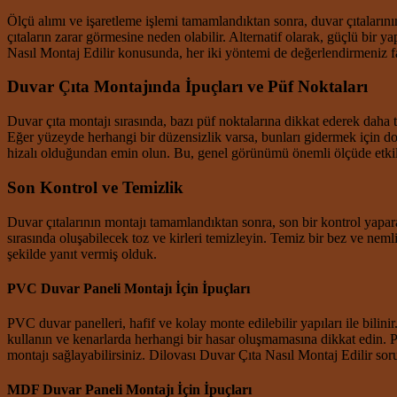
Ölçü alımı ve işaretleme işlemi tamamlandıktan sonra, duvar çıtalarını
çıtaların zarar görmesine neden olabilir. Alternatif olarak, güçlü bir
Nasıl Montaj Edilir konusunda, her iki yöntemi de değerlendirmeniz fa
Duvar Çıta Montajında İpuçları ve Püf Noktaları
Duvar çıta montajı sırasında, bazı püf noktalarına dikkat ederek daha
Eğer yüzeyde herhangi bir düzensizlik varsa, bunları gidermek için dolg
hizalı olduğundan emin olun. Bu, genel görünümü önemli ölçüde etkil
Son Kontrol ve Temizlik
Duvar çıtalarının montajı tamamlandıktan sonra, son bir kontrol yapar
sırasında oluşabilecek toz ve kirleri temizleyin. Temiz bir bez ve neml
şekilde yanıt vermiş olduk.
PVC Duvar Paneli Montajı İçin İpuçları
PVC duvar panelleri, hafif ve kolay monte edilebilir yapıları ile bilin
kullanın ve kenarlarda herhangi bir hasar oluşmamasına dikkat edin. Pa
montajı sağlayabilirsiniz. Dilovası Duvar Çıta Nasıl Montaj Edilir so
MDF Duvar Paneli Montajı İçin İpuçları