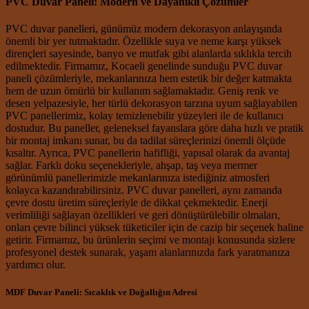
PVC Duvar Paneli: Modern ve Dayanıklı Çözümler
PVC duvar panelleri, günümüz modern dekorasyon anlayışında
önemli bir yer tutmaktadır. Özellikle suya ve neme karşı yüksek
dirençleri sayesinde, banyo ve mutfak gibi alanlarda sıklıkla tercih
edilmektedir. Firmamız, Kocaeli genelinde sunduğu PVC duvar
paneli çözümleriyle, mekanlarınıza hem estetik bir değer katmakta
hem de uzun ömürlü bir kullanım sağlamaktadır. Geniş renk ve
desen yelpazesiyle, her türlü dekorasyon tarzına uyum sağlayabilen
PVC panellerimiz, kolay temizlenebilir yüzeyleri ile de kullanıcı
dostudur. Bu paneller, geleneksel fayanslara göre daha hızlı ve pratik
bir montaj imkanı sunar, bu da tadilat süreçlerinizi önemli ölçüde
kısaltır. Ayrıca, PVC panellerin hafifliği, yapısal olarak da avantaj
sağlar. Farklı doku seçenekleriyle, ahşap, taş veya mermer
görünümlü panellerimizle mekanlarınıza istediğiniz atmosferi
kolayca kazandırabilirsiniz. PVC duvar panelleri, aynı zamanda
çevre dostu üretim süreçleriyle de dikkat çekmektedir. Enerji
verimliliği sağlayan özellikleri ve geri dönüştürülebilir olmaları,
onları çevre bilinci yüksek tüketiciler için de cazip bir seçenek haline
getirir. Firmamız, bu ürünlerin seçimi ve montajı konusunda sizlere
profesyonel destek sunarak, yaşam alanlarınızda fark yaratmanıza
yardımcı olur.
MDF Duvar Paneli: Sıcaklık ve Doğallığın Adresi