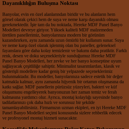
Dayanıklılığın Buluşma Noktası
Banyolar, evin en özel alanlarından biridir ve bu alanların hem
görsel olarak çekici hem de suya ve neme karşı dayanıklı olması
gerekmektedir. İşte tam da bu noktada, Hereke MDF Panel Banyo
Modelleri devreye giriyor. Yüksek kaliteli MDF malzemeden
üretilen panellerimiz, banyolarınıza modern bir görünüm
kazandırırken, aynı zamanda uzun ömürlü bir kullanım sunar. Suya
ve neme karşı özel olarak işlenmiş olan bu paneller, geleneksel
fayanslara göre daha kolay temizlenir ve bakımı daha pratiktir. Farklı
renk, desen ve doku seçenekleriyle sunduğumuz Hereke MDF
Panel Banyo Modelleri, her zevke ve her banyo konseptine uyum
sağlayacak çeşitliliğe sahiptir. Minimalist tasarımlardan, klasik ve
gösterişli modellere kadar geniş bir yelpazede seçeneklerimiz
bulunmaktadır. Bu modeller, banyolarınıza sadece estetik bir değer
katmakla kalmaz, aynı zamanda hijyenik bir ortamın oluşmasına da
katkı sağlar. MDF panellerin pürüzsüz yüzeyleri, bakteri ve küf
oluşumunu engelleyerek banyonuzun her zaman temiz ve ferah
kalmasına yardımcı olur. Ayrıca, montaj kolaylığı sayesinde banyo
tadilatlarınızı çok daha hızlı ve sorunsuz bir şekilde
tamamlayabilirsiniz. Firmamızın uzman ekipleri, en iyi Hereke MDF
Panel Banyo Modelleri seçimi konusunda sizlere rehberlik edecek
ve profesyonel montaj hizmeti sunacaktır.