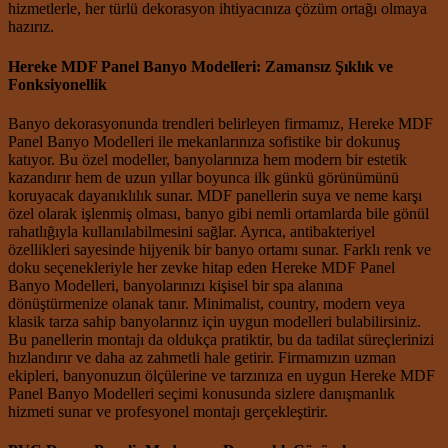
hizmetlerle, her türlü dekorasyon ihtiyacınıza çözüm ortağı olmaya
hazırız.
Hereke MDF Panel Banyo Modelleri: Zamansız Şıklık ve
Fonksiyonellik
Banyo dekorasyonunda trendleri belirleyen firmamız, Hereke MDF
Panel Banyo Modelleri ile mekanlarınıza sofistike bir dokunuş
katıyor. Bu özel modeller, banyolarınıza hem modern bir estetik
kazandırır hem de uzun yıllar boyunca ilk günkü görünümünü
koruyacak dayanıklılık sunar. MDF panellerin suya ve neme karşı
özel olarak işlenmiş olması, banyo gibi nemli ortamlarda bile gönül
rahatlığıyla kullanılabilmesini sağlar. Ayrıca, antibakteriyel
özellikleri sayesinde hijyenik bir banyo ortamı sunar. Farklı renk ve
doku seçenekleriyle her zevke hitap eden Hereke MDF Panel
Banyo Modelleri, banyolarınızı kişisel bir spa alanına
dönüştürmenize olanak tanır. Minimalist, country, modern veya
klasik tarza sahip banyolarınız için uygun modelleri bulabilirsiniz.
Bu panellerin montajı da oldukça pratiktir, bu da tadilat süreçlerinizi
hızlandırır ve daha az zahmetli hale getirir. Firmamızın uzman
ekipleri, banyonuzun ölçülerine ve tarzınıza en uygun Hereke MDF
Panel Banyo Modelleri seçimi konusunda sizlere danışmanlık
hizmeti sunar ve profesyonel montajı gerçekleştirir.