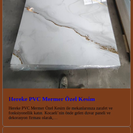
Hereke PVC Mermer Özel Kesim
Hereke PVC Mermer Özel Kesim ile mekanlarınıza zarafet ve
fonksiyonellik katın. Kocaeli’nin önde gelen duvar paneli ve
dekorasyon firması olarak,…