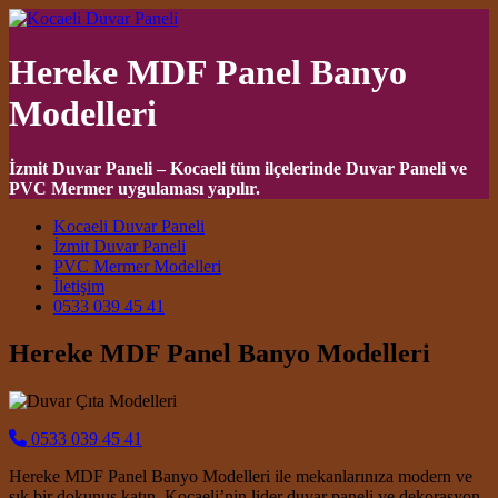
Hereke MDF Panel Banyo
Modelleri
İzmit Duvar Paneli – Kocaeli tüm ilçelerinde Duvar Paneli ve
PVC Mermer uygulaması yapılır.
Main Navigation
Kocaeli Duvar Paneli
İzmit Duvar Paneli
PVC Mermer Modelleri
İletişim
0533 039 45 41
Hereke MDF Panel Banyo Modelleri
0533 039 45 41
Hereke MDF Panel Banyo Modelleri ile mekanlarınıza modern ve
şık bir dokunuş katın. Kocaeli’nin lider duvar paneli ve dekorasyon