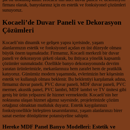
firması olarak, banyolarınız için en estetik ve fonksiyonel çözümleri
sunuyoruz.
Kocaeli’de Duvar Paneli ve Dekorasyon
Çözümleri
Kocaeli’nin dinamik ve gelişen yapısı içerisinde, yaşam
alanlarımızın estetik ve fonksiyonel açıdan en üst düzeyde olması
büyük önem taşımaktadır. Firmamız, Kocaeli merkezli bir duvar
paneli ve dekorasyon şirketi olarak, bu ihtiyaca yönelik kapsamlı
çözümler sunmaktadır. Özellikle banyo dekorasyonunda devrim
yaratan ürünlerimizle, mekanlarınıza hem zarafet hem de pratiklik
katıyoruz. Günümüz modern yaşamında, evlerimizin her köşesinin
estetik ve kullanışlı olması beklenir. Bu beklentiyi karşılamak adına,
firmamız duvar paneli, PVC duvar paneli, MDF duvar paneli, PVC
mermer, akustik panel, PVC lambri, MDF lambri ve TV ünitesi gibi
geniş bir ürün yelpazesi ile hizmet vermektedir. Kocaeli’nin her
noktasına ulaşan hizmet ağımız sayesinde, projelerinizde çözüm
ortağınız olmaktan mutluluk duyarız. Estetik kaygılarınızı
fonksiyonellikle birleştiren tasarımlarımız, yaşam alanlarınızı birer
sanat eserine dönüştürme potansiyeline sahiptir.
Hereke MDF Panel Banyo Modelleri: Estetik ve