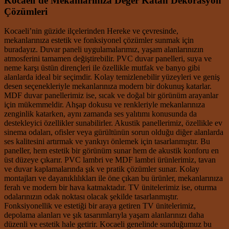
Kocaeli’de Mekanlarınıza Değer Katan Dekorasyon
Çözümleri
Kocaeli’nin güzide ilçelerinden Hereke ve çevresinde,
mekanlarınıza estetik ve fonksiyonel çözümler sunmak için
buradayız. Duvar paneli uygulamalarımız, yaşam alanlarınızın
atmosferini tamamen değiştirebilir. PVC duvar panelleri, suya ve
neme karşı üstün dirençleri ile özellikle mutfak ve banyo gibi
alanlarda ideal bir seçimdir. Kolay temizlenebilir yüzeyleri ve geniş
desen seçenekleriyle mekanlarınıza modern bir dokunuş katarlar.
MDF duvar panellerimiz ise, sıcak ve doğal bir görünüm arayanlar
için mükemmeldir. Ahşap dokusu ve renkleriyle mekanlarınıza
zenginlik katarken, aynı zamanda ses yalıtımı konusunda da
destekleyici özellikler sunabilirler. Akustik panellerimiz, özellikle ev
sinema odaları, ofisler veya gürültünün sorun olduğu diğer alanlarda
ses kalitesini artırmak ve yankıyı önlemek için tasarlanmıştır. Bu
paneller, hem estetik bir görünüm sunar hem de akustik konforu en
üst düzeye çıkarır. PVC lambri ve MDF lambri ürünlerimiz, tavan
ve duvar kaplamalarında şık ve pratik çözümler sunar. Kolay
montajları ve dayanıklılıkları ile öne çıkan bu ürünler, mekanlarınıza
ferah ve modern bir hava katmaktadır. TV ünitelerimiz ise, oturma
odalarınızın odak noktası olacak şekilde tasarlanmıştır.
Fonksiyonellik ve estetiği bir araya getiren TV ünitelerimiz,
depolama alanları ve şık tasarımlarıyla yaşam alanlarınızı daha
düzenli ve estetik hale getirir. Kocaeli genelinde sunduğumuz bu