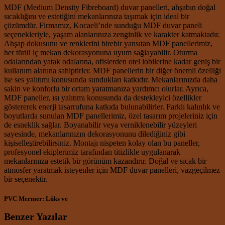
MDF (Medium Density Fibreboard) duvar panelleri, ahşabın doğal
sıcaklığını ve estetiğini mekanlarınıza taşımak için ideal bir
çözümdür. Firmamız, Kocaeli’nde sunduğu MDF duvar paneli
seçenekleriyle, yaşam alanlarınıza zenginlik ve karakter katmaktadır.
Ahşap dokusunu ve renklerini birebir yansıtan MDF panellerimiz,
her türlü iç mekan dekorasyonuna uyum sağlayabilir. Oturma
odalarından yatak odalarına, ofislerden otel lobilerine kadar geniş bir
kullanım alanına sahiptirler. MDF panellerin bir diğer önemli özelliği
ise ses yalıtımı konusunda sundukları katkıdır. Mekanlarınızda daha
sakin ve konforlu bir ortam yaratmanıza yardımcı olurlar. Ayrıca,
MDF paneller, ısı yalıtımı konusunda da destekleyici özellikler
göstererek enerji tasarrufuna katkıda bulunabilirler. Farklı kalınlık ve
boyutlarda sunulan MDF panellerimiz, özel tasarım projeleriniz için
de esneklik sağlar. Boyanabilir veya verniklenebilir yüzeyleri
sayesinde, mekanlarınızın dekorasyonunu dilediğiniz gibi
kişiselleştirebilirsiniz. Montajı nispeten kolay olan bu paneller,
profesyonel ekiplerimiz tarafından titizlikle uygulanarak
mekanlarınıza estetik bir görünüm kazandırır. Doğal ve sıcak bir
atmosfer yaratmak isteyenler için MDF duvar panelleri, vazgeçilmez
bir seçenektir.
PVC Mermer: Lüks ve
Benzer Yazılar