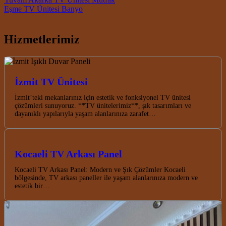
Post navigation
Eşme TV Ünitesi Banyo
Hizmetlerimiz
İzmit TV Ünitesi
İzmit’teki mekanlarınız için estetik ve fonksiyonel TV ünitesi
çözümleri sunuyoruz. **TV ünitelerimiz**, şık tasarımları ve
dayanıklı yapılarıyla yaşam alanlarınıza zarafet…
Kocaeli TV Arkası Panel
Kocaeli TV Arkası Panel: Modern ve Şık Çözümler Kocaeli
bölgesinde, TV arkası paneller ile yaşam alanlarınıza modern ve
estetik bir…