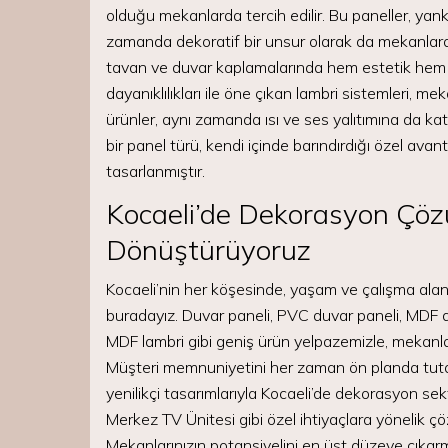
olduğu mekanlarda tercih edilir. Bu paneller, yan
zamanda dekoratif bir unsur olarak da mekanlara ş
tavan ve duvar kaplamalarında hem estetik hem d
dayanıklılıkları ile öne çıkan lambri sistemleri, m
ürünler, aynı zamanda ısı ve ses yalıtımına da ka
bir panel türü, kendi içinde barındırdığı özel av
tasarlanmıştır.
Kocaeli’de Dekorasyon Çözü
Dönüştürüyoruz
Kocaeli’nin her köşesinde, yaşam ve çalışma alan
buradayız. Duvar paneli, PVC duvar paneli, MDF 
MDF lambri gibi geniş ürün yelpazemizle, mekanla
Müşteri memnuniyetini her zaman ön planda tutan 
yenilikçi tasarımlarıyla Kocaeli’de dekorasyon se
Merkez TV Ünitesi gibi özel ihtiyaçlara yönelik ç
Mekanlarınızın potansiyelini en üst düzeye çıkarm