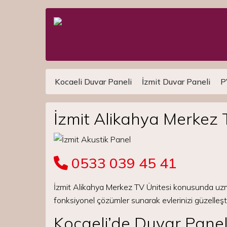
Kocaeli Duvar Paneli
İzmit Duvar Paneli
P
Main Navigation
İzmit Alikahya Merkez 
0533 039 45 41
İzmit Alikahya Merkez TV Ünitesi konusunda uzm
fonksiyonel çözümler sunarak evlerinizi güzelleşt
Kocaeli’de Duvar Pane