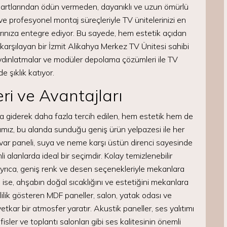
artlarından ödün vermeden, dayanıklı ve uzun ömürlü
ve profesyonel montaj süreçleriyle TV ünitelerinizi en
rınıza entegre ediyor. Bu sayede, hem estetik açıdan
ı karşılayan bir İzmit Alikahya Merkez TV Ünitesi sahibi
aydınlatmalar ve modüler depolama çözümleri ile TV
 şıklık katıyor.
ri ve Avantajları
 giderek daha fazla tercih edilen, hem estetik hem de
mız, bu alanda sunduğu geniş ürün yelpazesi ile her
var paneli, suya ve neme karşı üstün direnci sayesinde
 alanlarda ideal bir seçimdir. Kolay temizlenebilir
. Ayrıca, geniş renk ve desen seçenekleriyle mekanlara
ise, ahşabın doğal sıcaklığını ve estetiğini mekanlara
itlilik gösteren MDF paneller, salon, yatak odası ve
kar bir atmosfer yaratır. Akustik paneller, ses yalıtımı
ofisler ve toplantı salonları gibi ses kalitesinin önemli