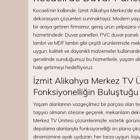
Kocaeli’nin kalbinde, İzmit Alikahya Merkez’de evl
dekorasyon çözümleri sunmaktayız. Modern yaşamın 
bir araya getiren firmamız, geniş ürün yelpazesi v
hizmetindedir. Duvar panelleri, PVC duvar panel
lambri ve MDF lambri gibi çeşitli ürünlerimizle me
uygun, kaliteli ve dayanıklı malzemeler kullanarak
genelinde sunduğumuz bu hizmetlerle, yaşam alan
hale getirmeyi hedefliyoruz.
İzmit Alikahya Merkez TV Ün
Fonksiyonelliğin Buluştuğ
Yaşam alanlarının vazgeçilmez bir parçası olan tel
taşıyıcı olmanın ötesine geçerek, mekanların dek
Merkez TV Ünitesi çözümlerimizle, estetik görün
depolama alanlarıyla fonksiyonelliği ön plana ç
dinamizmine ayak uyduran, her tarza uygun, kişiy