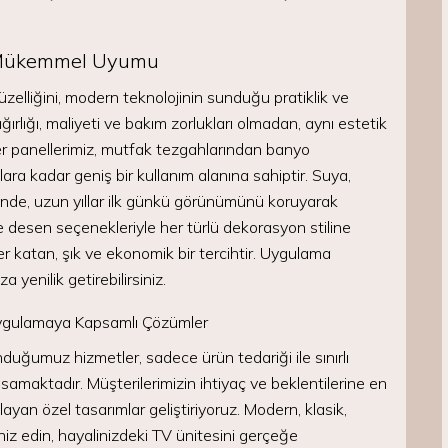
n Mükemmel Uyumu
elliğini, modern teknolojinin sunduğu pratiklik ve
ğırlığı, maliyeti ve bakım zorlukları olmadan, aynı estetik
panellerimiz, mutfak tezgahlarından banyo
ara kadar geniş bir kullanım alanına sahiptir. Suya,
sinde, uzun yıllar ilk günkü görünümünü koruyarak
ve desen seçenekleriyle her türlü dekorasyon stiline
katan, şık ve ekonomik bir tercihtir. Uygulama
a yenilik getirebilirsiniz.
Uygulamaya Kapsamlı Çözümler
ğumuz hizmetler, sadece ürün tedariği ile sınırlı
amaktadır. Müşterilerimizin ihtiyaç ve beklentilerine en
n özel tasarımlar geliştiriyoruz. Modern, klasik,
niz edin, hayalinizdeki TV ünitesini gerçeğe