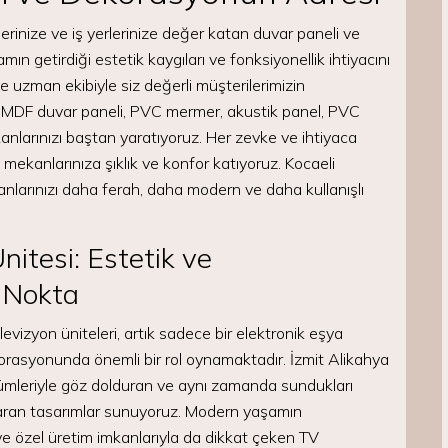
erinize ve iş yerlerinize değer katan duvar paneli ve
getirdiği estetik kaygıları ve fonksiyonellik ihtiyacını
e uzman ekibiyle siz değerli müşterilerimizin
i, MDF duvar paneli, PVC mermer, akustik panel, PVC
kanlarınızı baştan yaratıyoruz. Her zevke ve ihtiyaca
 mekanlarınıza şıklık ve konfor katıyoruz. Kocaeli
larınızı daha ferah, daha modern ve daha kullanışlı
itesi: Estetik ve
u Nokta
evizyon üniteleri, artık sadece bir elektronik eşya
orasyonunda önemli bir rol oynamaktadır. İzmit Alikahya
ümleriyle göz dolduran ve aynı zamanda sundukları
ıkaran tasarımlar sunuyoruz. Modern yaşamın
e özel üretim imkanlarıyla da dikkat çeken TV