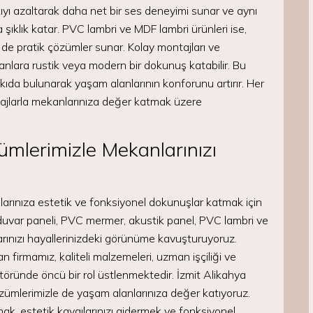
kıyı azaltarak daha net bir ses deneyimi sunar ve aynı
ıklık katar. PVC lambri ve MDF lambri ürünleri ise,
e pratik çözümler sunar. Kolay montajları ve
ekanlara rustik veya modern bir dokunuş katabilir. Bu
tkıda bulunarak yaşam alanlarının konforunu artırır. Her
antajlarla mekanlarınıza değer katmak üzere
mlerimizle Mekanlarınızı
larınıza estetik ve fonksiyonel dokunuşlar katmak için
duvar paneli, PVC mermer, akustik panel, PVC lambri ve
rınızı hayallerinizdeki görünüme kavuşturuyoruz.
firmamız, kaliteli malzemeleri, uzman işçiliği ve
ktöründe öncü bir rol üstlenmektedir. İzmit Alikahya
özümlerimizle de yaşam alanlarınıza değer katıyoruz.
ak, estetik kaygılarınızı gidermek ve fonksiyonel