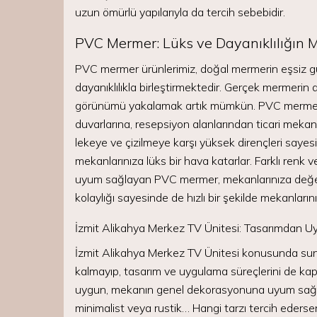
uzun ömürlü yapılarıyla da tercih sebebidir.
PVC Mermer: Lüks ve Dayanıklılığı
PVC mermer ürünlerimiz, doğal mermerin eşsiz güz
dayanıklılıkla birleştirmektedir. Gerçek mermerin a
görünümü yakalamak artık mümkün. PVC mermer 
duvarlarına, resepsiyon alanlarından ticari mekanl
lekeye ve çizilmeye karşı yüksek dirençleri saye
mekanlarınıza lüks bir hava katarlar. Farklı renk 
uyum sağlayan PVC mermer, mekanlarınıza değer 
kolaylığı sayesinde de hızlı bir şekilde mekanlarınız
İzmit Alikahya Merkez TV Ünitesi: Tasarımdan 
İzmit Alikahya Merkez TV Ünitesi konusunda sundu
kalmayıp, tasarım ve uygulama süreçlerini de kaps
uygun, mekanın genel dekorasyonuna uyum sağlaya
minimalist veya rustik… Hangi tarzı tercih ederse