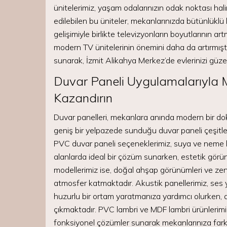
ünitelerimiz, yaşam odalarınızın odak noktası hal
edilebilen bu üniteler, mekanlarınızda bütünlüklü
gelişimiyle birlikte televizyonların boyutlarının 
modern TV ünitelerinin önemini daha da artırmıştır
sunarak, İzmit Alikahya Merkez’de evlerinizi güz
Duvar Paneli Uygulamalarıyla M
Kazandırın
Duvar panelleri, mekanlara anında modern bir doku
geniş bir yelpazede sunduğu duvar paneli çeşitler
PVC duvar paneli seçeneklerimiz, suya ve neme karş
alanlarda ideal bir çözüm sunarken, estetik görü
modellerimiz ise, doğal ahşap görünümleri ve zen
atmosfer katmaktadır. Akustik panellerimiz, ses 
huzurlu bir ortam yaratmanıza yardımcı olurken, 
çıkmaktadır. PVC lambri ve MDF lambri ürünlerim
fonksiyonel çözümler sunarak mekanlarınıza farklı