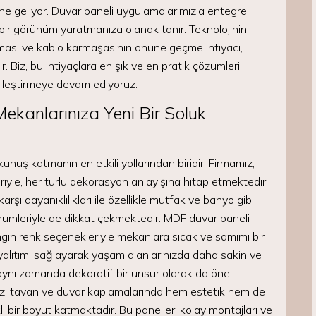
ine geliyor. Duvar paneli uygulamalarımızla entegre
 bir görünüm yaratmanıza olanak tanır. Teknolojinin
artması ve kablo karmaşasının önüne geçme ihtiyacı,
. Biz, bu ihtiyaçlara en şık ve en pratik çözümleri
elleştirmeye devam ediyoruz.
ekanlarınıza Yeni Bir Soluk
nuş katmanın en etkili yollarından biridir. Firmamız,
iyle, her türlü dekorasyon anlayışına hitap etmektedir.
ı dayanıklılıkları ile özellikle mutfak ve banyo gibi
nümleriyle de dikkat çekmektedir. MDF duvar paneli
gin renk seçenekleriyle mekanlara sıcak ve samimi bir
yalıtımı sağlayarak yaşam alanlarınızda daha sakin ve
aynı zamanda dekoratif bir unsur olarak da öne
iz, tavan ve duvar kaplamalarında hem estetik hem de
 bir boyut katmaktadır. Bu paneller, kolay montajları ve