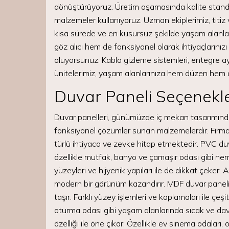
dönüştürüyoruz. Üretim aşamasında kalite stand
malzemeler kullanıyoruz. Uzman ekiplerimiz, titiz 
kısa sürede ve en kusursuz şekilde yaşam alanla
göz alıcı hem de fonksiyonel olarak ihtiyaçlarınız
oluyorsunuz. Kablo gizleme sistemleri, entegre 
ünitelerimiz, yaşam alanlarınıza hem düzen hem de
Duvar Paneli Seçenekle
Duvar panelleri, günümüzde iç mekan tasarımında
fonksiyonel çözümler sunan malzemelerdir. Firma
türlü ihtiyaca ve zevke hitap etmektedir. PVC du
özellikle mutfak, banyo ve çamaşır odası gibi nemli
yüzeyleri ve hijyenik yapıları ile de dikkat çeker
modern bir görünüm kazandırır. MDF duvar paneli 
taşır. Farklı yüzey işlemleri ve kaplamaları ile çeş
oturma odası gibi yaşam alanlarında sıcak ve davet
özelliği ile öne çıkar. Özellikle ev sinema odaları, 