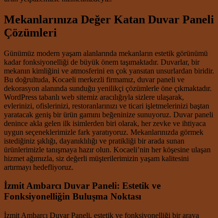
Mekanlarınıza Değer Katan Duvar Paneli
Çözümleri
Günümüz modern yaşam alanlarında mekanların estetik görünümü
kadar fonksiyonelliği de büyük önem taşımaktadır. Duvarlar, bir
mekanın kimliğini ve atmosferini en çok yansıtan unsurlardan biridir.
Bu doğrultuda, Kocaeli merkezli firmamız, duvar paneli ve
dekorasyon alanında sunduğu yenilikçi çözümlerle öne çıkmaktadır.
WordPress tabanlı web sitemiz aracılığıyla sizlere ulaşarak,
evlerinizi, ofislerinizi, restoranlarınızı ve ticari işletmelerinizi baştan
yaratacak geniş bir ürün gamını beğeninize sunuyoruz. Duvar paneli
denince akla gelen ilk isimlerden biri olarak, her zevke ve ihtiyaca
uygun seçeneklerimizle fark yaratıyoruz. Mekanlarınızda görmek
istediğiniz şıklığı, dayanıklılığı ve pratikliği bir arada sunan
ürünlerimizle tanışmaya hazır olun. Kocaeli’nin her köşesine ulaşan
hizmet ağımızla, siz değerli müşterilerimizin yaşam kalitesini
artırmayı hedefliyoruz.
İzmit Ambarcı Duvar Paneli: Estetik ve
Fonksiyonelliğin Buluşma Noktası
İzmit Ambarcı Duvar Paneli, estetik ve fonksiyonelliği bir araya