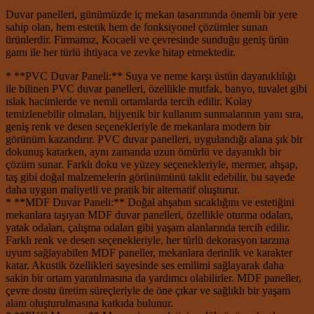
Duvar panelleri, günümüzde iç mekan tasarımında önemli bir yere
sahip olan, hem estetik hem de fonksiyonel çözümler sunan
ürünlerdir. Firmamız, Kocaeli ve çevresinde sunduğu geniş ürün
gamı ile her türlü ihtiyaca ve zevke hitap etmektedir.
* **PVC Duvar Paneli:** Suya ve neme karşı üstün dayanıklılığı
ile bilinen PVC duvar panelleri, özellikle mutfak, banyo, tuvalet gibi
ıslak hacimlerde ve nemli ortamlarda tercih edilir. Kolay
temizlenebilir olmaları, hijyenik bir kullanım sunmalarının yanı sıra,
geniş renk ve desen seçenekleriyle de mekanlara modern bir
görünüm kazandırır. PVC duvar panelleri, uygulandığı alana şık bir
dokunuş katarken, aynı zamanda uzun ömürlü ve dayanıklı bir
çözüm sunar. Farklı doku ve yüzey seçenekleriyle, mermer, ahşap,
taş gibi doğal malzemelerin görünümünü taklit edebilir, bu sayede
daha uygun maliyetli ve pratik bir alternatif oluşturur.
* **MDF Duvar Paneli:** Doğal ahşabın sıcaklığını ve estetiğini
mekanlara taşıyan MDF duvar panelleri, özellikle oturma odaları,
yatak odaları, çalışma odaları gibi yaşam alanlarında tercih edilir.
Farklı renk ve desen seçenekleriyle, her türlü dekorasyon tarzına
uyum sağlayabilen MDF paneller, mekanlara derinlik ve karakter
katar. Akustik özellikleri sayesinde ses emilimi sağlayarak daha
sakin bir ortam yaratılmasına da yardımcı olabilirler. MDF paneller,
çevre dostu üretim süreçleriyle de öne çıkar ve sağlıklı bir yaşam
alanı oluşturulmasına katkıda bulunur.