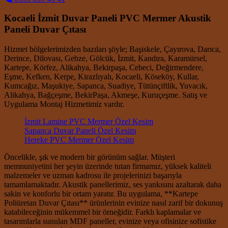
Kocaeli İzmit Duvar Paneli PVC Mermer Akustik
Paneli Duvar Çıtası
Hizmet bölgelerimizden bazıları şöyle; Başiskele, Çayırova, Darıca,
Derince, Dilovası, Gebze, Gölcük, İzmit, Kandıra, Karamürsel,
Kartepe, Körfez, Alikahya, Bekirpaşa, Cebeci, Değirmendere,
Eşme, Kefken, Kerpe, Kirazlıyalı, Kocaeli, Köseköy, Kullar,
Kumcağız, Maşukiye, Sapanca, Suadiye, Tütünçiftlik, Yuvacık,
Alikahya, Bağçeşme, BekirPaşa, Akmeşe, Kuruçeşme. Satış ve
Uygulama Montaj Hizmetimiz vardır.
İzmit Lamine PVC Mermer Özel Kesim
Sapanca Duvar Paneli Özel Kesim
Hereke PVC Mermer Özel Kesim
Öncelikle, şık ve modern bir görünüm sağlar. Müşteri
memnuniyetini her şeyin üzerinde tutan firmamız, yüksek kaliteli
malzemeler ve uzman kadrosu ile projelerinizi başarıyla
tamamlamaktadır. Akustik panellerimiz, ses yankısını azaltarak daha
sakin ve konforlu bir ortam yaratır. Bu uygulama, **Kartepe
Poliüretan Duvar Çıtası** ürünlerinin evinize nasıl zarif bir dokunuş
katabileceğinin mükemmel bir örneğidir. Farklı kaplamalar ve
tasarımlarla sunulan MDF paneller, evinize veya ofisinize sofistike