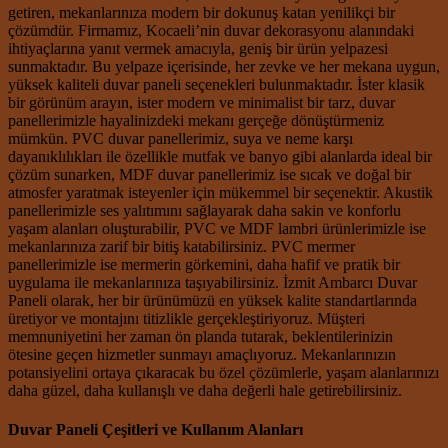
getiren, mekanlarınıza modern bir dokunuş katan yenilikçi bir
çözümdür. Firmamız, Kocaeli’nin duvar dekorasyonu alanındaki
ihtiyaçlarına yanıt vermek amacıyla, geniş bir ürün yelpazesi
sunmaktadır. Bu yelpaze içerisinde, her zevke ve her mekana uygun,
yüksek kaliteli duvar paneli seçenekleri bulunmaktadır. İster klasik
bir görünüm arayın, ister modern ve minimalist bir tarz, duvar
panellerimizle hayalinizdeki mekanı gerçeğe dönüştürmeniz
mümkün. PVC duvar panellerimiz, suya ve neme karşı
dayanıklılıkları ile özellikle mutfak ve banyo gibi alanlarda ideal bir
çözüm sunarken, MDF duvar panellerimiz ise sıcak ve doğal bir
atmosfer yaratmak isteyenler için mükemmel bir seçenektir. Akustik
panellerimizle ses yalıtımını sağlayarak daha sakin ve konforlu
yaşam alanları oluşturabilir, PVC ve MDF lambri ürünlerimizle ise
mekanlarınıza zarif bir bitiş katabilirsiniz. PVC mermer
panellerimizle ise mermerin görkemini, daha hafif ve pratik bir
uygulama ile mekanlarınıza taşıyabilirsiniz. İzmit Ambarcı Duvar
Paneli olarak, her bir ürünümüzü en yüksek kalite standartlarında
üretiyor ve montajını titizlikle gerçekleştiriyoruz. Müşteri
memnuniyetini her zaman ön planda tutarak, beklentilerinizin
ötesine geçen hizmetler sunmayı amaçlıyoruz. Mekanlarınızın
potansiyelini ortaya çıkaracak bu özel çözümlerle, yaşam alanlarınızı
daha güzel, daha kullanışlı ve daha değerli hale getirebilirsiniz.
Duvar Paneli Çeşitleri ve Kullanım Alanları