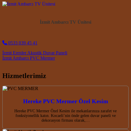
İzmit Ambarcı TV Ünitesi
0533 039 45 41
Post navigation
İzmit Erenler Akustik Duvar Paneli
İzmit Ambarcı PVC Mermer
Hizmetlerimiz
Hereke PVC Mermer Özel Kesim
Hereke PVC Mermer Özel Kesim ile mekanlarınıza zarafet ve
fonksiyonellik katın. Kocaeli’nin önde gelen duvar paneli ve
dekorasyon firması olarak,…