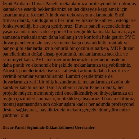
İzmit Ambarcı Duvar Paneli, mekanlarınıza profesyonel bir dokunuş
katmak ve estetik beklentilerinizi en üst düzeyde karşılamak için
tasarlanmıştır. Kocaeli’nin duvar dekorasyonu alanındaki öncü
firması olarak, sunduğumuz her ürün ve hizmette kaliteyi, estetiği ve
fonksiyonelliği bir araya getiriyoruz. Duvar paneli seçeneklerimiz,
yaşam alanlarınıza sadece görsel bir zenginlik katmakla kalmaz, aynı
zamanda mekanlarınızı daha kullanışlı ve konforlu hale getirir. PVC
duvar panellerimizin suya ve neme karşı dayanıklılığı, mutfak ve
banyo gibi alanlarda uzun ömürlü bir çözüm sunarken, MDF duvar
panellerimizin doğal ahşap görünümü, mekanlarınıza sıcaklık ve
samimiyet katar. PVC mermer ürünlerimizle, mermerin asaletini
daha pratik ve ekonomik bir şekilde mekanlarınıza taşıyabilirsiniz.
Akustik panellerimizle ise ses kalitesini artırarak daha huzurlu ve
verimli ortamlar yaratabilirsiniz. Lambri çeşitlerimizle de
duvarlarınıza zarif bir bitiş kazandırarak, mekanlarınıza özgün bir
karakter katabilirsiniz. İzmit Ambarcı Duvar Paneli olarak, her
projede müşteri memnuniyetini önceliklendiriyor, ihtiyaçlarınıza en
uygun çözümleri sunmak için titizlikle çalışıyoruz. Uzman ekibimiz,
montaj aşamasından son dokunuşlara kadar her adımda profesyonel
destek sağlayarak, hayalinizdeki mekanı gerçeğe dönüştürmenize
yardımcı olur.
Duvar Paneli Seçiminde Dikkat Edilmesi Gerekenler