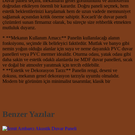
Duvar paneli seçimi, mekanların genel görünümünü ve atmosferini
doğrudan etkileyen önemli bir karardır. Doğru paneli seçmek, hem
estetik beklentilerinizi karşılamak hem de uzun vadede memnuniyet
sağlamak açısından kritik öneme sahiptir. Kocaeli’de duvar paneli
çözümleri sunan firmamız olarak, bu süreçte size rehberlik etmekten
mutluluk duyarız.
* **Mekanın Kullanım Amacı:** Panelin kullanılacağı alanın
fonksiyonu, seçimde ilk belirleyici faktördür. Mutfak ve banyo gibi
nemin yoğun olduğu alanlar için suya ve neme dayanıklı PVC duvar
panelleri veya PVC mermer idealdir. Oturma odası, yatak odası gibi
daha sakin ve estetik odaklı alanlarda ise MDF duvar panelleri, sıcak
ve doğal bir atmosfer yaratmak için tercih edilebilir.
* **Estetik ve Dekorasyon Tarzı:** Panelin rengi, deseni ve
dokusu, mekanın genel dekorasyon tarzıyla uyumlu olmalıdır.
Modern bir görünüm için minimalist tasarımlar, klasik bir
Benzer Yazılar