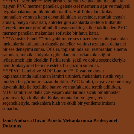
* **PVC Mermer:** Mermerin zarafetini ve lüksünü mekanlara
taşıyan PVC mermer paneller, geleneksel mermerin ağır ve maliyetli
uygulamalarına pratik bir alternatiftir. Hafif olmaları, kolay
montajları ve suya karşı dayanıklılıkları sayesinde, mutfak tezgah
araları, banyo duvarları, antreler gibi alanlarda sıklıkla kullanılır.
Gerçek mermer görünümünü kusursuz bir şekilde taklit eden PVC
mermer paneller, mekanlara sofistike bir hava katar.
* **Akustik Panel:** Ses yalıtımı ve ses düzenlemesi ihtiyacı olan
mekanlarda kullanılan akustik paneller, yankıyı azaltarak daha net
bir ses deneyimi sunar. Ofisler, toplantı odaları, restoranlar, sinema
salonları, müzik stüdyoları gibi alanlarda ortam akustiğini
iyileştirmek için idealdir. Farklı renk, şekil ve doku seçenekleriyle
hem fonksiyonel hem de estetik bir çözüm sunarlar.
* **PVC Lambri ve MDF Lambri:** Tavan ve duvar
kaplamalarında kullanılan lambri ürünleri, mekanlara rustik veya
modern bir görünüm kazandırabilir. PVC lambri, suya ve neme karşı
dayanıklılığı ile özellikle banyo ve mutfaklarda tercih edilirken,
MDF lambri ise daha çok yaşam alanlarında sıcak bir atmosfer
yaratmak için kullanılır. Kolay montajları ve geniş renk
seçenekleriyle, mekanlara hızlı ve etkili bir yenileme imkanı
sunarlar.
İzmit Ambarcı Duvar Paneli: Mekanlarınıza Profesyonel
Dokunuş