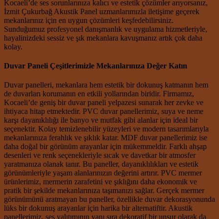
Kocaeli’de ses sorunlarınıza kalıcı ve estetik çözümler arıyorsanız,
İzmit Çukurbağ Akustik Panel uzmanlarımızla iletişime geçerek
mekanlarınız için en uygun çözümleri keşfedebilirsiniz.
Sunduğumuz profesyonel danışmanlık ve uygulama hizmetleriyle,
hayalinizdeki sessiz ve şık mekanlara kavuşmanız artık çok daha
kolay.
Duvar Paneli Çeşitlerimizle Mekanlarınıza Değer Katın
Duvar panelleri, mekanlara hem estetik bir dokunuş katmanın hem
de duvarları korumanın en etkili yollarından biridir. Firmamız,
Kocaeli’de geniş bir duvar paneli yelpazesi sunarak her zevke ve
ihtiyaca hitap etmektedir. PVC duvar panellerimiz, suya ve neme
karşı dayanıklılığı ile banyo ve mutfak gibi alanlar için ideal bir
seçenektir. Kolay temizlenebilir yüzeyleri ve modern tasarımlarıyla
mekanlarınıza ferahlık ve şıklık katar. MDF duvar panellerimiz ise
daha doğal bir görünüm arayanlar için mükemmeldir. Farklı ahşap
desenleri ve renk seçenekleriyle sıcak ve davetkar bir atmosfer
yaratmanıza olanak tanır. Bu paneller, dayanıklılıkları ve estetik
görünümleriyle yaşam alanlarınızın değerini artırır. PVC mermer
ürünlerimiz, mermerin zarafetini ve şıklığını daha ekonomik ve
pratik bir şekilde mekanlarınıza taşımanızı sağlar. Gerçek mermer
görünümünü aratmayan bu paneller, özellikle duvar dekorasyonunda
lüks bir dokunuş arayanlar için harika bir alternatiftir. Akustik
panellerimiz, ses yalıtımının yanı sıra dekoratif bir unsur olarak da