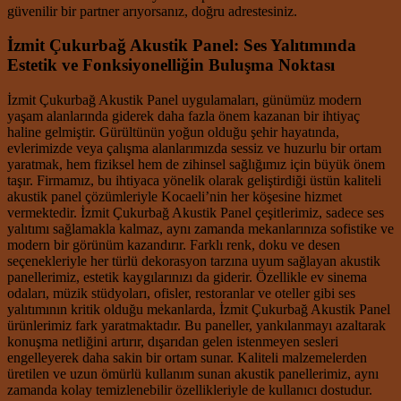
güvenilir bir partner arıyorsanız, doğru adrestesiniz.
İzmit Çukurbağ Akustik Panel: Ses Yalıtımında
Estetik ve Fonksiyonelliğin Buluşma Noktası
İzmit Çukurbağ Akustik Panel uygulamaları, günümüz modern
yaşam alanlarında giderek daha fazla önem kazanan bir ihtiyaç
haline gelmiştir. Gürültünün yoğun olduğu şehir hayatında,
evlerimizde veya çalışma alanlarımızda sessiz ve huzurlu bir ortam
yaratmak, hem fiziksel hem de zihinsel sağlığımız için büyük önem
taşır. Firmamız, bu ihtiyaca yönelik olarak geliştirdiği üstün kaliteli
akustik panel çözümleriyle Kocaeli’nin her köşesine hizmet
vermektedir. İzmit Çukurbağ Akustik Panel çeşitlerimiz, sadece ses
yalıtımı sağlamakla kalmaz, aynı zamanda mekanlarınıza sofistike ve
modern bir görünüm kazandırır. Farklı renk, doku ve desen
seçenekleriyle her türlü dekorasyon tarzına uyum sağlayan akustik
panellerimiz, estetik kaygılarınızı da giderir. Özellikle ev sinema
odaları, müzik stüdyoları, ofisler, restoranlar ve oteller gibi ses
yalıtımının kritik olduğu mekanlarda, İzmit Çukurbağ Akustik Panel
ürünlerimiz fark yaratmaktadır. Bu paneller, yankılanmayı azaltarak
konuşma netliğini artırır, dışarıdan gelen istenmeyen sesleri
engelleyerek daha sakin bir ortam sunar. Kaliteli malzemelerden
üretilen ve uzun ömürlü kullanım sunan akustik panellerimiz, aynı
zamanda kolay temizlenebilir özellikleriyle de kullanıcı dostudur.