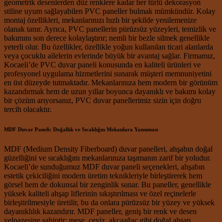
geometrik desenlerden düz renklere kadar her türlü dekorasyon
stiline uyum sağlayabilen PVC paneller bulmak mümkündür. Kolay
montaj özellikleri, mekanlarınızı hızlı bir şekilde yenilemenize
olanak tanır. Ayrıca, PVC panellerin pürüzsüz yüzeyleri, temizlik ve
bakımını son derece kolaylaştırır; nemli bir bezle silmek genellikle
yeterli olur. Bu özellikler, özellikle yoğun kullanılan ticari alanlarda
veya çocuklu ailelerin evlerinde büyük bir avantaj sağlar. Firmamız,
Kocaeli’de PVC duvar paneli konusunda en kaliteli ürünleri ve
profesyonel uygulama hizmetlerini sunarak müşteri memnuniyetini
en üst düzeyde tutmaktadır. Mekanlarınıza hem modern bir görünüm
kazandırmak hem de uzun yıllar boyunca dayanıklı ve bakımı kolay
bir çözüm arıyorsanız, PVC duvar panellerimiz sizin için doğru
tercih olacaktır.
MDF Duvar Paneli: Doğallık ve Sıcaklığın Mekanlara Yansıması
MDF (Medium Density Fiberboard) duvar panelleri, ahşabın doğal
güzelliğini ve sıcaklığını mekanlarınıza taşımanın zarif bir yoludur.
Kocaeli’de sunduğumuz MDF duvar paneli seçenekleri, ahşabın
estetik çekiciliğini modern üretim teknikleriyle birleştirerek hem
görsel hem de dokunsal bir zenginlik sunar. Bu paneller, genellikle
yüksek kaliteli ahşap liflerinin sıkıştırılması ve özel reçinelerle
birleştirilmesiyle üretilir, bu da onlara pürüzsüz bir yüzey ve yüksek
dayanıklılık kazandırır. MDF paneller, geniş bir renk ve desen
yelpazesine sahiptir; meşe, ceviz, akçaağaç gibi doğal ahşap