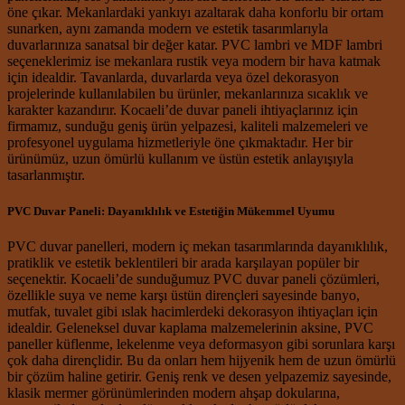
öne çıkar. Mekanlardaki yankıyı azaltarak daha konforlu bir ortam
sunarken, aynı zamanda modern ve estetik tasarımlarıyla
duvarlarınıza sanatsal bir değer katar. PVC lambri ve MDF lambri
seçeneklerimiz ise mekanlara rustik veya modern bir hava katmak
için idealdir. Tavanlarda, duvarlarda veya özel dekorasyon
projelerinde kullanılabilen bu ürünler, mekanlarınıza sıcaklık ve
karakter kazandırır. Kocaeli’de duvar paneli ihtiyaçlarınız için
firmamız, sunduğu geniş ürün yelpazesi, kaliteli malzemeleri ve
profesyonel uygulama hizmetleriyle öne çıkmaktadır. Her bir
ürünümüz, uzun ömürlü kullanım ve üstün estetik anlayışıyla
tasarlanmıştır.
PVC Duvar Paneli: Dayanıklılık ve Estetiğin Mükemmel Uyumu
PVC duvar panelleri, modern iç mekan tasarımlarında dayanıklılık,
pratiklik ve estetik beklentileri bir arada karşılayan popüler bir
seçenektir. Kocaeli’de sunduğumuz PVC duvar paneli çözümleri,
özellikle suya ve neme karşı üstün dirençleri sayesinde banyo,
mutfak, tuvalet gibi ıslak hacimlerdeki dekorasyon ihtiyaçları için
idealdir. Geleneksel duvar kaplama malzemelerinin aksine, PVC
paneller küflenme, lekelenme veya deformasyon gibi sorunlara karşı
çok daha dirençlidir. Bu da onları hem hijyenik hem de uzun ömürlü
bir çözüm haline getirir. Geniş renk ve desen yelpazemiz sayesinde,
klasik mermer görünümlerinden modern ahşap dokularına,