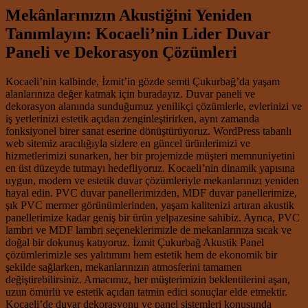
Mekânlarınızın Akustiğini Yeniden
Tanımlayın: Kocaeli’nin Lider Duvar
Paneli ve Dekorasyon Çözümleri
Kocaeli’nin kalbinde, İzmit’in gözde semti Çukurbağ’da yaşam
alanlarınıza değer katmak için buradayız. Duvar paneli ve
dekorasyon alanında sunduğumuz yenilikçi çözümlerle, evlerinizi ve
iş yerlerinizi estetik açıdan zenginleştirirken, aynı zamanda
fonksiyonel birer sanat eserine dönüştürüyoruz. WordPress tabanlı
web sitemiz aracılığıyla sizlere en güncel ürünlerimizi ve
hizmetlerimizi sunarken, her bir projemizde müşteri memnuniyetini
en üst düzeyde tutmayı hedefliyoruz. Kocaeli’nin dinamik yapısına
uygun, modern ve estetik duvar çözümleriyle mekanlarınızı yeniden
hayal edin. PVC duvar panellerimizden, MDF duvar panellerimize,
şık PVC mermer görünümlerinden, yaşam kalitenizi artıran akustik
panellerimize kadar geniş bir ürün yelpazesine sahibiz. Ayrıca, PVC
lambri ve MDF lambri seçeneklerimizle de mekanlarınıza sıcak ve
doğal bir dokunuş katıyoruz. İzmit Çukurbağ Akustik Panel
çözümlerimizle ses yalıtımını hem estetik hem de ekonomik bir
şekilde sağlarken, mekanlarınızın atmosferini tamamen
değiştirebilirsiniz. Amacımız, her müşterimizin beklentilerini aşan,
uzun ömürlü ve estetik açıdan tatmin edici sonuçlar elde etmektir.
Kocaeli’de duvar dekorasyonu ve panel sistemleri konusunda