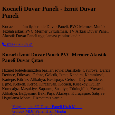
Kocaeli Duvar Paneli - İzmit Duvar
Paneli
Kocaeli'nin tüm ilçelerinde Duvar Paneli, PVC Mermer, Mutfak
Tezgah arkası PVC Mermer uygulaması, TV Arkası Duvar Paneli,
Akustik Duvar Paneli uygulaması yapılmaktadır.
0533 039 45 41
Kocaeli İzmit Duvar Paneli PVC Mermer Akustik
Paneli Duvar Çıtası
Hizmet bölgelerimizden bazıları şöyle; Başiskele, Çayırova, Darıca,
Derince, Dilovası, Gebze, Gölcük, İzmit, Kandıra, Karamürsel,
Kartepe, Körfez, Alikahya, Bekirpaşa, Cebeci, Değirmendere,
Eşme, Kefken, Kerpe, Kirazlıyalı, Kocaeli, Köseköy, Kullar,
Kumcağız, Maşukiye, Sapanca, Suadiye, Tütünçiftlik, Yuvacık,
Alikahya, Bağçeşme, BekirPaşa, Akmeşe, Kuruçeşme. Satış ve
Uygulama Montaj Hizmetimiz vardır.
Yahyakaptan 3D Duvar Paneli Hızlı Montaj
Gölcük MDF Panel Hızlı Montaj