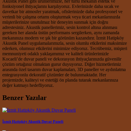
Akustik Panel gibi ürünlerimizle, her türlü mekanın estetik ve
fonksiyonel ihtiyaçlarını karşılıyoruz. Evlerinizde daha sıcak ve
davetkar bir atmosfer yaratmak, ofislerinizde daha profesyonel ve
verimli bir çalışma ortamı oluşturmak veya ticari mekanlarınızda
müşterilerinize unutulmaz bir deneyim sunmak için doğru
adrestesiniz. Akustik panellerimiz, sesin kontrol altına alınması
gereken her alanda üstün performans sergilerken, aynı zamanda
mekanınıza modern ve şık bir görünüm kazandırır. İzmit Hatipköy
Akustik Panel uygulamalarımızla, sesin olumlu etkilerini maksimize
ederken, olumsuz etkilerini minimize ediyoruz. Tecrübemiz, müşteri
memnuniyeti odaklı yaklaşımımız ve kaliteli ürünlerimizle
Kocaeli’de duvar paneli ve dekorasyon ihtiyaçlarınızda güvenilir
çözüm ortağınız olmaktan gurur duyuyoruz. Diğer hizmetlerimiz
arasında özel tasarım duvar kaplamaları, 3D paneller ve aydınlatma
entegrasyonlu dekoratif çözümler de bulunmaktadır. Her
projemizde, kaliteyi ve estetiği ön planda tutarak mekanlarınıza
değer katmayı hedefliyoruz.
Benzer Yazılar
İzmit Hatipköy Akustik Duvar Paneli