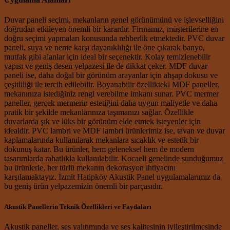
Duvar paneli seçimi, mekanların genel görünümünü ve işlevselliğini
doğrudan etkileyen önemli bir karardır. Firmamız, müşterilerine en
doğru seçimi yapmaları konusunda rehberlik etmektedir. PVC duvar
paneli, suya ve neme karşı dayanıklılığı ile öne çıkarak banyo,
mutfak gibi alanlar için ideal bir seçenektir. Kolay temizlenebilir
yapısı ve geniş desen yelpazesi ile de dikkat çeker. MDF duvar
paneli ise, daha doğal bir görünüm arayanlar için ahşap dokusu ve
çeşitliliği ile tercih edilebilir. Boyanabilir özellikteki MDF paneller,
mekanınıza istediğiniz rengi verebilme imkanı sunar. PVC mermer
paneller, gerçek mermerin estetiğini daha uygun maliyetle ve daha
pratik bir şekilde mekanlarınıza taşımanızı sağlar. Özellikle
duvarlarda şık ve lüks bir görünüm elde etmek isteyenler için
idealdir. PVC lambri ve MDF lambri ürünlerimiz ise, tavan ve duvar
kaplamalarında kullanılarak mekanlara sıcaklık ve estetik bir
dokunuş katar. Bu ürünler, hem geleneksel hem de modern
tasarımlarda rahatlıkla kullanılabilir. Kocaeli genelinde sunduğumuz
bu ürünlerle, her türlü mekanın dekorasyon ihtiyacını
karşılamaktayız. İzmit Hatipköy Akustik Panel uygulamalarımız da
bu geniş ürün yelpazemizin önemli bir parçasıdır.
Akustik Panellerin Teknik Özellikleri ve Faydaları
Akustik paneller, ses yalıtımında ve ses kalitesinin iyileştirilmesinde