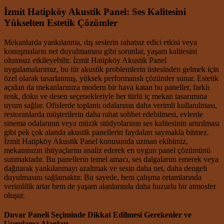
İzmit Hatipköy Akustik Panel: Ses Kalitesini
Yükselten Estetik Çözümler
Mekanlarda yankılanma, dış seslerin rahatsız edici etkisi veya
konuşmaların net duyulmaması gibi sorunlar, yaşam kalitesini
olumsuz etkileyebilir. İzmit Hatipköy Akustik Panel
uygulamalarımız, bu tür akustik problemlerin üstesinden gelmek için
özel olarak tasarlanmış, yüksek performanslı çözümler sunar. Estetik
açıdan da mekanlarınıza modern bir hava katan bu paneller, farklı
renk, doku ve desen seçenekleriyle her türlü iç mekan tasarımına
uyum sağlar. Ofislerde toplantı odalarının daha verimli kullanılması,
restoranlarda müşterilerin daha rahat sohbet edebilmesi, evlerde
sinema odalarının veya müzik stüdyolarının ses kalitesinin artırılması
gibi pek çok alanda akustik panellerin faydaları saymakla bitmez.
İzmit Hatipköy Akustik Panel konusunda uzman ekibimiz,
mekanınızın ihtiyaçlarını analiz ederek en uygun panel çözümünü
sunmaktadır. Bu panellerin temel amacı, ses dalgalarını emerek veya
dağıtarak yankılanmayı azaltmak ve sesin daha net, daha dengeli
duyulmasını sağlamaktır. Bu sayede, hem çalışma ortamlarında
verimlilik artar hem de yaşam alanlarında daha huzurlu bir atmosfer
oluşur.
Duvar Paneli Seçiminde Dikkat Edilmesi Gerekenler ve
Uygulama Alanları