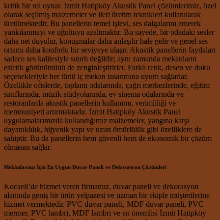
kritik bir rol oynar. İzmit Hatipköy Akustik Panel çözümlerimiz, özel
olarak seçilmiş malzemeler ve ileri üretim teknikleri kullanılarak
üretilmektedir. Bu panellerin temel işlevi, ses dalgalarını emerek
yankılanmayı ve uğultuyu azaltmaktır. Bu sayede, bir odadaki sesler
daha net duyulur, konuşmalar daha anlaşılır hale gelir ve genel ses
ortamı daha konforlu bir seviyeye ulaşır. Akustik panellerin faydaları
sadece ses kalitesiyle sınırlı değildir; aynı zamanda mekanların
estetik görünümünü de zenginleştirirler. Farklı renk, desen ve doku
seçenekleriyle her türlü iç mekan tasarımına uyum sağlarlar.
Özellikle ofislerde, toplantı odalarında, çağrı merkezlerinde, eğitim
sınıflarında, müzik stüdyolarında, ev sinema odalarında ve
restoranlarda akustik panellerin kullanımı, verimliliği ve
memnuniyeti artırmaktadır. İzmit Hatipköy Akustik Panel
uygulamalarımızda kullandığımız malzemeler, yangına karşı
dayanıklılık, hijyenik yapı ve uzun ömürlülük gibi özelliklere de
sahiptir. Bu da panellerin hem güvenli hem de ekonomik bir çözüm
olmasını sağlar.
Mekânlarınız İçin En Uygun Duvar Paneli ve Dekorasyon Çözümleri
Kocaeli’de hizmet veren firmamız, duvar paneli ve dekorasyon
alanında geniş bir ürün yelpazesi ve uzman bir ekiple müşterilerine
hizmet vermektedir. PVC duvar paneli, MDF duvar paneli, PVC
mermer, PVC lambri, MDF lambri ve en önemlisi İzmit Hatipköy