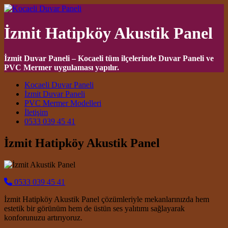
İzmit Hatipköy Akustik Panel
İzmit Duvar Paneli – Kocaeli tüm ilçelerinde Duvar Paneli ve
PVC Mermer uygulaması yapılır.
Main Navigation
Kocaeli Duvar Paneli
İzmit Duvar Paneli
PVC Mermer Modelleri
İletişim
0533 039 45 41
İzmit Hatipköy Akustik Panel
0533 039 45 41
İzmit Hatipköy Akustik Panel çözümleriyle mekanlarınızda hem
estetik bir görünüm hem de üstün ses yalıtımı sağlayarak
konforunuzu artırıyoruz.