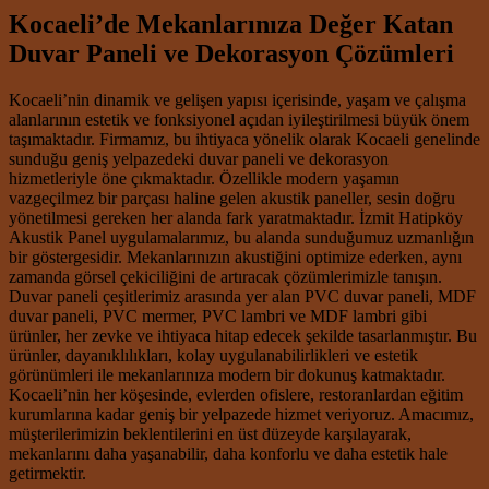
Kocaeli’de Mekanlarınıza Değer Katan
Duvar Paneli ve Dekorasyon Çözümleri
Kocaeli’nin dinamik ve gelişen yapısı içerisinde, yaşam ve çalışma
alanlarının estetik ve fonksiyonel açıdan iyileştirilmesi büyük önem
taşımaktadır. Firmamız, bu ihtiyaca yönelik olarak Kocaeli genelinde
sunduğu geniş yelpazedeki duvar paneli ve dekorasyon
hizmetleriyle öne çıkmaktadır. Özellikle modern yaşamın
vazgeçilmez bir parçası haline gelen akustik paneller, sesin doğru
yönetilmesi gereken her alanda fark yaratmaktadır. İzmit Hatipköy
Akustik Panel uygulamalarımız, bu alanda sunduğumuz uzmanlığın
bir göstergesidir. Mekanlarınızın akustiğini optimize ederken, aynı
zamanda görsel çekiciliğini de artıracak çözümlerimizle tanışın.
Duvar paneli çeşitlerimiz arasında yer alan PVC duvar paneli, MDF
duvar paneli, PVC mermer, PVC lambri ve MDF lambri gibi
ürünler, her zevke ve ihtiyaca hitap edecek şekilde tasarlanmıştır. Bu
ürünler, dayanıklılıkları, kolay uygulanabilirlikleri ve estetik
görünümleri ile mekanlarınıza modern bir dokunuş katmaktadır.
Kocaeli’nin her köşesinde, evlerden ofislere, restoranlardan eğitim
kurumlarına kadar geniş bir yelpazede hizmet veriyoruz. Amacımız,
müşterilerimizin beklentilerini en üst düzeyde karşılayarak,
mekanlarını daha yaşanabilir, daha konforlu ve daha estetik hale
getirmektir.