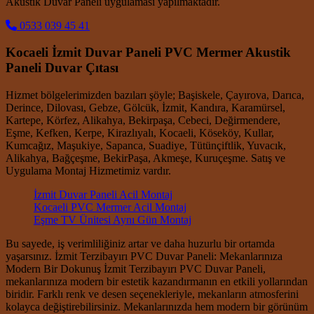
Akustik Duvar Paneli uygulaması yapılmaktadır.
0533 039 45 41
Kocaeli İzmit Duvar Paneli PVC Mermer Akustik
Paneli Duvar Çıtası
Hizmet bölgelerimizden bazıları şöyle; Başiskele, Çayırova, Darıca,
Derince, Dilovası, Gebze, Gölcük, İzmit, Kandıra, Karamürsel,
Kartepe, Körfez, Alikahya, Bekirpaşa, Cebeci, Değirmendere,
Eşme, Kefken, Kerpe, Kirazlıyalı, Kocaeli, Köseköy, Kullar,
Kumcağız, Maşukiye, Sapanca, Suadiye, Tütünçiftlik, Yuvacık,
Alikahya, Bağçeşme, BekirPaşa, Akmeşe, Kuruçeşme. Satış ve
Uygulama Montaj Hizmetimiz vardır.
İzmit Duvar Paneli Acil Montaj
Kocaeli PVC Mermer Acil Montaj
Eşme TV Ünitesi Aynı Gün Montaj
Bu sayede, iş verimliliğiniz artar ve daha huzurlu bir ortamda
yaşarsınız. İzmit Terzibayırı PVC Duvar Paneli: Mekanlarınıza
Modern Bir Dokunuş İzmit Terzibayırı PVC Duvar Paneli,
mekanlarınıza modern bir estetik kazandırmanın en etkili yollarından
biridir. Farklı renk ve desen seçenekleriyle, mekanların atmosferini
kolayca değiştirebilirsiniz. Mekanlarınızda hem modern bir görünüm