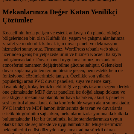
Mekanlarınıza Değer Katan Yenilikçi
Çözümler
Kocaeli’nin hızla gelişen ve estetik anlayışın ön planda olduğu
bölgelerinden biri olan Kulfallı’da, yaşam ve çalışma alanlarınıza
zarafet ve modernlik katmak için duvar paneli ve dekorasyon
hizmetleri sunuyoruz. Firmamız, WordPress tabanlı web sitesi
üzerinden geniş bir yelpazede ürün ve hizmeti Kocaeli halkıyla
buluşturmaktadır. Duvar paneli uygulamalarımız, mekanların
atmosferini tamamen değiştirebilme gücüne sahiptir. Geleneksel
duvar kaplama yöntemlerinin ötesine geçen, hem estetik hem de
fonksiyonel çözümlerimizle tanışın. Özellikle son yıllarda
popülerliği artan PVC duvar panelleri, suya ve neme karşı
dayanıklılığı, kolay temizlenebilirliği ve geniş tasarım seçenekleriyle
öne çıkmaktadır. MDF duvar panelleri ise doğal ahşap dokusu ve
sıcaklığıyla mekanlara otantik bir hava katarken, akustik paneller
sesi kontrol altına alarak daha konforlu bir yaşam alanı sunmaktadır.
PVC lambri ve MDF lambri ürünlerimiz de tavan ve duvarlarda
estetik bir görünüm sağlarken, mekanların izolasyonuna da katkıda
bulunmaktadır. Her bir ürünümüz, kalite standartlarımıza uygun
olarak titizlikle seçilmekte ve uygulanmaktadır. Müşterilerimizin
beklentilerini en üst düzeyde karşılamak adına sürekli olarak