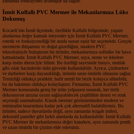
zamanda fonksiyonel avantajlar da sağlar.
İzmit Kulfallı PVC Mermer ile Mekanlarınıza Lüks
Dokunuş
Kocaeli’nin İzmit ilçesinde, özellikle Kulfallı bölgesinde, yaşam
alanlarına değer katmak isteyenler için İzmit Kulfallı PVC Mermer,
estetik ve fonksiyonelliği bir arada sunan eşsiz bir seçenektir. Gerçek
mermerin ihtişamını ve doğal güzelliğini, modern PVC
teknolojisiyle buluşturan bu ürünler, mekanlarınıza sofistike bir hava
katmaktadır. İzmit Kulfallı PVC Mermer, suya, neme ve lekelere
karşı üstün direnciyle bilinir. Bu özelliği sayesinde banyo, mutfak
gibi ıslak hacimlerde dahi güvenle kullanılabilir. Ayrıca, çizilmelere
ve darbelere karşı dayanıklılığı, ürünün uzun ömürlü olmasını sağlar.
Temizliği oldukça pratiktir; hafif nemli bir bezle kolayca silinebilir,
bu da bakımını oldukça kolaylaştırır. Firmamız, İzmit Kulfallı PVC
Mermer konusunda geniş bir ürün yelpazesi sunarak, her türlü
dekorasyon tarzına uyum sağlayabilecek çeşitlilikte desen ve renk
seçeneği sunmaktadır. Klasik mermer görünümünden modern ve
minimalist tasarımlara kadar pek çok alternatifi bulabilirsiniz. Bu
ürünler, sadece duvarlarda değil, aynı zamanda tezgah üstleri,
dekoratif paneller gibi farklı alanlarda da kullanılabilir. İzmit Kulfallı
PVC Mermer ile mekanlarınıza değer katarken, aynı zamanda pratik
ve uzun ömürlü bir çözüm elde edersiniz.