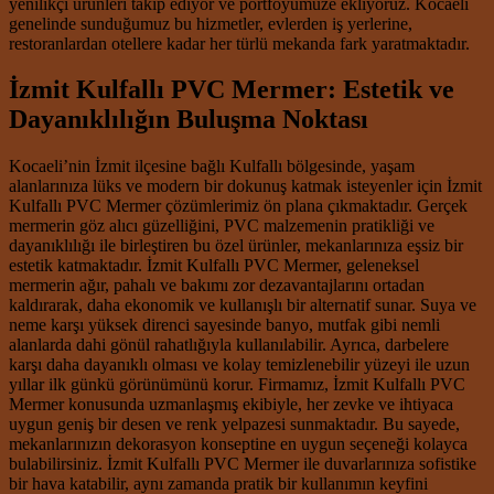
yenilikçi ürünleri takip ediyor ve portföyümüze ekliyoruz. Kocaeli
genelinde sunduğumuz bu hizmetler, evlerden iş yerlerine,
restoranlardan otellere kadar her türlü mekanda fark yaratmaktadır.
İzmit Kulfallı PVC Mermer: Estetik ve
Dayanıklılığın Buluşma Noktası
Kocaeli’nin İzmit ilçesine bağlı Kulfallı bölgesinde, yaşam
alanlarınıza lüks ve modern bir dokunuş katmak isteyenler için İzmit
Kulfallı PVC Mermer çözümlerimiz ön plana çıkmaktadır. Gerçek
mermerin göz alıcı güzelliğini, PVC malzemenin pratikliği ve
dayanıklılığı ile birleştiren bu özel ürünler, mekanlarınıza eşsiz bir
estetik katmaktadır. İzmit Kulfallı PVC Mermer, geleneksel
mermerin ağır, pahalı ve bakımı zor dezavantajlarını ortadan
kaldırarak, daha ekonomik ve kullanışlı bir alternatif sunar. Suya ve
neme karşı yüksek direnci sayesinde banyo, mutfak gibi nemli
alanlarda dahi gönül rahatlığıyla kullanılabilir. Ayrıca, darbelere
karşı daha dayanıklı olması ve kolay temizlenebilir yüzeyi ile uzun
yıllar ilk günkü görünümünü korur. Firmamız, İzmit Kulfallı PVC
Mermer konusunda uzmanlaşmış ekibiyle, her zevke ve ihtiyaca
uygun geniş bir desen ve renk yelpazesi sunmaktadır. Bu sayede,
mekanlarınızın dekorasyon konseptine en uygun seçeneği kolayca
bulabilirsiniz. İzmit Kulfallı PVC Mermer ile duvarlarınıza sofistike
bir hava katabilir, aynı zamanda pratik bir kullanımın keyfini