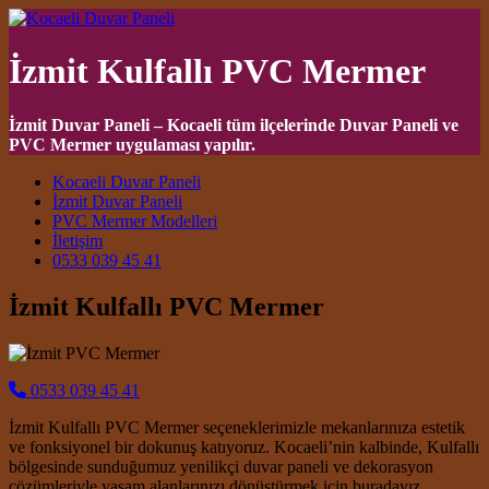
İzmit Kulfallı PVC Mermer
İzmit Duvar Paneli – Kocaeli tüm ilçelerinde Duvar Paneli ve
PVC Mermer uygulaması yapılır.
Main Navigation
Kocaeli Duvar Paneli
İzmit Duvar Paneli
PVC Mermer Modelleri
İletişim
0533 039 45 41
İzmit Kulfallı PVC Mermer
0533 039 45 41
İzmit Kulfallı PVC Mermer seçeneklerimizle mekanlarınıza estetik
ve fonksiyonel bir dokunuş katıyoruz. Kocaeli’nin kalbinde, Kulfallı
bölgesinde sunduğumuz yenilikçi duvar paneli ve dekorasyon
çözümleriyle yaşam alanlarınızı dönüştürmek için buradayız.