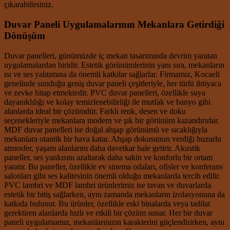
çıkarabilirsiniz.
Duvar Paneli Uygulamalarının Mekanlara Getirdiği
Dönüşüm
Duvar panelleri, günümüzde iç mekan tasarımında devrim yaratan
uygulamalardan biridir. Estetik görünümlerinin yanı sıra, mekanların
ısı ve ses yalıtımına da önemli katkılar sağlarlar. Firmamız, Kocaeli
genelinde sunduğu geniş duvar paneli çeşitleriyle, her türlü ihtiyaca
ve zevke hitap etmektedir. PVC duvar panelleri, özellikle suya
dayanıklılığı ve kolay temizlenebilirliği ile mutfak ve banyo gibi
alanlarda ideal bir çözümdür. Farklı renk, desen ve doku
seçenekleriyle mekanlara modern ve şık bir görünüm kazandırırlar.
MDF duvar panelleri ise doğal ahşap görünümü ve sıcaklığıyla
mekanlara otantik bir hava katar. Ahşap dokusunun verdiği huzurlu
atmosfer, yaşam alanlarını daha davetkar hale getirir. Akustik
paneller, ses yankısını azaltarak daha sakin ve konforlu bir ortam
yaratır. Bu paneller, özellikle ev sinema odaları, ofisler ve konferans
salonları gibi ses kalitesinin önemli olduğu mekanlarda tercih edilir.
PVC lambri ve MDF lambri ürünlerimiz ise tavan ve duvarlarda
estetik bir bitiş sağlarken, aynı zamanda mekanların izolasyonuna da
katkıda bulunur. Bu ürünler, özellikle eski binalarda veya tadilat
gerektiren alanlarda hızlı ve etkili bir çözüm sunar. Her bir duvar
paneli uygulamamız, mekanlarınızın karakterini güçlendirirken, aynı