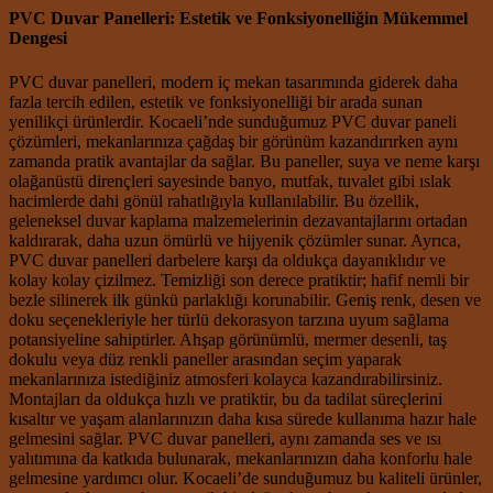
PVC Duvar Panelleri: Estetik ve Fonksiyonelliğin Mükemmel
Dengesi
PVC duvar panelleri, modern iç mekan tasarımında giderek daha
fazla tercih edilen, estetik ve fonksiyonelliği bir arada sunan
yenilikçi ürünlerdir. Kocaeli’nde sunduğumuz PVC duvar paneli
çözümleri, mekanlarınıza çağdaş bir görünüm kazandırırken aynı
zamanda pratik avantajlar da sağlar. Bu paneller, suya ve neme karşı
olağanüstü dirençleri sayesinde banyo, mutfak, tuvalet gibi ıslak
hacimlerde dahi gönül rahatlığıyla kullanılabilir. Bu özellik,
geleneksel duvar kaplama malzemelerinin dezavantajlarını ortadan
kaldırarak, daha uzun ömürlü ve hijyenik çözümler sunar. Ayrıca,
PVC duvar panelleri darbelere karşı da oldukça dayanıklıdır ve
kolay kolay çizilmez. Temizliği son derece pratiktir; hafif nemli bir
bezle silinerek ilk günkü parlaklığı korunabilir. Geniş renk, desen ve
doku seçenekleriyle her türlü dekorasyon tarzına uyum sağlama
potansiyeline sahiptirler. Ahşap görünümlü, mermer desenli, taş
dokulu veya düz renkli paneller arasından seçim yaparak
mekanlarınıza istediğiniz atmosferi kolayca kazandırabilirsiniz.
Montajları da oldukça hızlı ve pratiktir, bu da tadilat süreçlerini
kısaltır ve yaşam alanlarınızın daha kısa sürede kullanıma hazır hale
gelmesini sağlar. PVC duvar panelleri, aynı zamanda ses ve ısı
yalıtımına da katkıda bulunarak, mekanlarınızın daha konforlu hale
gelmesine yardımcı olur. Kocaeli’de sunduğumuz bu kaliteli ürünler,