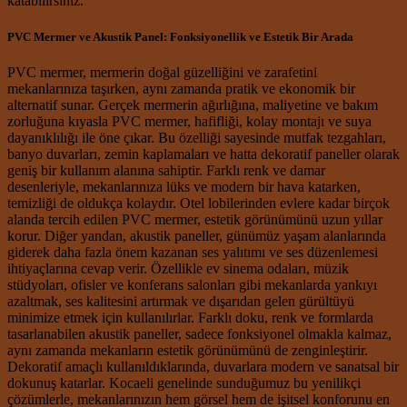
katabilirsiniz.
PVC Mermer ve Akustik Panel: Fonksiyonellik ve Estetik Bir Arada
PVC mermer, mermerin doğal güzelliğini ve zarafetini
mekanlarınıza taşırken, aynı zamanda pratik ve ekonomik bir
alternatif sunar. Gerçek mermerin ağırlığına, maliyetine ve bakım
zorluğuna kıyasla PVC mermer, hafifliği, kolay montajı ve suya
dayanıklılığı ile öne çıkar. Bu özelliği sayesinde mutfak tezgahları,
banyo duvarları, zemin kaplamaları ve hatta dekoratif paneller olarak
geniş bir kullanım alanına sahiptir. Farklı renk ve damar
desenleriyle, mekanlarınıza lüks ve modern bir hava katarken,
temizliği de oldukça kolaydır. Otel lobilerinden evlere kadar birçok
alanda tercih edilen PVC mermer, estetik görünümünü uzun yıllar
korur. Diğer yandan, akustik paneller, günümüz yaşam alanlarında
giderek daha fazla önem kazanan ses yalıtımı ve ses düzenlemesi
ihtiyaçlarına cevap verir. Özellikle ev sinema odaları, müzik
stüdyoları, ofisler ve konferans salonları gibi mekanlarda yankıyı
azaltmak, ses kalitesini artırmak ve dışarıdan gelen gürültüyü
minimize etmek için kullanılırlar. Farklı doku, renk ve formlarda
tasarlanabilen akustik paneller, sadece fonksiyonel olmakla kalmaz,
aynı zamanda mekanların estetik görünümünü de zenginleştirir.
Dekoratif amaçlı kullanıldıklarında, duvarlara modern ve sanatsal bir
dokunuş katarlar. Kocaeli genelinde sunduğumuz bu yenilikçi
çözümlerle, mekanlarınızın hem görsel hem de işitsel konforunu en