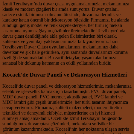
İzmit Terzibayırı’nda duvar çıtası uygulamalarımızla, mekanlarınıza
klasik ve modern çizgileri bir arada sunuyoruz. Duvar çıtaları,
sadece estetik bir unsur olmanın ötesinde, duvarlara derinlik ve
karakter katan önemli bir dekorasyon öğesidir. Firmamız, bu alanda
sunduğu geniş model ve renk seçenekleriyle, her türlü iç mekan
tasarımına uyum sağlayan çözümler üretmektedir. Terzibayırı’nda
duvar çıtası denildiğinde akla gelen ilk isimlerden biri olarak,
kalitemiz ve yenilikçi yaklaşımlarımızla fark yaratıyoruz. İzmit
Terzibayırı Duvar Çıtası uygulamalarımız, mekanlarınızı daha
davetkar ve şık hale getirirken, aynı zamanda duvarlarınızı koruma
özelliği de sunmaktadır. Bu zarif detaylar, yaşam alanlarınıza
sanatsal bir dokunuş katmanın en etkili yollarından biridir.
Kocaeli’de Duvar Paneli ve Dekorasyon Hizmetleri
Kocaeli’de duvar paneli ve dekorasyon hizmetlerimiz, mekanlarınıza
estetik ve işlevsellik katmak için tasarlanmıştır. PVC duvar paneli,
MDF duvar paneli, PVC mermer, akustik panel, PVC lambri ve
MDF lambri gibi çeşitli ürünlerimizle, her türlü tasarım ihtiyacınıza
cevap veriyoruz. Firmamız, kaliteli malzemeleri, modern üretim
teknikleri ve deneyimli ekibiyle, müşterilerine en iyi hizmeti
sunmayı amaçlamaktadır. Özellikle İzmit Terzibayırı bölgesinde
sunduğumuz duvar çıtası çözümleri, mekanlara sofistike bir
görünüm kazandırmaktadır. Kocaeli’nin her noktasına ulaşan servis