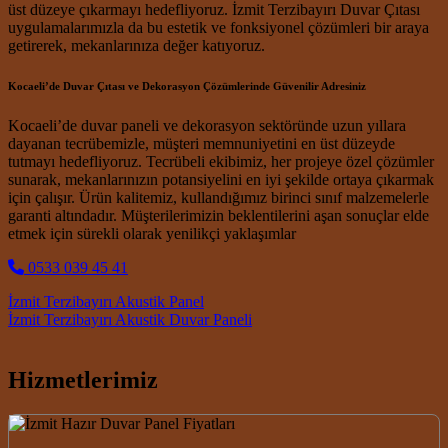
üst düzeye çıkarmayı hedefliyoruz. İzmit Terzibayırı Duvar Çıtası
uygulamalarımızla da bu estetik ve fonksiyonel çözümleri bir araya
getirerek, mekanlarınıza değer katıyoruz.
Kocaeli’de Duvar Çıtası ve Dekorasyon Çözümlerinde Güvenilir Adresiniz
Kocaeli’de duvar paneli ve dekorasyon sektöründe uzun yıllara
dayanan tecrübemizle, müşteri memnuniyetini en üst düzeyde
tutmayı hedefliyoruz. Tecrübeli ekibimiz, her projeye özel çözümler
sunarak, mekanlarınızın potansiyelini en iyi şekilde ortaya çıkarmak
için çalışır. Ürün kalitemiz, kullandığımız birinci sınıf malzemelerle
garanti altındadır. Müşterilerimizin beklentilerini aşan sonuçlar elde
etmek için sürekli olarak yenilikçi yaklaşımlar
0533 039 45 41
Post navigation
İzmit Terzibayırı Akustik Panel
İzmit Terzibayırı Akustik Duvar Paneli
Hizmetlerimiz