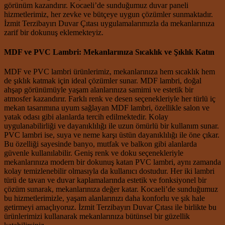
görünüm kazandırır. Kocaeli’de sunduğumuz duvar paneli
hizmetlerimiz, her zevke ve bütçeye uygun çözümler sunmaktadır.
İzmit Terzibayırı Duvar Çıtası uygulamalarımızla da mekanlarınıza
zarif bir dokunuş eklemekteyiz.
MDF ve PVC Lambri: Mekanlarınıza Sıcaklık ve Şıklık Katın
MDF ve PVC lambri ürünlerimiz, mekanlarınıza hem sıcaklık hem
de şıklık katmak için ideal çözümler sunar. MDF lambri, doğal
ahşap görünümüyle yaşam alanlarınıza samimi ve estetik bir
atmosfer kazandırır. Farklı renk ve desen seçenekleriyle her türlü iç
mekan tasarımına uyum sağlayan MDF lambri, özellikle salon ve
yatak odası gibi alanlarda tercih edilmektedir. Kolay
uygulanabilirliği ve dayanıklılığı ile uzun ömürlü bir kullanım sunar.
PVC lambri ise, suya ve neme karşı üstün dayanıklılığı ile öne çıkar.
Bu özelliği sayesinde banyo, mutfak ve balkon gibi alanlarda
güvenle kullanılabilir. Geniş renk ve doku seçenekleriyle
mekanlarınıza modern bir dokunuş katan PVC lambri, aynı zamanda
kolay temizlenebilir olmasıyla da kullanıcı dostudur. Her iki lambri
türü de tavan ve duvar kaplamalarında estetik ve fonksiyonel bir
çözüm sunarak, mekanlarınıza değer katar. Kocaeli’de sunduğumuz
bu hizmetlerimizle, yaşam alanlarınızı daha konforlu ve şık hale
getirmeyi amaçlıyoruz. İzmit Terzibayırı Duvar Çıtası ile birlikte bu
ürünlerimizi kullanarak mekanlarınıza bütünsel bir güzellik