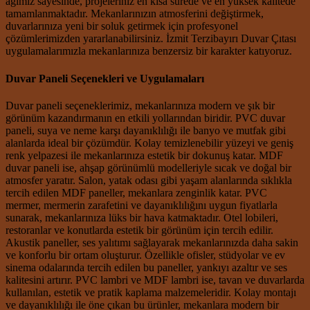
ağımız sayesinde, projeleriniz en kısa sürede ve en yüksek kalitede
tamamlanmaktadır. Mekanlarınızın atmosferini değiştirmek,
duvarlarınıza yeni bir soluk getirmek için profesyonel
çözümlerimizden yararlanabilirsiniz. İzmit Terzibayırı Duvar Çıtası
uygulamalarımızla mekanlarınıza benzersiz bir karakter katıyoruz.
Duvar Paneli Seçenekleri ve Uygulamaları
Duvar paneli seçeneklerimiz, mekanlarınıza modern ve şık bir
görünüm kazandırmanın en etkili yollarından biridir. PVC duvar
paneli, suya ve neme karşı dayanıklılığı ile banyo ve mutfak gibi
alanlarda ideal bir çözümdür. Kolay temizlenebilir yüzeyi ve geniş
renk yelpazesi ile mekanlarınıza estetik bir dokunuş katar. MDF
duvar paneli ise, ahşap görünümlü modelleriyle sıcak ve doğal bir
atmosfer yaratır. Salon, yatak odası gibi yaşam alanlarında sıklıkla
tercih edilen MDF paneller, mekanlara zenginlik katar. PVC
mermer, mermerin zarafetini ve dayanıklılığını uygun fiyatlarla
sunarak, mekanlarınıza lüks bir hava katmaktadır. Otel lobileri,
restoranlar ve konutlarda estetik bir görünüm için tercih edilir.
Akustik paneller, ses yalıtımı sağlayarak mekanlarınızda daha sakin
ve konforlu bir ortam oluşturur. Özellikle ofisler, stüdyolar ve ev
sinema odalarında tercih edilen bu paneller, yankıyı azaltır ve ses
kalitesini artırır. PVC lambri ve MDF lambri ise, tavan ve duvarlarda
kullanılan, estetik ve pratik kaplama malzemeleridir. Kolay montajı
ve dayanıklılığı ile öne çıkan bu ürünler, mekanlara modern bir