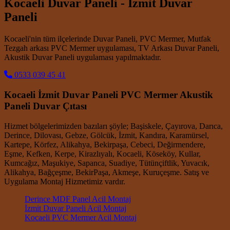
Kocaeli Duvar Paneli - İzmit Duvar
Paneli
Kocaeli'nin tüm ilçelerinde Duvar Paneli, PVC Mermer, Mutfak
Tezgah arkası PVC Mermer uygulaması, TV Arkası Duvar Paneli,
Akustik Duvar Paneli uygulaması yapılmaktadır.
0533 039 45 41
Kocaeli İzmit Duvar Paneli PVC Mermer Akustik
Paneli Duvar Çıtası
Hizmet bölgelerimizden bazıları şöyle; Başiskele, Çayırova, Darıca,
Derince, Dilovası, Gebze, Gölcük, İzmit, Kandıra, Karamürsel,
Kartepe, Körfez, Alikahya, Bekirpaşa, Cebeci, Değirmendere,
Eşme, Kefken, Kerpe, Kirazlıyalı, Kocaeli, Köseköy, Kullar,
Kumcağız, Maşukiye, Sapanca, Suadiye, Tütünçiftlik, Yuvacık,
Alikahya, Bağçeşme, BekirPaşa, Akmeşe, Kuruçeşme. Satış ve
Uygulama Montaj Hizmetimiz vardır.
Derince MDF Panel Acil Montaj
İzmit Duvar Paneli Acil Montaj
Kocaeli PVC Mermer Acil Montaj