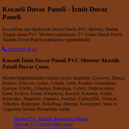
Kocaeli Duvar Paneli - İzmit Duvar
Paneli
Kocaeli'nin tüm ilçelerinde Duvar Paneli, PVC Mermer, Mutfak
Tezgah arkası PVC Mermer uygulaması, TV Arkası Duvar Paneli,
Akustik Duvar Paneli uygulaması yapılmaktadır.
0533 039 45 41
Kocaeli İzmit Duvar Paneli PVC Mermer Akustik
Paneli Duvar Çıtası
Hizmet bölgelerimizden bazıları şöyle; Başiskele, Çayırova, Darıca,
Derince, Dilovası, Gebze, Gölcük, İzmit, Kandıra, Karamürsel,
Kartepe, Körfez, Alikahya, Bekirpaşa, Cebeci, Değirmendere,
Eşme, Kefken, Kerpe, Kirazlıyalı, Kocaeli, Köseköy, Kullar,
Kumcağız, Maşukiye, Sapanca, Suadiye, Tütünçiftlik, Yuvacık,
Alikahya, Bağçeşme, BekirPaşa, Akmeşe, Kuruçeşme. Satış ve
Uygulama Montaj Hizmetimiz vardır.
Hereke PVC Mermer Randevulu Montaj
Dilovası TV Ünitesi Hafta Sonu