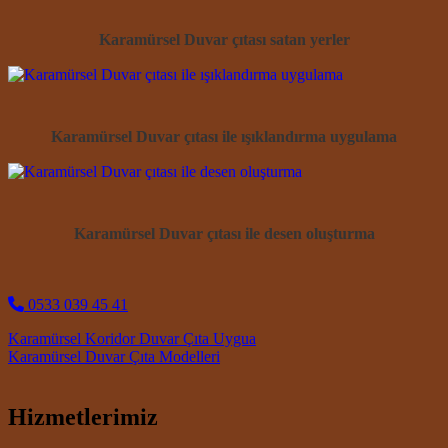
Karamürsel Duvar çıtası satan yerler
Karamürsel Duvar çıtası ile ışıklandırma uygulama
Karamürsel Duvar çıtası ile desen oluşturma
0533 039 45 41
Post navigation
Karamürsel Koridor Duvar Çıta Uygua
Karamürsel Duvar Çıta Modelleri
Hizmetlerimiz