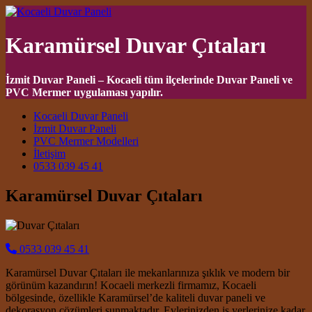
Karamürsel Duvar Çıtaları
İzmit Duvar Paneli – Kocaeli tüm ilçelerinde Duvar Paneli ve
PVC Mermer uygulaması yapılır.
Main Navigation
Kocaeli Duvar Paneli
İzmit Duvar Paneli
PVC Mermer Modelleri
İletişim
0533 039 45 41
Karamürsel Duvar Çıtaları
0533 039 45 41
Karamürsel Duvar Çıtaları ile mekanlarınıza şıklık ve modern bir
görünüm kazandırın! Kocaeli merkezli firmamız, Kocaeli
bölgesinde, özellikle Karamürsel’de kaliteli duvar paneli ve
dekorasyon çözümleri sunmaktadır. Evlerinizden iş yerlerinize kadar