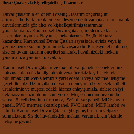
Duvar Çıtalarıyla Kişiselleştirilmiş Tasarımlar
Duvar çıtalarının en önemli özelliği, tasarım özgürlüğünü
artırmasıdır. Farklı renklerde ve desenlerde duvar çıtaları kullanarak,
duvarlarınızda göz alıcı ve kişiselleştirilmiş tasarımlar
yaratabilirsiniz. Karamürsel Duvar Çıtaları, modern ve klasik
tasarımlara uyum sağlayarak, mekanlarınıza özgün bir tarz
kazandırır. Karamürsel Duvar Çıtaları sayesinde, eviniz veya iş
yeriniz benzersiz bir görünüme kavuşacaktır. Profesyonel ekibimiz,
size en uygun tasarım önerileri sunarak, hayalinizdeki mekanı
yaratmanıza yardımcı olacaktır.
Karamürsel Duvar Çıtaları ve diğer duvar paneli seçeneklerimiz
hakkında daha fazla bilgi almak veya ücretsiz keşif talebinde
bulunmak için web sitemizi ziyaret edebilir veya bizimle iletişime
geçebilirsiniz. Uzun yıllara dayanan deneyimimiz, yüksek kaliteli
ürünlerimiz ve müşteri odaklı hizmet anlayışımızla, sizlere en iyi
dekorasyon çözümlerini sunuyoruz. Müşteri memnuniyetini her
zaman önceliklendiren firmamız, PVC duvar paneli, MDF duvar
paneli, PVC mermer, akustik panel, PVC lambri, MDF lambri ve
tabii ki Karamürsel Duvar Çıtaları gibi geniş bir ürün yelpazesi
sunmaktadır. Siz de hayalinizdeki mekanı yaratmak için bizimle
iletişime geçin!