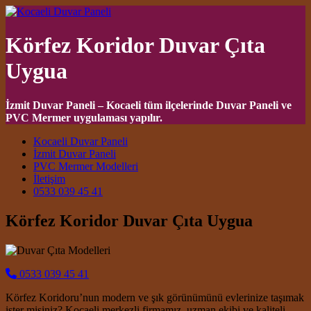
Körfez Koridor Duvar Çıta
Uygua
İzmit Duvar Paneli – Kocaeli tüm ilçelerinde Duvar Paneli ve
PVC Mermer uygulaması yapılır.
Main Navigation
Kocaeli Duvar Paneli
İzmit Duvar Paneli
PVC Mermer Modelleri
İletişim
0533 039 45 41
Körfez Koridor Duvar Çıta Uygua
0533 039 45 41
Körfez Koridoru’nun modern ve şık görünümünü evlerinize taşımak
ister misiniz? Kocaeli merkezli firmamız, uzman ekibi ve kaliteli