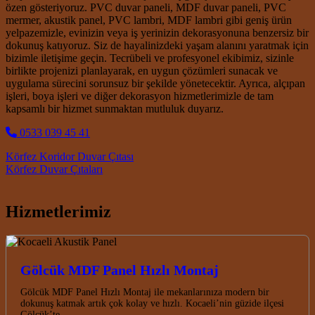
özen gösteriyoruz. PVC duvar paneli, MDF duvar paneli, PVC
mermer, akustik panel, PVC lambri, MDF lambri gibi geniş ürün
yelpazemizle, evinizin veya iş yerinizin dekorasyonuna benzersiz bir
dokunuş katıyoruz. Siz de hayalinizdeki yaşam alanını yaratmak için
bizimle iletişime geçin. Tecrübeli ve profesyonel ekibimiz, sizinle
birlikte projenizi planlayarak, en uygun çözümleri sunacak ve
uygulama sürecini sorunsuz bir şekilde yönetecektir. Ayrıca, alçıpan
işleri, boya işleri ve diğer dekorasyon hizmetlerimizle de tam
kapsamlı bir hizmet sunmaktan mutluluk duyarız.
0533 039 45 41
Post navigation
Körfez Koridor Duvar Çıtası
Körfez Duvar Çıtaları
Hizmetlerimiz
Gölcük MDF Panel Hızlı Montaj
Gölcük MDF Panel Hızlı Montaj ile mekanlarınıza modern bir
dokunuş katmak artık çok kolay ve hızlı. Kocaeli’nin güzide ilçesi
Gölcük’te,…