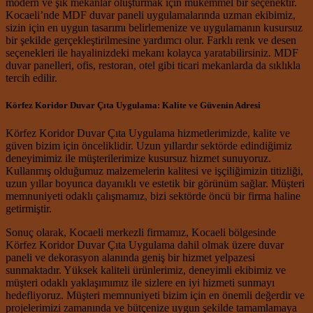
modern ve şık mekanlar oluşturmak için mükemmel bir seçenektir.
Kocaeli’nde MDF duvar paneli uygulamalarında uzman ekibimiz,
sizin için en uygun tasarımı belirlemenize ve uygulamanın kusursuz
bir şekilde gerçekleştirilmesine yardımcı olur. Farklı renk ve desen
seçenekleri ile hayalinizdeki mekanı kolayca yaratabilirsiniz. MDF
duvar panelleri, ofis, restoran, otel gibi ticari mekanlarda da sıklıkla
tercih edilir.
Körfez Koridor Duvar Çıta Uygulama: Kalite ve Güvenin Adresi
Körfez Koridor Duvar Çıta Uygulama hizmetlerimizde, kalite ve
güven bizim için önceliklidir. Uzun yıllardır sektörde edindiğimiz
deneyimimiz ile müşterilerimize kusursuz hizmet sunuyoruz.
Kullanmış olduğumuz malzemelerin kalitesi ve işçiliğimizin titizliği,
uzun yıllar boyunca dayanıklı ve estetik bir görünüm sağlar. Müşteri
memnuniyeti odaklı çalışmamız, bizi sektörde öncü bir firma haline
getirmiştir.
Sonuç olarak, Kocaeli merkezli firmamız, Kocaeli bölgesinde
Körfez Koridor Duvar Çıta Uygulama dahil olmak üzere duvar
paneli ve dekorasyon alanında geniş bir hizmet yelpazesi
sunmaktadır. Yüksek kaliteli ürünlerimiz, deneyimli ekibimiz ve
müşteri odaklı yaklaşımımız ile sizlere en iyi hizmeti sunmayı
hedefliyoruz. Müşteri memnuniyeti bizim için en önemli değerdir ve
projelerimizi zamanında ve bütçenize uygun şekilde tamamlamaya