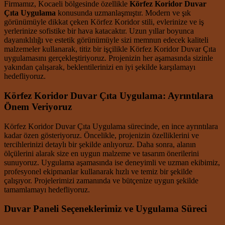
Firmamız, Kocaeli bölgesinde özellikle
Körfez Koridor Duvar
Çıta Uygulama
konusunda uzmanlaşmıştır. Modern ve şık
görünümüyle dikkat çeken Körfez Koridor stili, evlerinize ve iş
yerlerinize sofistike bir hava katacaktır. Uzun yıllar boyunca
dayanıklılığı ve estetik görünümüyle sizi memnun edecek kaliteli
malzemeler kullanarak, titiz bir işçilikle Körfez Koridor Duvar Çıta
uygulamasını gerçekleştiriyoruz. Projenizin her aşamasında sizinle
yakından çalışarak, beklentilerinizi en iyi şekilde karşılamayı
hedefliyoruz.
Körfez Koridor Duvar Çıta Uygulama: Ayrıntılara
Önem Veriyoruz
Körfez Koridor Duvar Çıta Uygulama sürecinde, en ince ayrıntılara
kadar özen gösteriyoruz. Öncelikle, projenizin özelliklerini ve
tercihlerinizi detaylı bir şekilde anlıyoruz. Daha sonra, alanın
ölçülerini alarak size en uygun malzeme ve tasarım önerilerini
sunuyoruz. Uygulama aşamasında ise deneyimli ve uzman ekibimiz,
profesyonel ekipmanlar kullanarak hızlı ve temiz bir şekilde
çalışıyor. Projelerimizi zamanında ve bütçenize uygun şekilde
tamamlamayı hedefliyoruz.
Duvar Paneli Seçeneklerimiz ve Uygulama Süreci