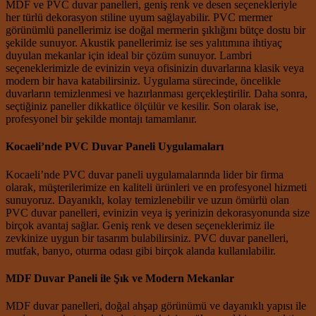
MDF ve PVC duvar panelleri, geniş renk ve desen seçenekleriyle
her türlü dekorasyon stiline uyum sağlayabilir. PVC mermer
görünümlü panellerimiz ise doğal mermerin şıklığını bütçe dostu bir
şekilde sunuyor. Akustik panellerimiz ise ses yalıtımına ihtiyaç
duyulan mekanlar için ideal bir çözüm sunuyor. Lambri
seçeneklerimizle de evinizin veya ofisinizin duvarlarına klasik veya
modern bir hava katabilirsiniz. Uygulama sürecinde, öncelikle
duvarların temizlenmesi ve hazırlanması gerçekleştirilir. Daha sonra,
seçtiğiniz paneller dikkatlice ölçülür ve kesilir. Son olarak ise,
profesyonel bir şekilde montajı tamamlanır.
Kocaeli’nde PVC Duvar Paneli Uygulamaları
Kocaeli’nde PVC duvar paneli uygulamalarında lider bir firma
olarak, müşterilerimize en kaliteli ürünleri ve en profesyonel hizmeti
sunuyoruz. Dayanıklı, kolay temizlenebilir ve uzun ömürlü olan
PVC duvar panelleri, evinizin veya iş yerinizin dekorasyonunda size
birçok avantaj sağlar. Geniş renk ve desen seçeneklerimiz ile
zevkinize uygun bir tasarım bulabilirsiniz. PVC duvar panelleri,
mutfak, banyo, oturma odası gibi birçok alanda kullanılabilir.
MDF Duvar Paneli ile Şık ve Modern Mekanlar
MDF duvar panelleri, doğal ahşap görünümü ve dayanıklı yapısı ile