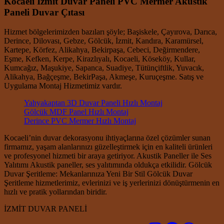
Kocaeli İzmit Duvar Paneli PVC Mermer Akustik
Paneli Duvar Çıtası
Hizmet bölgelerimizden bazıları şöyle; Başiskele, Çayırova, Darıca,
Derince, Dilovası, Gebze, Gölcük, İzmit, Kandıra, Karamürsel,
Kartepe, Körfez, Alikahya, Bekirpaşa, Cebeci, Değirmendere,
Eşme, Kefken, Kerpe, Kirazlıyalı, Kocaeli, Köseköy, Kullar,
Kumcağız, Maşukiye, Sapanca, Suadiye, Tütünçiftlik, Yuvacık,
Alikahya, Bağçeşme, BekirPaşa, Akmeşe, Kuruçeşme. Satış ve
Uygulama Montaj Hizmetimiz vardır.
Yahyakaptan 3D Duvar Paneli Hızlı Montaj
Gölcük MDF Panel Hızlı Montaj
Derince PVC Mermer Hızlı Montaj
Kocaeli’nin duvar dekorasyonu ihtiyaçlarına özel çözümler sunan
firmamız, yaşam alanlarınızı güzelleştirmek için en kaliteli ürünleri
ve profesyonel hizmeti bir araya getiriyor. Akustik Paneller ile Ses
Yalıtımı Akustik paneller, ses yalıtımında oldukça etkilidir. Gölcük
Duvar Şeritleme: Mekanlarınıza Yeni Bir Stil Gölcük Duvar
Şeritleme hizmetlerimiz, evlerinizi ve iş yerlerinizi dönüştürmenin en
hızlı ve pratik yollarından biridir.
İZMİT DUVAR PANELİ