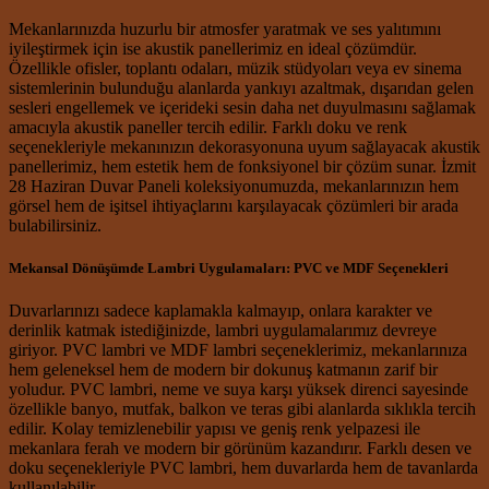
Mekanlarınızda huzurlu bir atmosfer yaratmak ve ses yalıtımını
iyileştirmek için ise akustik panellerimiz en ideal çözümdür.
Özellikle ofisler, toplantı odaları, müzik stüdyoları veya ev sinema
sistemlerinin bulunduğu alanlarda yankıyı azaltmak, dışarıdan gelen
sesleri engellemek ve içerideki sesin daha net duyulmasını sağlamak
amacıyla akustik paneller tercih edilir. Farklı doku ve renk
seçenekleriyle mekanınızın dekorasyonuna uyum sağlayacak akustik
panellerimiz, hem estetik hem de fonksiyonel bir çözüm sunar. İzmit
28 Haziran Duvar Paneli koleksiyonumuzda, mekanlarınızın hem
görsel hem de işitsel ihtiyaçlarını karşılayacak çözümleri bir arada
bulabilirsiniz.
Mekansal Dönüşümde Lambri Uygulamaları: PVC ve MDF Seçenekleri
Duvarlarınızı sadece kaplamakla kalmayıp, onlara karakter ve
derinlik katmak istediğinizde, lambri uygulamalarımız devreye
giriyor. PVC lambri ve MDF lambri seçeneklerimiz, mekanlarınıza
hem geleneksel hem de modern bir dokunuş katmanın zarif bir
yoludur. PVC lambri, neme ve suya karşı yüksek direnci sayesinde
özellikle banyo, mutfak, balkon ve teras gibi alanlarda sıklıkla tercih
edilir. Kolay temizlenebilir yapısı ve geniş renk yelpazesi ile
mekanlara ferah ve modern bir görünüm kazandırır. Farklı desen ve
doku seçenekleriyle PVC lambri, hem duvarlarda hem de tavanlarda
kullanılabilir.