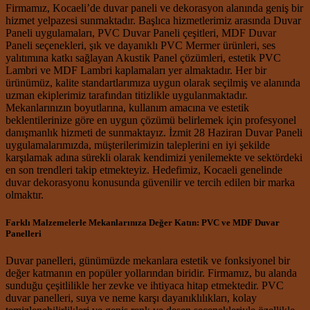
Firmamız, Kocaeli’de duvar paneli ve dekorasyon alanında geniş bir
hizmet yelpazesi sunmaktadır. Başlıca hizmetlerimiz arasında Duvar
Paneli uygulamaları, PVC Duvar Paneli çeşitleri, MDF Duvar
Paneli seçenekleri, şık ve dayanıklı PVC Mermer ürünleri, ses
yalıtımına katkı sağlayan Akustik Panel çözümleri, estetik PVC
Lambri ve MDF Lambri kaplamaları yer almaktadır. Her bir
ürünümüz, kalite standartlarımıza uygun olarak seçilmiş ve alanında
uzman ekiplerimiz tarafından titizlikle uygulanmaktadır.
Mekanlarınızın boyutlarına, kullanım amacına ve estetik
beklentilerinize göre en uygun çözümü belirlemek için profesyonel
danışmanlık hizmeti de sunmaktayız. İzmit 28 Haziran Duvar Paneli
uygulamalarımızda, müşterilerimizin taleplerini en iyi şekilde
karşılamak adına sürekli olarak kendimizi yenilemekte ve sektördeki
en son trendleri takip etmekteyiz. Hedefimiz, Kocaeli genelinde
duvar dekorasyonu konusunda güvenilir ve tercih edilen bir marka
olmaktır.
Farklı Malzemelerle Mekanlarınıza Değer Katın: PVC ve MDF Duvar
Panelleri
Duvar panelleri, günümüzde mekanlara estetik ve fonksiyonel bir
değer katmanın en popüler yollarından biridir. Firmamız, bu alanda
sunduğu çeşitlilikle her zevke ve ihtiyaca hitap etmektedir. PVC
duvar panelleri, suya ve neme karşı dayanıklılıkları, kolay