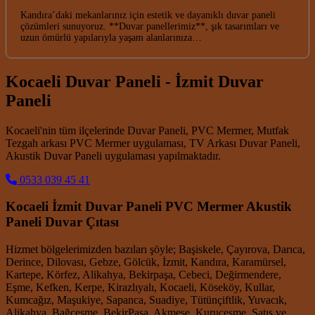
Kandıra’daki mekanlarınız için estetik ve dayanıklı duvar paneli
çözümleri sunuyoruz. **Duvar panellerimiz**, şık tasarımları ve
uzun ömürlü yapılarıyla yaşam alanlarınıza…
Kocaeli Duvar Paneli - İzmit Duvar
Paneli
Kocaeli'nin tüm ilçelerinde Duvar Paneli, PVC Mermer, Mutfak
Tezgah arkası PVC Mermer uygulaması, TV Arkası Duvar Paneli,
Akustik Duvar Paneli uygulaması yapılmaktadır.
0533 039 45 41
Kocaeli İzmit Duvar Paneli PVC Mermer Akustik
Paneli Duvar Çıtası
Hizmet bölgelerimizden bazıları şöyle; Başiskele, Çayırova, Darıca,
Derince, Dilovası, Gebze, Gölcük, İzmit, Kandıra, Karamürsel,
Kartepe, Körfez, Alikahya, Bekirpaşa, Cebeci, Değirmendere,
Eşme, Kefken, Kerpe, Kirazlıyalı, Kocaeli, Köseköy, Kullar,
Kumcağız, Maşukiye, Sapanca, Suadiye, Tütünçiftlik, Yuvacık,
Alikahya, Bağçeşme, BekirPaşa, Akmeşe, Kuruçeşme. Satış ve