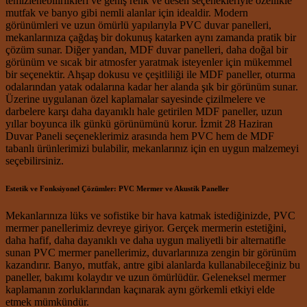
temizlenebilirlikleri ve geniş renk ve desen seçenekleriyle özellikle
mutfak ve banyo gibi nemli alanlar için idealdir. Modern
görünümleri ve uzun ömürlü yapılarıyla PVC duvar panelleri,
mekanlarınıza çağdaş bir dokunuş katarken aynı zamanda pratik bir
çözüm sunar. Diğer yandan, MDF duvar panelleri, daha doğal bir
görünüm ve sıcak bir atmosfer yaratmak isteyenler için mükemmel
bir seçenektir. Ahşap dokusu ve çeşitliliği ile MDF paneller, oturma
odalarından yatak odalarına kadar her alanda şık bir görünüm sunar.
Üzerine uygulanan özel kaplamalar sayesinde çizilmelere ve
darbelere karşı daha dayanıklı hale getirilen MDF paneller, uzun
yıllar boyunca ilk günkü görünümünü korur. İzmit 28 Haziran
Duvar Paneli seçeneklerimiz arasında hem PVC hem de MDF
tabanlı ürünlerimizi bulabilir, mekanlarınız için en uygun malzemeyi
seçebilirsiniz.
Estetik ve Fonksiyonel Çözümler: PVC Mermer ve Akustik Paneller
Mekanlarınıza lüks ve sofistike bir hava katmak istediğinizde, PVC
mermer panellerimiz devreye giriyor. Gerçek mermerin estetiğini,
daha hafif, daha dayanıklı ve daha uygun maliyetli bir alternatifle
sunan PVC mermer panellerimiz, duvarlarınıza zengin bir görünüm
kazandırır. Banyo, mutfak, antre gibi alanlarda kullanabileceğiniz bu
paneller, bakımı kolaydır ve uzun ömürlüdür. Geleneksel mermer
kaplamanın zorluklarından kaçınarak aynı görkemli etkiyi elde
etmek mümkündür.