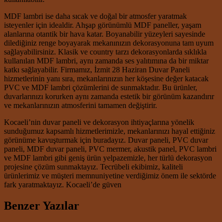
MDF lambri ise daha sıcak ve doğal bir atmosfer yaratmak
isteyenler için idealdir. Ahşap görünümlü MDF paneller, yaşam
alanlarına otantik bir hava katar. Boyanabilir yüzeyleri sayesinde
dilediğiniz renge boyayarak mekanınızın dekorasyonuna tam uyum
sağlayabilirsiniz. Klasik ve country tarzı dekorasyonlarda sıklıkla
kullanılan MDF lambri, aynı zamanda ses yalıtımına da bir miktar
katkı sağlayabilir. Firmamız, İzmit 28 Haziran Duvar Paneli
hizmetlerinin yanı sıra, mekanlarınızın her köşesine değer katacak
PVC ve MDF lambri çözümlerini de sunmaktadır. Bu ürünler,
duvarlarınızı korurken aynı zamanda estetik bir görünüm kazandırır
ve mekanlarınızın atmosferini tamamen değiştirir.
Kocaeli’nin duvar paneli ve dekorasyon ihtiyaçlarına yönelik
sunduğumuz kapsamlı hizmetlerimizle, mekanlarınızı hayal ettiğiniz
görünüme kavuşturmak için buradayız. Duvar paneli, PVC duvar
paneli, MDF duvar paneli, PVC mermer, akustik panel, PVC lambri
ve MDF lambri gibi geniş ürün yelpazemizle, her türlü dekorasyon
projesine çözüm sunmaktayız. Tecrübeli ekibimiz, kaliteli
ürünlerimiz ve müşteri memnuniyetine verdiğimiz önem ile sektörde
fark yaratmaktayız. Kocaeli’de güven
Benzer Yazılar