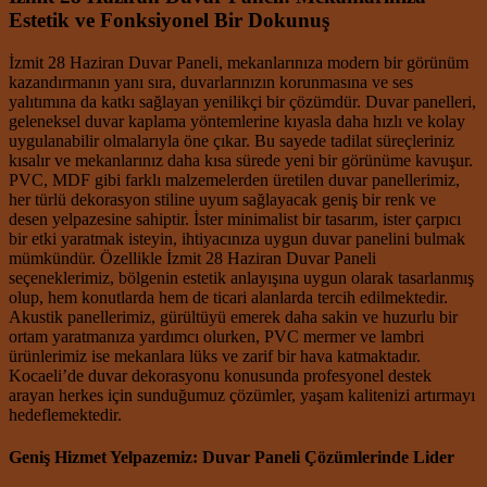
Estetik ve Fonksiyonel Bir Dokunuş
İzmit 28 Haziran Duvar Paneli, mekanlarınıza modern bir görünüm
kazandırmanın yanı sıra, duvarlarınızın korunmasına ve ses
yalıtımına da katkı sağlayan yenilikçi bir çözümdür. Duvar panelleri,
geleneksel duvar kaplama yöntemlerine kıyasla daha hızlı ve kolay
uygulanabilir olmalarıyla öne çıkar. Bu sayede tadilat süreçleriniz
kısalır ve mekanlarınız daha kısa sürede yeni bir görünüme kavuşur.
PVC, MDF gibi farklı malzemelerden üretilen duvar panellerimiz,
her türlü dekorasyon stiline uyum sağlayacak geniş bir renk ve
desen yelpazesine sahiptir. İster minimalist bir tasarım, ister çarpıcı
bir etki yaratmak isteyin, ihtiyacınıza uygun duvar panelini bulmak
mümkündür. Özellikle İzmit 28 Haziran Duvar Paneli
seçeneklerimiz, bölgenin estetik anlayışına uygun olarak tasarlanmış
olup, hem konutlarda hem de ticari alanlarda tercih edilmektedir.
Akustik panellerimiz, gürültüyü emerek daha sakin ve huzurlu bir
ortam yaratmanıza yardımcı olurken, PVC mermer ve lambri
ürünlerimiz ise mekanlara lüks ve zarif bir hava katmaktadır.
Kocaeli’de duvar dekorasyonu konusunda profesyonel destek
arayan herkes için sunduğumuz çözümler, yaşam kalitenizi artırmayı
hedeflemektedir.
Geniş Hizmet Yelpazemiz: Duvar Paneli Çözümlerinde Lider