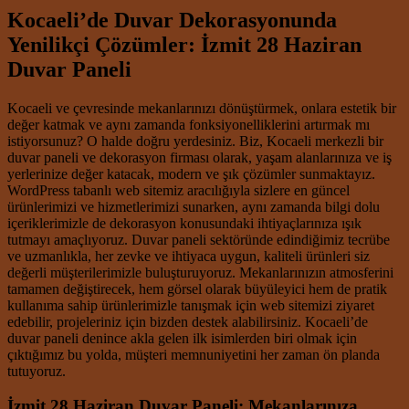
Kocaeli’de Duvar Dekorasyonunda
Yenilikçi Çözümler: İzmit 28 Haziran
Duvar Paneli
Kocaeli ve çevresinde mekanlarınızı dönüştürmek, onlara estetik bir
değer katmak ve aynı zamanda fonksiyonelliklerini artırmak mı
istiyorsunuz? O halde doğru yerdesiniz. Biz, Kocaeli merkezli bir
duvar paneli ve dekorasyon firması olarak, yaşam alanlarınıza ve iş
yerlerinize değer katacak, modern ve şık çözümler sunmaktayız.
WordPress tabanlı web sitemiz aracılığıyla sizlere en güncel
ürünlerimizi ve hizmetlerimizi sunarken, aynı zamanda bilgi dolu
içeriklerimizle de dekorasyon konusundaki ihtiyaçlarınıza ışık
tutmayı amaçlıyoruz. Duvar paneli sektöründe edindiğimiz tecrübe
ve uzmanlıkla, her zevke ve ihtiyaca uygun, kaliteli ürünleri siz
değerli müşterilerimizle buluşturuyoruz. Mekanlarınızın atmosferini
tamamen değiştirecek, hem görsel olarak büyüleyici hem de pratik
kullanıma sahip ürünlerimizle tanışmak için web sitemizi ziyaret
edebilir, projeleriniz için bizden destek alabilirsiniz. Kocaeli’de
duvar paneli denince akla gelen ilk isimlerden biri olmak için
çıktığımız bu yolda, müşteri memnuniyetini her zaman ön planda
tutuyoruz.
İzmit 28 Haziran Duvar Paneli: Mekanlarınıza