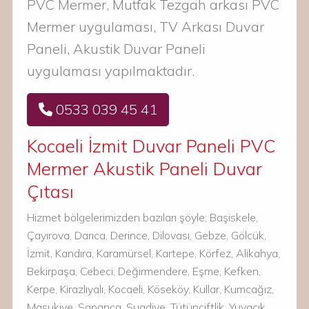
PVC Mermer, Mutfak Tezgah arkası PVC
Mermer uygulaması, TV Arkası Duvar
Paneli, Akustik Duvar Paneli
uygulaması yapılmaktadır.
0533 039 45 41
Kocaeli İzmit Duvar Paneli PVC
Mermer Akustik Paneli Duvar
Çıtası
Hizmet bölgelerimizden bazıları şöyle; Başiskele,
Çayırova, Darıca, Derince, Dilovası, Gebze, Gölcük,
İzmit, Kandıra, Karamürsel, Kartepe, Körfez, Alikahya,
Bekirpaşa, Cebeci, Değirmendere, Eşme, Kefken,
Kerpe, Kirazlıyalı, Kocaeli, Köseköy, Kullar, Kumcağız,
Maşukiye, Sapanca, Suadiye, Tütünçiftlik, Yuvacık,