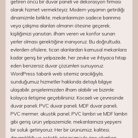
getiren öncü bir duvar paneli ve dekorasyon firması
olarak hizmet vermekteyiz. Modern yaşamın getirdiği
dinamizmle birlikte, mekanlarımızın sadece barınma
veya çalışma alanları olmanın ötesine geçerek,
kişiliğimizi yansıtan, ilham veren ve konfor sunan
yerler olması gerektiğine inanıyoruz. Bu doğrultuda,
evlerden ofislere, ticari alanlardan kamusal mekanlara
kadar geniş bir yelpazede, her zevke ve ihtiyaca hitap
eden benzersiz duvar çözümleri sunuyoruz.
WordPress tabanlı web sitemiz aracılığıyla,
sunduğumuz hizmetler hakkında detaylı bilgiye
ulaşabilir, projelerimizden ilham alabilir ve bizimle
kolayca iletişime geçebilirsiniz. Kocaeli ve çevresinde
duvar paneli, PVC duvar paneli, MDF duvar paneli,
PVC mermer, akustik panel, PVC lambri ve MDF lambri
gibi geniş ürün yelpazemizle, mekanlarınıza yepyeni
bir soluk getiriyoruz. Her bir ürünümüz, kalitesi,
dayanıklılığı ve estetik görünümüyle öne çıkarken,