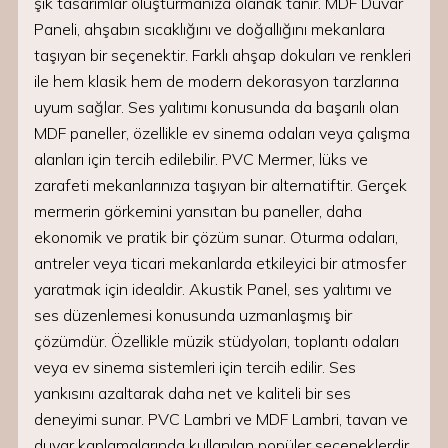
şık tasarımlar oluşturmanıza olanak tanır. MDF Duvar
Paneli, ahşabın sıcaklığını ve doğallığını mekanlara
taşıyan bir seçenektir. Farklı ahşap dokuları ve renkleri
ile hem klasik hem de modern dekorasyon tarzlarına
uyum sağlar. Ses yalıtımı konusunda da başarılı olan
MDF paneller, özellikle ev sinema odaları veya çalışma
alanları için tercih edilebilir. PVC Mermer, lüks ve
zarafeti mekanlarınıza taşıyan bir alternatiftir. Gerçek
mermerin görkemini yansıtan bu paneller, daha
ekonomik ve pratik bir çözüm sunar. Oturma odaları,
antreler veya ticari mekanlarda etkileyici bir atmosfer
yaratmak için idealdir. Akustik Panel, ses yalıtımı ve
ses düzenlemesi konusunda uzmanlaşmış bir
çözümdür. Özellikle müzik stüdyoları, toplantı odaları
veya ev sinema sistemleri için tercih edilir. Ses
yankısını azaltarak daha net ve kaliteli bir ses
deneyimi sunar. PVC Lambri ve MDF Lambri, tavan ve
duvar kaplamalarında kullanılan popüler seçeneklerdir.