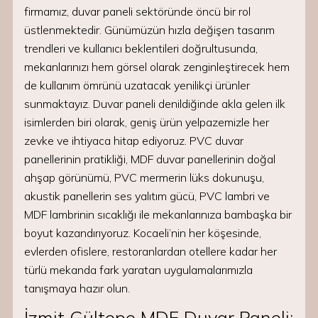
firmamız, duvar paneli sektöründe öncü bir rol
üstlenmektedir. Günümüzün hızla değişen tasarım
trendleri ve kullanıcı beklentileri doğrultusunda,
mekanlarınızı hem görsel olarak zenginleştirecek hem
de kullanım ömrünü uzatacak yenilikçi ürünler
sunmaktayız. Duvar paneli denildiğinde akla gelen ilk
isimlerden biri olarak, geniş ürün yelpazemizle her
zevke ve ihtiyaca hitap ediyoruz. PVC duvar
panellerinin pratikliği, MDF duvar panellerinin doğal
ahşap görünümü, PVC mermerin lüks dokunuşu,
akustik panellerin ses yalıtım gücü, PVC lambri ve
MDF lambrinin sıcaklığı ile mekanlarınıza bambaşka bir
boyut kazandırıyoruz. Kocaeli’nin her köşesinde,
evlerden ofislere, restoranlardan otellere kadar her
türlü mekanda fark yaratan uygulamalarımızla
tanışmaya hazır olun.
İzmit Gültepe MDF Duvar Paneli: