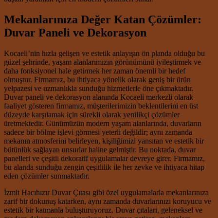
Mekanlarınıza Değer Katan Çözümler:
Duvar Paneli ve Dekorasyon
Kocaeli’nin hızla gelişen ve estetik anlayışın ön planda olduğu bu
güzel şehrinde, yaşam alanlarımızın görünümünü iyileştirmek ve
daha fonksiyonel hale getirmek her zaman önemli bir hedef
olmuştur. Firmamız, bu ihtiyaca yönelik olarak geniş bir ürün
yelpazesi ve uzmanlıkla sunduğu hizmetlerle öne çıkmaktadır.
Duvar paneli ve dekorasyon alanında Kocaeli merkezli olarak
faaliyet gösteren firmamız, müşterilerimizin beklentilerini en üst
düzeyde karşılamak için sürekli olarak yenilikçi çözümler
üretmektedir. Günümüzün modern yaşam alanlarında, duvarların
sadece bir bölme işlevi görmesi yeterli değildir; aynı zamanda
mekanın atmosferini belirleyen, kişiliğimizi yansıtan ve estetik bir
bütünlük sağlayan unsurlar haline gelmiştir. Bu noktada, duvar
panelleri ve çeşitli dekoratif uygulamalar devreye girer. Firmamız,
bu alanda sunduğu zengin çeşitlilik ile her zevke ve ihtiyaca hitap
eden çözümler sunmaktadır.
İzmit Hacıhızır Duvar Çıtası gibi özel uygulamalarla mekanlarınıza
zarif bir dokunuş katarken, aynı zamanda duvarlarınızı koruyucu ve
estetik bir katmanla buluşturuyoruz. Duvar çıtaları, geleneksel ve