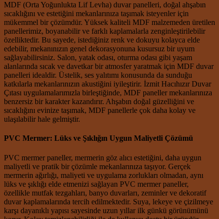
MDF (Orta Yoğunlukta Lif Levha) duvar panelleri, doğal ahşabın
sıcaklığını ve estetiğini mekanlarınıza taşımak isteyenler için
mükemmel bir çözümdür. Yüksek kaliteli MDF malzemeden üretilen
panellerimiz, boyanabilir ve farklı kaplamalarla zenginleştirilebilir
özelliktedir. Bu sayede, istediğiniz renk ve dokuyu kolayca elde
edebilir, mekanınızın genel dekorasyonuna kusursuz bir uyum
sağlayabilirsiniz. Salon, yatak odası, oturma odası gibi yaşam
alanlarında sıcak ve davetkar bir atmosfer yaratmak için MDF duvar
panelleri idealdir. Üstelik, ses yalıtımı konusunda da sunduğu
katkılarla mekanlarınızın akustiğini iyileştirir. İzmit Hacıhızır Duvar
Çıtası uygulamalarımızla birleştiğinde, MDF paneller mekanlarınıza
benzersiz bir karakter kazandırır. Ahşabın doğal güzelliğini ve
sıcaklığını evinize taşımak, MDF panellerle çok daha kolay ve
ulaşılabilir hale gelmiştir.
PVC Mermer: Lüks ve Şıklığın Uygun Maliyetli Çözümü
PVC mermer paneller, mermerin göz alıcı estetiğini, daha uygun
maliyetli ve pratik bir çözümle mekanlarınıza taşıyor. Gerçek
mermerin ağırlığı, maliyeti ve uygulama zorlukları olmadan, aynı
lüks ve şıklığı elde etmenizi sağlayan PVC mermer paneller,
özellikle mutfak tezgahları, banyo duvarları, zeminler ve dekoratif
duvar kaplamalarında tercih edilmektedir. Suya, lekeye ve çizilmeye
karşı dayanıklı yapısı sayesinde uzun yıllar ilk günkü görünümünü