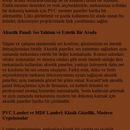
korur. Kolay temizlenebilirliği ile de kullanıcı dostu bir üründür.
Farklı mermer desenleri ve renk seçenekleriyle, mekanınıza sofistike
bir dokunuş katmak için PVC mermer paneller harika bir
alternatiftir. Lüks görünümü ve pratik kullanımı bir arada sunan bu
ürünler, dekorasyon projelerinizde fark yaratmanızı sağlar.
Akustik Panel: Ses Yalıtımı ve Estetik Bir Arada
Yaşam ve çalışma alanlarında ses konforu, günümüzün en önemli
ihtiyaçlarından biridir. Akustik paneller, ses yalıtımını sağlarken aynı
zamanda mekanlara estetik bir değer katmaktadır. Konser salonları,
ofisler, restoranlar, ev sinema odaları gibi sesin önemli olduğu tüm
mekanlarda kullanılan akustik paneller, yankıyı önleyerek daha net
ve konforlu bir ses ortamı oluşturur. Farklı renk, doku ve form
seçenekleriyle mekanın dekorasyonuna uyum sağlayan akustik
paneller, aynı zamanda görsel bir şölen sunar. Kocaeli’nde akustik
panel ihtiyaçlarınız için de firmamız, en kaliteli ürünleri ve
profesyonel montaj hizmetini sunmaktadır. Sesin kalitesini artırmak
ve aynı zamanda mekanınıza modern bir dokunuş katmak için
akustik paneller harika bir çözümdür.
PVC Lambri ve MDF Lambri: Klasik Güzellik, Modern
Uygulamalar
Lambri uygulamaları, mekanlara klasik bir zarafet ve sıcaklık