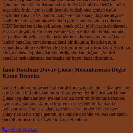
katmanın en etkili yollarından biridir. PVC lambri ve MDF lambri
seçeneklerimiz, hem estetik hem de fonksiyonel açıdan üstün
çözümler sunar. PVC lambri, suya ve neme karşı dayanıklılığı ile
özellikle banyo, mutfak ve balkon gibi alanlarda tercih edilirken,
MDF lambri ise daha çok salon, yatak odası gibi yaşam alanlarında
sıcak ve doğal bir atmosfer yaratmak için kullanılır. Kolay montajı
ve geniş renk yelpazesi ile mekanlarınıza kolayca uyum sağlayan
lambri paneller, duvarlarınıza zarif bir dokunuş katarken aynı
zamanda yalıtım özellikleriyle de konforunuzu artırır. İzmit Hacıhızır
Duvar Çıtası uygulamalarıyla birlikte kullanıldığında, lambri
paneller mekanlarınıza bambaşka bir boyut kazandıracaktır.
İzmit Hacıhızır Duvar Çıtası: Mekanlarınıza Değer
Katan Detaylar
İzmit Hacıhızır bölgesinde duvar dekorasyonu denince akla gelen ilk
adreslerden biri olmaktan gurur duyuyoruz. İzmit Hacıhızır Duvar
Çıtası uygulamalarımız, mekanlarınıza zarif bir dokunuş katarken,
aynı zamanda duvarlarınızı koruyucu ve estetik bir katmanla
buluşturuyor. Duvar çıtaları, geleneksel ve modern dekorasyon
anlayışlarını bir araya getiren, mekanlara derinlik ve karakter katan
önemli bir unsurdur. Özellikle İzmit Hacıhızır
0533 039 45 41