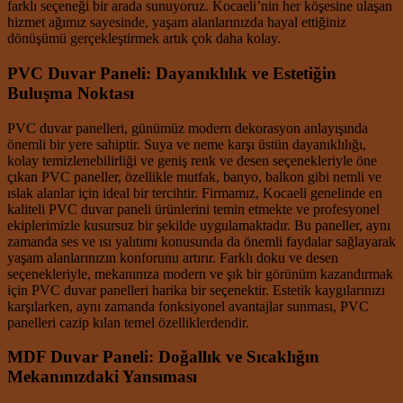
farklı seçeneği bir arada sunuyoruz. Kocaeli’nin her köşesine ulaşan
hizmet ağımız sayesinde, yaşam alanlarınızda hayal ettiğiniz
dönüşümü gerçekleştirmek artık çok daha kolay.
PVC Duvar Paneli: Dayanıklılık ve Estetiğin
Buluşma Noktası
PVC duvar panelleri, günümüz modern dekorasyon anlayışında
önemli bir yere sahiptir. Suya ve neme karşı üstün dayanıklılığı,
kolay temizlenebilirliği ve geniş renk ve desen seçenekleriyle öne
çıkan PVC paneller, özellikle mutfak, banyo, balkon gibi nemli ve
ıslak alanlar için ideal bir tercihtir. Firmamız, Kocaeli genelinde en
kaliteli PVC duvar paneli ürünlerini temin etmekte ve profesyonel
ekiplerimizle kusursuz bir şekilde uygulamaktadır. Bu paneller, aynı
zamanda ses ve ısı yalıtımı konusunda da önemli faydalar sağlayarak
yaşam alanlarınızın konforunu artırır. Farklı doku ve desen
seçenekleriyle, mekanınıza modern ve şık bir görünüm kazandırmak
için PVC duvar panelleri harika bir seçenektir. Estetik kaygılarınızı
karşılarken, aynı zamanda fonksiyonel avantajlar sunması, PVC
panelleri cazip kılan temel özelliklerdendir.
MDF Duvar Paneli: Doğallık ve Sıcaklığın
Mekanınızdaki Yansıması