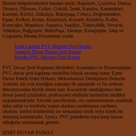
Hizmet bölgelerimizden bazıları şöyle; Başiskele, Çayırova, Darıca,
Derince, Dilovası, Gebze, Gölcük, İzmit, Kandıra, Karamürsel,
Kartepe, Körfez, Alikahya, Bekirpaşa, Cebeci, Değirmendere,
Eşme, Kefken, Kerpe, Kirazlıyalı, Kocaeli, Köseköy, Kullar,
Kumcağız, Maşukiye, Sapanca, Suadiye, Tütünçiftlik, Yuvacık,
Alikahya, Bağçeşme, BekirPaşa, Akmeşe, Kuruçeşme. Satış ve
Uygulama Montaj Hizmetimiz vardır.
İzmit Lamine PVC Mermer Özel Kesim
Sapanca Duvar Paneli Özel Kesim
Hereke PVC Mermer Özel Kesim
PVC Duvar Şerit Kaplama Modelleri: Avantajları ve Dezavantajları
PVC duvar şerit kaplama modelleri birçok avantaj sunar. Eşme
Duvar Paneli Antre Dekoru: Mekanlarınızı Dönüştüren Detaylar
Antreler, bir evin kimliğini yansıtan ilk alanlardır ve bu nedenle
dekorasyonları büyük önem taşır. Kocaeli'de sunduğumuz tüm
duvar paneli çözümleri, profesyonel ekibimiz tarafından titizlikle
uygulanmaktadır. Akustik panellerimiz, ses yankılanmasını azaltarak
daha sakin ve konforlu yaşam alanları yaratmanıza yardımcı
olurken, lambri ürünlerimiz ise mekanlara rustik veya klasik bir
dokunuş katmaktadır. Ayrıca, PVC panellerin ısıya karşı hassas
olduğunu unutmamak gerekir.
İZMİT DUVAR PANELİ