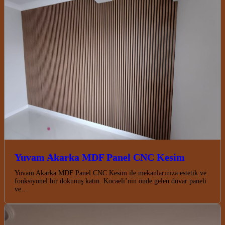
Yuvam Akarka MDF Panel CNC Kesim
Yuvam Akarka MDF Panel CNC Kesim ile mekanlarınıza estetik ve
fonksiyonel bir dokunuş katın. Kocaeli’nin önde gelen duvar paneli
ve…