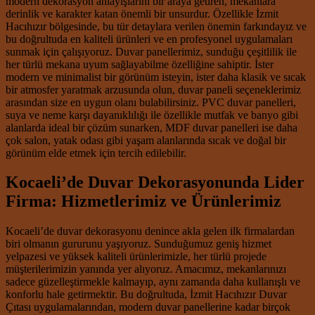
modern dekorasyon anlayışlarını bir araya getiren, mekanlara
derinlik ve karakter katan önemli bir unsurdur. Özellikle İzmit
Hacıhızır bölgesinde, bu tür detaylara verilen önemin farkındayız ve
bu doğrultuda en kaliteli ürünleri ve en profesyonel uygulamaları
sunmak için çalışıyoruz. Duvar panellerimiz, sunduğu çeşitlilik ile
her türlü mekana uyum sağlayabilme özelliğine sahiptir. İster
modern ve minimalist bir görünüm isteyin, ister daha klasik ve sıcak
bir atmosfer yaratmak arzusunda olun, duvar paneli seçeneklerimiz
arasından size en uygun olanı bulabilirsiniz. PVC duvar panelleri,
suya ve neme karşı dayanıklılığı ile özellikle mutfak ve banyo gibi
alanlarda ideal bir çözüm sunarken, MDF duvar panelleri ise daha
çok salon, yatak odası gibi yaşam alanlarında sıcak ve doğal bir
görünüm elde etmek için tercih edilebilir.
Kocaeli’de Duvar Dekorasyonunda Lider
Firma: Hizmetlerimiz ve Ürünlerimiz
Kocaeli’de duvar dekorasyonu denince akla gelen ilk firmalardan
biri olmanın gururunu yaşıyoruz. Sunduğumuz geniş hizmet
yelpazesi ve yüksek kaliteli ürünlerimizle, her türlü projede
müşterilerimizin yanında yer alıyoruz. Amacımız, mekanlarınızı
sadece güzelleştirmekle kalmayıp, aynı zamanda daha kullanışlı ve
konforlu hale getirmektir. Bu doğrultuda, İzmit Hacıhızır Duvar
Çıtası uygulamalarından, modern duvar panellerine kadar birçok