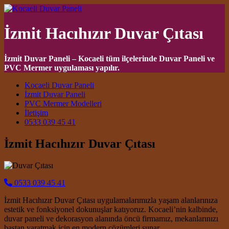
İzmit Hacıhızır Duvar Çıtası
İzmit Duvar Paneli – Kocaeli tüm ilçelerinde Duvar Paneli ve
PVC Mermer uygulaması yapılır.
Main Navigation
Kocaeli Duvar Paneli
İzmit Duvar Paneli
PVC Mermer Modelleri
İletişim
0533 039 45 41
İzmit Hacıhızır Duvar Çıtası
0533 039 45 41
İzmit Hacıhızır Duvar Çıtası uygulamalarımızla yaşam alanlarınıza
estetik ve fonksiyonel dokunuşlar katıyoruz. Kocaeli’nin kalbinde,
duvar paneli ve dekorasyon alanında öncü firmamız, mekanlarınızı
baştan yaratmak için en modern çözümleri sunar.