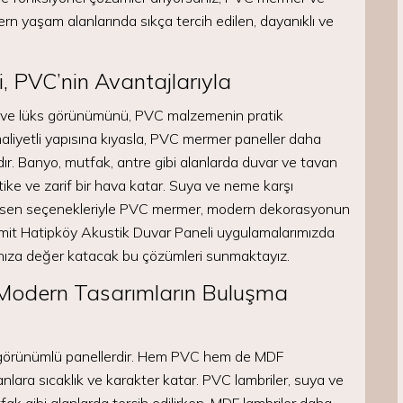
ern yaşam alanlarında sıkça tercih edilen, dayanıklı ve
, PVC’nin Avantajlarıyla
 ve lüks görünümünü, PVC malzemenin pratik
 maliyetli yapısına kıyasla, PVC mermer paneller daha
ıdır. Banyo, mutfak, antre gibi alanlarda duvar ve tavan
tike ve zarif bir hava katar. Suya ve neme karşı
iş desen seçenekleriyle PVC mermer, modern dekorasyonun
 İzmit Hatipköy Akustik Duvar Paneli uygulamalarımızda
rınıza değer katacak bu çözümleri sunmaktayız.
 Modern Tasarımların Buluşma
 görünümlü panellerdir. Hem PVC hem de MDF
nlara sıcaklık ve karakter katar. PVC lambriler, suya ve