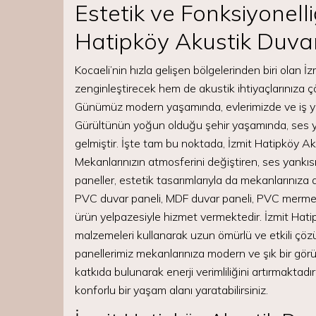
Estetik ve Fonksiyonell
Hatipköy Akustik Duvar
Kocaeli’nin hızla gelişen bölgelerinden biri olan 
zenginleştirecek hem de akustik ihtiyaçlarınıza 
Günümüz modern yaşamında, evlerimizde ve iş yerl
Gürültünün yoğun olduğu şehir yaşamında, ses yalıt
gelmiştir. İşte tam bu noktada, İzmit Hatipköy Ak
Mekanlarınızın atmosferini değiştiren, ses yankıs
paneller, estetik tasarımlarıyla da mekanlarınıza 
PVC duvar paneli, MDF duvar paneli, PVC mermer,
ürün yelpazesiyle hizmet vermektedir. İzmit Hati
malzemeleri kullanarak uzun ömürlü ve etkili çözüm
panellerimiz mekanlarınıza modern ve şık bir gör
katkıda bulunarak enerji verimliliğini artırmakta
konforlu bir yaşam alanı yaratabilirsiniz.