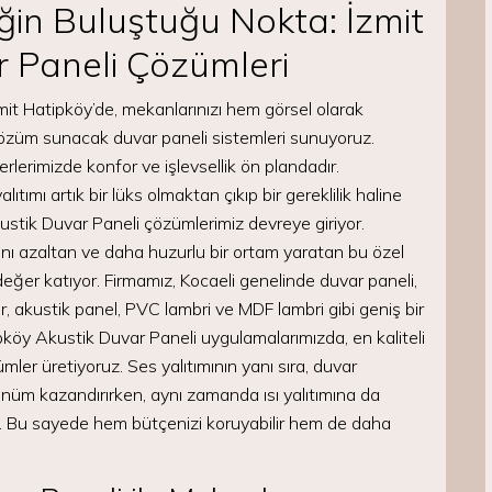
iğin Buluştuğu Nokta: İzmit
 Paneli Çözümleri
İzmit Hatipköy’de, mekanlarınızı hem görsel olarak
çözüm sunacak duvar paneli sistemleri sunuyoruz.
erimizde konfor ve işlevsellik ön plandadır.
ımı artık bir lüks olmaktan çıkıp bir gereklilik haline
ustik Duvar Paneli çözümlerimiz devreye giriyor.
ını azaltan ve daha huzurlu bir ortam yaratan bu özel
değer katıyor. Firmamız, Kocaeli genelinde duvar paneli,
 akustik panel, PVC lambri ve MDF lambri gibi geniş bir
pköy Akustik Duvar Paneli uygulamalarımızda, en kaliteli
ler üretiyoruz. Ses yalıtımının yanı sıra, duvar
ünüm kazandırırken, aynı zamanda ısı yalıtımına da
dır. Bu sayede hem bütçenizi koruyabilir hem de daha