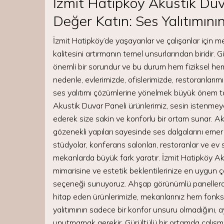
İzmit Hatipköy Akustik Duva
Değer Katın: Ses Yalıtımın
İzmit Hatipköy’de yaşayanlar ve çalışanlar için 
kalitesini artırmanın temel unsurlarından biridir. G
önemli bir sorundur ve bu durum hem fiziksel hem 
nedenle, evlerimizde, ofislerimizde, restoranlarım
ses yalıtımı çözümlerine yönelmek büyük önem ta
Akustik Duvar Paneli ürünlerimiz, sesin istenmey
ederek size sakin ve konforlu bir ortam sunar. Ak
gözenekli yapıları sayesinde ses dalgalarını emer 
stüdyolar, konferans salonları, restoranlar ve ev s
mekanlarda büyük fark yaratır. İzmit Hatipköy A
mimarisine ve estetik beklentilerinize en uygun 
seçeneği sunuyoruz. Ahşap görünümlü panellerde
hitap eden ürünlerimizle, mekanlarınız hem fonks
yalıtımının sadece bir konfor unsuru olmadığını, 
unutmamak gerekir. Gürültülü bir ortamda çalışm