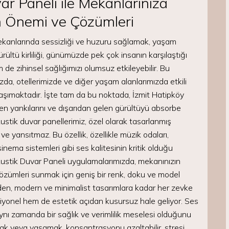
r Paneli ile Mekanlarınıza
ın Önemi ve Çözümleri
mekanlarında sessizliği ve huzuru sağlamak, yaşam
ürültü kirliliği, günümüzde pek çok insanın karşılaştığı
de zihinsel sağlığımızı olumsuz etkileyebilir. Bu
ızda, otellerimizde ve diğer yaşam alanlarımızda etkili
şımaktadır. İşte tam da bu noktada, İzmit Hatipköy
en yankılarını ve dışarıdan gelen gürültüyü absorbe
ustik duvar panellerimiz, özel olarak tasarlanmış
ve yansıtmaz. Bu özellik, özellikle müzik odaları,
inema sistemleri gibi ses kalitesinin kritik olduğu
kustik Duvar Paneli uygulamalarımızda, mekanınızın
çözümleri sunmak için geniş bir renk, doku ve model
n, modern ve minimalist tasarımlara kadar her zevke
iyonel hem de estetik açıdan kusursuz hale geliyor. Ses
aynı zamanda bir sağlık ve verimlilik meselesi olduğunu
ak veya yaşamak, konsantrasyonu azaltabilir, stresi