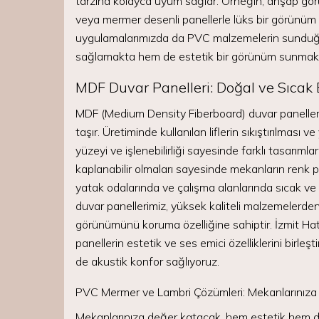
tarzına kolayca uyum sağlar. Örneğin, ahşap gör
veya mermer desenli panellerle lüks bir görünüm e
uygulamalarımızda da PVC malzemelerin sunduğu 
sağlamakta hem de estetik bir görünüm sunmakt
MDF Duvar Panelleri: Doğal ve Sıcak
MDF (Medium Density Fiberboard) duvar paneller
taşır. Üretiminde kullanılan liflerin sıkıştırılması
yüzeyi ve işlenebilirliği sayesinde farklı tasarıml
kaplanabilir olmaları sayesinde mekanların renk pa
yatak odalarında ve çalışma alanlarında sıcak ve 
duvar panellerimiz, yüksek kaliteli malzemelerden
görünümünü koruma özelliğine sahiptir. İzmit H
panellerin estetik ve ses emici özelliklerini birle
de akustik konfor sağlıyoruz.
PVC Mermer ve Lambri Çözümleri: Mekanlarınıza L
Mekanlarınıza değer katacak, hem estetik hem d