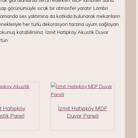
ak gibi alanlarda tercih edilirken, MDF lambriler daha
şap görünümüyle sıcak bir atmosfer yaratır. Lambri
 zamanda ses yalıtımına da katkıda bulunarak mekanların
 seçenekleriyle her türlü dekorasyon tarzına uyum sağlayan
dokunuş katabilirsiniz. İzmit Hatipköy Akustik Duvar
ütün
t Hatipköy
İzmit Hatipköy MDF
stik Panel
Duvar Paneli