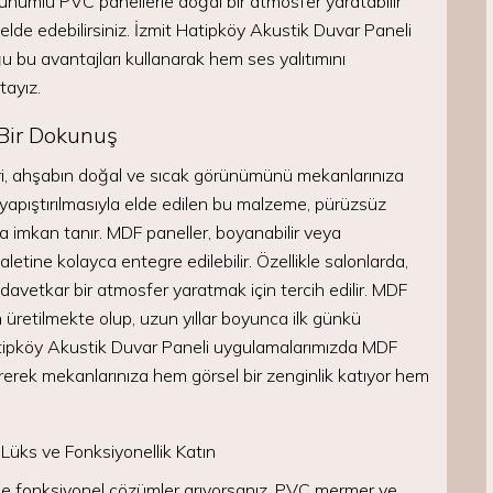
ünümlü PVC panellerle doğal bir atmosfer yaratabilir
lde edebilirsiniz. İzmit Hatipköy Akustik Duvar Paneli
bu avantajları kullanarak hem ses yalıtımını
ayız.
 Bir Dokunuş
i, ahşabın doğal ve sıcak görünümünü mekanlarınıza
 ve yapıştırılmasıyla elde edilen bu malzeme, pürüzsüz
ara imkan tanır. MDF paneller, boyanabilir veya
letine kolayca entegre edilebilir. Özellikle salonlarda,
davetkar bir atmosfer yaratmak için tercih edilir. MDF
 üretilmekte olup, uzun yıllar boyunca ilk günkü
atipköy Akustik Duvar Paneli uygulamalarımızda MDF
ştirerek mekanlarınıza hem görsel bir zenginlik katıyor hem
üks ve Fonksiyonellik Katın
e fonksiyonel çözümler arıyorsanız, PVC mermer ve