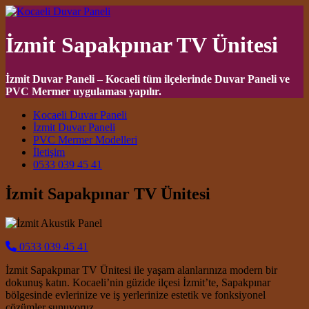
İzmit Sapakpınar TV Ünitesi
İzmit Duvar Paneli – Kocaeli tüm ilçelerinde Duvar Paneli ve
PVC Mermer uygulaması yapılır.
Main Navigation
Kocaeli Duvar Paneli
İzmit Duvar Paneli
PVC Mermer Modelleri
İletişim
0533 039 45 41
İzmit Sapakpınar TV Ünitesi
0533 039 45 41
İzmit Sapakpınar TV Ünitesi ile yaşam alanlarınıza modern bir
dokunuş katın. Kocaeli’nin güzide ilçesi İzmit’te, Sapakpınar
bölgesinde evlerinize ve iş yerlerinize estetik ve fonksiyonel
çözümler sunuyoruz.