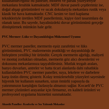
kullanabileceğiniz bu paneller, modern ve parlak yüzeyleriyle
mekanlara ferahlık katmaktadır. MDF duvar paneli çeşitlerimiz ise,
doğal ahşap görünümleri ve sıcak dokularıyla mekanlara rustik veya
klasik bir hava katmaktadır. CNC kesim ve özel kaplama
teknikleriyle üretilen MDF panellerimiz, kişiye özel tasarımlara da
olanak tanır. Bu sayede, hayalinizdeki duvar görünümünü gerçeğe
dönüştürmek mümkün hale gelir.
PVC Mermer: Lüks ve Dayanıklılığın Mükemmel Uyumu
PVC mermer paneller, mermerin eşsiz zarafetini ve lüks
görünümünü, PVC malzemenin pratikliği ve dayanıklılığı ile
birleştiren yenilikçi bir üründür. Gerçek mermerin ağırlığı, maliyeti
ve montaj zorlukları olmadan, mermerin göz alıcı desenlerini ve
dokusunu mekanlarınıza taşıyabilirsiniz. Mutfak tezgah araları,
banyo duvarları, antreler ve hatta ticari alanlarda dahi rahatlıkla
kullanılabilen PVC mermer paneller, suya, lekelere ve darbelere
karşı üstün direnç gösterir. Kolay temizlenebilir yüzeyleri sayesinde
hijyenik bir kullanım sunarken, uzun ömürlü yapısıyla da
yatırımınızın karşılığını fazlasıyla almanızı sağlar. Kocaeli’de PVC
mermer çözümleri arayanlar için firmamız, en kaliteli ürünleri ve
profesyonel uygulama hizmetini sunmaktadır.
Akustik Paneller: Konforlu ve Ses Yalıtımlı Mekanlar