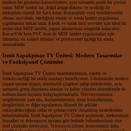
modern bir görünüm kazandırırken, aynı zamanda pratik bir çözüm
sunar. MDF lambri ise, doğal ahşap dokusu ve sıcaklığı ile
mekanlara otantik bir hava katar. Boyanabilir veya verniklenebilir
olması sayesinde, istediğiniz renkte ve tonda lambri uygulaması
yapılmasına imkan tanır. Klasik ve rustik tarzı sevenler için ideal bir
seçim olan MDF lambri, yaşam alanlarınıza zenginlik katacaktır.
Kocaeli’de hem PVC hem de MDF lambri uygulamaları için
firmamız, en kaliteli ürünleri ve profesyonel işçiliği bir arada
sunmaktadır.
İzmit Sapakpınar TV Ünitesi: Modern Tasarımlar
ve Fonksiyonel Çözümler
İzmit Sapakpınar TV Ünitesi tasarımlarımızda, estetik ve
fonksiyonelliği bir arada sunmayı hedefliyoruz. Günümüzün modern
yaşam tarzına uygun, minimalist çizgilere sahip ünitelerimiz, aynı
zamanda geniş depolama alanları ve kablo yönetim sistemleriyle de
kullanıcıların hayatını kolaylaştırmaktadır. Televizyonunuzu
sergilemenin yanı sıra, kumandalarınızı, oyun konsollarınızı,
dergilerinizi ve diğer eşyalarınızı düzenli bir şekilde
saklayabileceğiniz raflar ve çekmecelerle donatılmış modellerimiz
bulunmaktadır. İzmit Sapakpınar TV Ünitesi seçiminde, mekanınızın
boyutları ve dekorasyon tarzınız göz önünde bulundurularak size
özel çözümler üretiyoruz. Televizyon izleme deneyiminizi daha