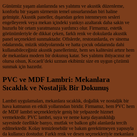
Günümüz yaşam alanlarında ses yalıtımı ve akustik düzenleme,
konforlu bir yaşam sürmenin temel unsurlarından biri haline
gelmiştir. Akustik paneller, dışarıdan gelen istenmeyen sesleri
engelleyerek veya mekan içindeki yankıyı azaltarak daha sakin ve
huzurlu bir ortam yaratmanıza yardımcı olur. Firmamız, estetik
görünümleriyle de dikkat çeken, farklı renk ve dokularda akustik
panel seçenekleri sunmaktadır. Ofislerde, restoranlarda, ev sinema
odalarında, müzik stüdyolarında ve hatta çocuk odalarında dahi
kullanabileceğiniz akustik panellerimiz, hem ses kalitesini artırır hem
de mekanlara modern bir dokunuş katar. Ses yalıtımı ihtiyacınız ne
olursa olsun, Kocaeli’deki uzman ekibimiz size en uygun çözümü
sunmak için hazırdır.
PVC ve MDF Lambri: Mekanlara
Sıcaklık ve Nostaljik Bir Dokunuş
Lambri uygulamaları, mekanlara sıcaklık, doğallık ve nostaljik bir
hava katmanın en etkili yollarından biridir. Firmamız, hem PVC hem
de MDF lambri seçenekleriyle geniş bir yelpazede hizmet
vermektedir. PVC lambri, suya ve neme karşı dayanıklılığı
sayesinde özellikle banyo, mutfak ve balkon gibi alanlarda tercih
edilmektedir. Kolay temizlenebilir ve bakım gerektirmeyen yapısıyla
da kullanıcı dostudur. Farklı renk ve desen seçenekleriyle mekanlara