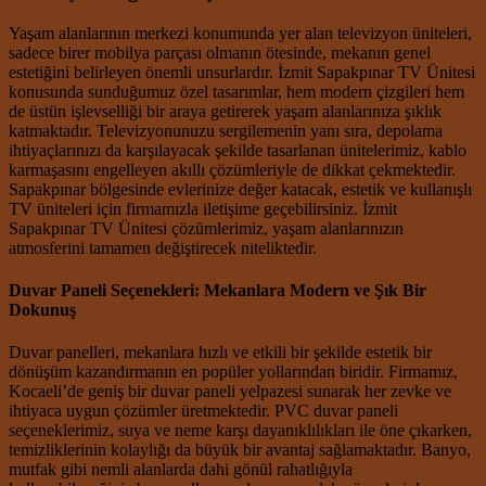
Yaşam alanlarının merkezi konumunda yer alan televizyon üniteleri,
sadece birer mobilya parçası olmanın ötesinde, mekanın genel
estetiğini belirleyen önemli unsurlardır. İzmit Sapakpınar TV Ünitesi
konusunda sunduğumuz özel tasarımlar, hem modern çizgileri hem
de üstün işlevselliği bir araya getirerek yaşam alanlarınıza şıklık
katmaktadır. Televizyonunuzu sergilemenin yanı sıra, depolama
ihtiyaçlarınızı da karşılayacak şekilde tasarlanan ünitelerimiz, kablo
karmaşasını engelleyen akıllı çözümleriyle de dikkat çekmektedir.
Sapakpınar bölgesinde evlerinize değer katacak, estetik ve kullanışlı
TV üniteleri için firmamızla iletişime geçebilirsiniz. İzmit
Sapakpınar TV Ünitesi çözümlerimiz, yaşam alanlarınızın
atmosferini tamamen değiştirecek niteliktedir.
Duvar Paneli Seçenekleri: Mekanlara Modern ve Şık Bir
Dokunuş
Duvar panelleri, mekanlara hızlı ve etkili bir şekilde estetik bir
dönüşüm kazandırmanın en popüler yollarından biridir. Firmamız,
Kocaeli’de geniş bir duvar paneli yelpazesi sunarak her zevke ve
ihtiyaca uygun çözümler üretmektedir. PVC duvar paneli
seçeneklerimiz, suya ve neme karşı dayanıklılıkları ile öne çıkarken,
temizliklerinin kolaylığı da büyük bir avantaj sağlamaktadır. Banyo,
mutfak gibi nemli alanlarda dahi gönül rahatlığıyla