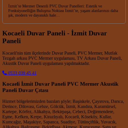
İzmit’te Mermer Desenli PVC Duvar Panelleri: Estetik ve
Fonksiyonelliğin Buluşma Noktası İzmit’te, yaşam alanlarınızı daha
şık, modern ve dayanıklı hale…
Kocaeli Duvar Paneli - İzmit Duvar
Paneli
Kocaeli'nin tüm ilçelerinde Duvar Paneli, PVC Mermer, Mutfak
Tezgah arkası PVC Mermer uygulaması, TV Arkası Duvar Paneli,
Akustik Duvar Paneli uygulaması yapılmaktadır.
0533 039 45 41
Kocaeli İzmit Duvar Paneli PVC Mermer Akustik
Paneli Duvar Çıtası
Hizmet bölgelerimizden bazıları şöyle; Başiskele, Çayırova, Darıca,
Derince, Dilovası, Gebze, Gölcük, İzmit, Kandıra, Karamürsel,
Kartepe, Körfez, Alikahya, Bekirpaşa, Cebeci, Değirmendere,
Eşme, Kefken, Kerpe, Kirazlıyalı, Kocaeli, Köseköy, Kullar,
Kumcağız, Maşukiye, Sapanca, Suadiye, Tütünçiftlik, Yuvacık,
Alikahya, Bağçeşme, BekirPaşa, Akmeşe, Kuruçeşme. Satış ve