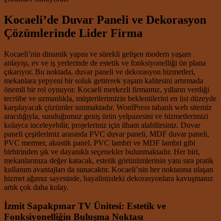
Kocaeli’de Duvar Paneli ve Dekorasyon
Çözümlerinde Lider Firma
Kocaeli’nin dinamik yapısı ve sürekli gelişen modern yaşam
anlayışı, ev ve iş yerlerinde de estetik ve fonksiyonelliği ön plana
çıkarıyor. Bu noktada, duvar paneli ve dekorasyon hizmetleri,
mekanlara yepyeni bir soluk getirerek yaşam kalitesini artırmada
önemli bir rol oynuyor. Kocaeli merkezli firmamız, yılların verdiği
tecrübe ve uzmanlıkla, müşterilerimizin beklentilerini en üst düzeyde
karşılayacak çözümler sunmaktadır. WordPress tabanlı web sitemiz
aracılığıyla, sunduğumuz geniş ürün yelpazesini ve hizmetlerimizi
kolayca inceleyebilir, projeleriniz için ilham alabilirsiniz. Duvar
paneli çeşitlerimiz arasında PVC duvar paneli, MDF duvar paneli,
PVC mermer, akustik panel, PVC lambri ve MDF lambri gibi
birbirinden şık ve dayanıklı seçenekler bulunmaktadır. Her biri,
mekanlarınıza değer katacak, estetik görünümlerinin yanı sıra pratik
kullanım avantajları da sunacaktır. Kocaeli’nin her noktasına ulaşan
hizmet ağımız sayesinde, hayalinizdeki dekorasyonlara kavuşmanız
artık çok daha kolay.
İzmit Sapakpınar TV Ünitesi: Estetik ve
Fonksiyonelliğin Buluşma Noktası