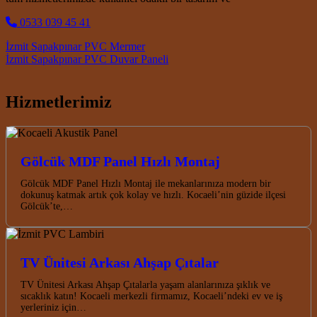
0533 039 45 41
Post navigation
İzmit Sapakpınar PVC Mermer
İzmit Sapakpınar PVC Duvar Paneli
Hizmetlerimiz
Gölcük MDF Panel Hızlı Montaj
Gölcük MDF Panel Hızlı Montaj ile mekanlarınıza modern bir
dokunuş katmak artık çok kolay ve hızlı. Kocaeli’nin güzide ilçesi
Gölcük’te,…
TV Ünitesi Arkası Ahşap Çıtalar
TV Ünitesi Arkası Ahşap Çıtalarla yaşam alanlarınıza şıklık ve
sıcaklık katın! Kocaeli merkezli firmamız, Kocaeli’ndeki ev ve iş
yerleriniz için…