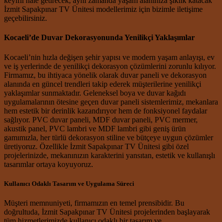
keyifli hale getirecek, aynı zamanda yaşam alanınıza şıklık katacak
İzmit Sapakpınar TV Ünitesi modellerimiz için bizimle iletişime
geçebilirsiniz.
Kocaeli’de Duvar Dekorasyonunda Yenilikçi Yaklaşımlar
Kocaeli’nin hızla değişen şehir yapısı ve modern yaşam anlayışı, ev
ve iş yerlerinde de yenilikçi dekorasyon çözümlerini zorunlu kılıyor.
Firmamız, bu ihtiyaca yönelik olarak duvar paneli ve dekorasyon
alanında en güncel trendleri takip ederek müşterilerine yenilikçi
yaklaşımlar sunmaktadır. Geleneksel boya ve duvar kağıdı
uygulamalarının ötesine geçen duvar paneli sistemlerimiz, mekanlara
hem estetik bir derinlik kazandırıyor hem de fonksiyonel faydalar
sağlıyor. PVC duvar paneli, MDF duvar paneli, PVC mermer,
akustik panel, PVC lambri ve MDF lambri gibi geniş ürün
gamımızla, her türlü dekorasyon stiline ve bütçeye uygun çözümler
üretiyoruz. Özellikle İzmit Sapakpınar TV Ünitesi gibi özel
projelerinizde, mekanınızın karakterini yansıtan, estetik ve kullanışlı
tasarımlar ortaya koyuyoruz.
Kullanıcı Odaklı Tasarım ve Uygulama Süreci
Müşteri memnuniyeti, firmamızın en temel prensibidir. Bu
doğrultuda, İzmit Sapakpınar TV Ünitesi projelerinden başlayarak
tüm hizmetlerimizde kullanıcı odaklı bir tasarım ve