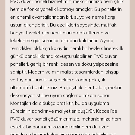
PVC duvar paneli hizmetimiz, mekanlarınıza hem şıklık
hem de fonksiyonellik katmayı amaçlar. Bu panellerin
en önemli avantajlarından biri, suya ve neme karşı
üstün dirençleridir. Bu özellikleri sayesinde, mutfak,
banyo, tuvalet gibi nemli alanlarda küflenme ve
lekelenme gibi sorunları ortadan kaldırırlar. Ayrıca,
temizlikleri oldukça kolaydır; nemli bir bezle silinerek ilk
günkü parlaklıklarına kavuşturulabilirler. PVC duvar
panelleri, geniş bir renk, desen ve doku yelpazesine
sahiptir. Modern ve minimalist tasarımlardan, ahşap
ve taş görünümlü seçeneklere kadar pek çok
alternatifi bulabilirsiniz. Bu çeşitlilik, her türlü iç mekan
dekorasyon stiline uyum sağlama imkanı sunar.
Montajları da oldukça pratiktir, bu da uygulama
sürecini hızlandırır ve maliyetleri düşürür. Kocaeli’de
PVC duvar paneli çözümlerimizle, mekanlarınıza hem
estetik bir görünüm kazandırabilir hem de uzun
ömürlü ve bakımı kolay bir çözüm elde edebilirsiniz.