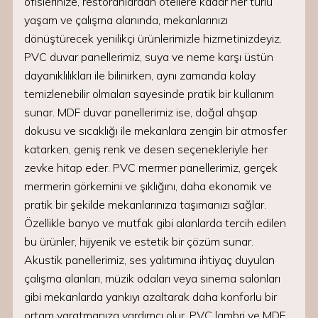
ofislerinize, restoranlardan otellere kadar her türlü
yaşam ve çalışma alanında, mekanlarınızı
dönüştürecek yenilikçi ürünlerimizle hizmetinizdeyiz.
PVC duvar panellerimiz, suya ve neme karşı üstün
dayanıklılıkları ile bilinirken, aynı zamanda kolay
temizlenebilir olmaları sayesinde pratik bir kullanım
sunar. MDF duvar panellerimiz ise, doğal ahşap
dokusu ve sıcaklığı ile mekanlara zengin bir atmosfer
katarken, geniş renk ve desen seçenekleriyle her
zevke hitap eder. PVC mermer panellerimiz, gerçek
mermerin görkemini ve şıklığını, daha ekonomik ve
pratik bir şekilde mekanlarınıza taşımanızı sağlar.
Özellikle banyo ve mutfak gibi alanlarda tercih edilen
bu ürünler, hijyenik ve estetik bir çözüm sunar.
Akustik panellerimiz, ses yalıtımına ihtiyaç duyulan
çalışma alanları, müzik odaları veya sinema salonları
gibi mekanlarda yankıyı azaltarak daha konforlu bir
ortam yaratmanıza yardımcı olur. PVC lambri ve MDF