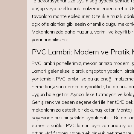
ile dekorasyonunuza uyum sağlayacak şekilde tasar
ahşap veya özel köpük malzemelerden üretilir. U
tavanlara monte edilebilirler. Özellikle müzik odal
açık ofis alanları gibi sesin önemli olduğu mekanl
Mekanlarınızda daha huzurlu, verimli ve keyifli b
yararlanabilirsiniz.
PVC Lambri: Modern ve Pratik M
PVC lambri panellerimiz, mekanlarınıza modern, şı
Lambri, geleneksel olarak ahşaptan yapılan, birb
yöntemidir. PVC lambri ise bu geleneği, malzemeni
neme karşı son derece dayanıklıdır, bu da onu ba
uygun hale getirir. Ayrıca, leke tutmayan ve kolay 
Geniş renk ve desen seçenekleri ile her türlü d
mekanlarınıza estetik bir dokunuş katar. Montajı o
sayesinde hızlı bir şekilde uygulanabilir. Bu da 
etmenizi sağlar. PVC lambri, aynı zamanda iyi bir
artırır. Hafif yapısı, yapıya ek bir yük getirmez v