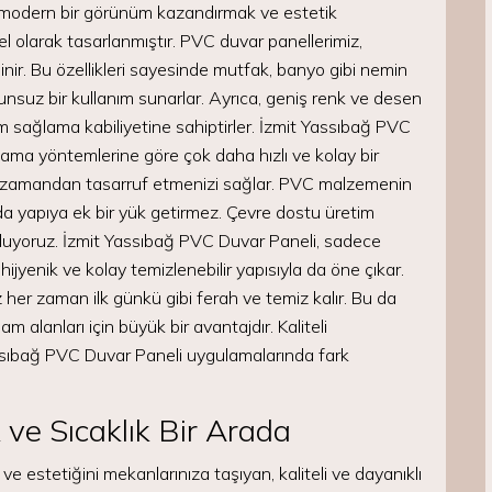
 modern bir görünüm kazandırmak ve estetik
el olarak tasarlanmıştır. PVC duvar panellerimiz,
bilinir. Bu özellikleri sayesinde mutfak, banyo gibi nemin
suz bir kullanım sunarlar. Ayrıca, geniş renk ve desen
m sağlama kabiliyetine sahiptirler. İzmit Yassıbağ PVC
ama yöntemlerine göre çok daha hızlı ve kolay bir
de zamandan tasarruf etmenizi sağlar. PVC malzemenin
nda yapıya ek bir yük getirmez. Çevre dostu üretim
luyoruz. İzmit Yassıbağ PVC Duvar Paneli, sadece
jyenik ve kolay temizlenebilir yapısıyla da öne çıkar.
her zaman ilk günkü gibi ferah ve temiz kalır. Bu da
m alanları için büyük bir avantajdır. Kaliteli
ssıbağ PVC Duvar Paneli uygulamalarında fark
ve Sıcaklık Bir Arada
ve estetiğini mekanlarınıza taşıyan, kaliteli ve dayanıklı