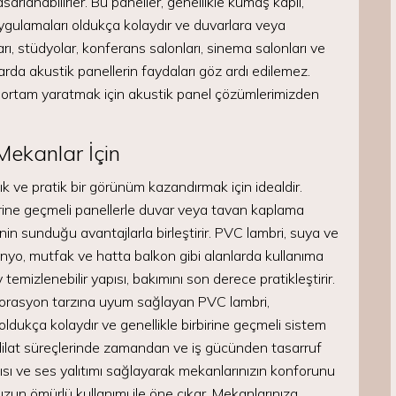
lanabilirler. Bu paneller, genellikle kumaş kaplı,
ygulamaları oldukça kolaydır ve duvarlara veya
arı, stüdyolar, konferans salonları, sinema salonları ve
arda akustik panellerin faydaları göz ardı edilemez.
ir ortam yaratmak için akustik panel çözümlerimizden
ekanlar İçin
k ve pratik bir görünüm kazandırmak için idealdir.
irine geçmeli panellerle duvar veya tavan kaplama
n sunduğu avantajlarla birleştirir. PVC lambri, suya ve
nyo, mutfak ve hatta balkon gibi alanlarda kullanıma
temizlenebilir yapısı, bakımını son derece pratikleştirir.
ekorasyon tarzına uyum sağlayan PVC lambri,
ldukça kolaydır ve genellikle birbirine geçmeli sistem
tadilat süreçlerinde zamandan ve iş gücünden tasarruf
 ısı ve ses yalıtımı sağlayarak mekanlarınızın konforunu
e uzun ömürlü kullanımı ile öne çıkar. Mekanlarınıza