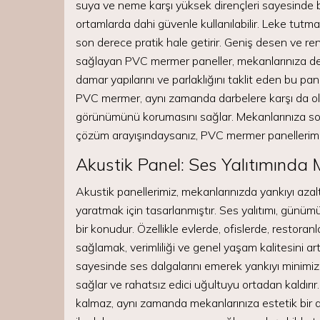
suya ve neme karşı yüksek dirençleri sayesinde b
ortamlarda dahi güvenle kullanılabilir. Leke tutmay
son derece pratik hale getirir. Geniş desen ve re
sağlayan PVC mermer paneller, mekanlarınıza der
damar yapılarını ve parlaklığını taklit eden bu pa
PVC mermer, aynı zamanda darbelere karşı da oldu
görünümünü korumasını sağlar. Mekanlarınıza sof
çözüm arayışındaysanız, PVC mermer panellerimiz s
Akustik Panel: Ses Yalıtımınd
Akustik panellerimiz, mekanlarınızda yankıyı azal
yaratmak için tasarlanmıştır. Ses yalıtımı, gün
bir konudur. Özellikle evlerde, ofislerde, restora
sağlamak, verimliliği ve genel yaşam kalitesini artı
sayesinde ses dalgalarını emerek yankıyı minimi
sağlar ve rahatsız edici uğultuyu ortadan kaldırır
kalmaz, aynı zamanda mekanlarınıza estetik bir de