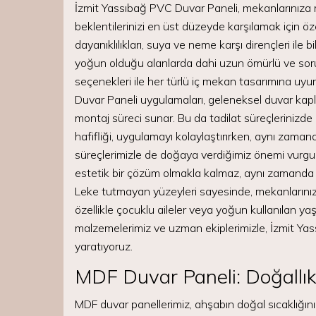
İzmit Yassıbağ PVC Duvar Paneli, mekanlarınıza
beklentilerinizi en üst düzeyde karşılamak için öz
dayanıklılıkları, suya ve neme karşı dirençleri ile 
yoğun olduğu alanlarda dahi uzun ömürlü ve sorun
seçenekleri ile her türlü iç mekan tasarımına uyu
Duvar Paneli uygulamaları, geleneksel duvar kapl
montaj süreci sunar. Bu da tadilat süreçleriniz
hafifliği, uygulamayı kolaylaştırırken, aynı zama
süreçlerimizle de doğaya verdiğimiz önemi vurgu
estetik bir çözüm olmakla kalmaz, aynı zamanda hi
Leke tutmayan yüzeyleri sayesinde, mekanlarınız 
özellikle çocuklu aileler veya yoğun kullanılan yaşa
malzemelerimiz ve uzman ekiplerimizle, İzmit Ya
yaratıyoruz.
MDF Duvar Paneli: Doğallık 
MDF duvar panellerimiz, ahşabın doğal sıcaklığını 