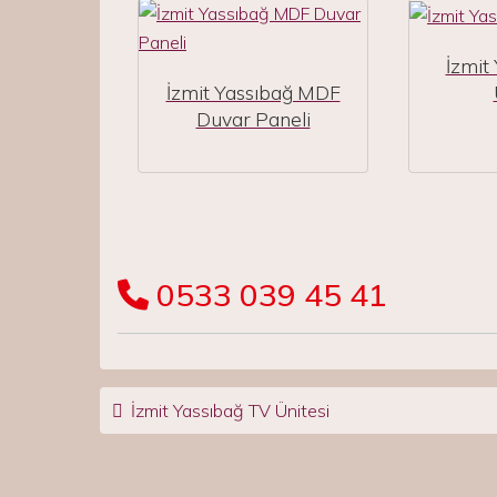
İzmit
İzmit Yassıbağ MDF
Duvar Paneli
0533 039 45 41
Post navigation
İzmit Yassıbağ TV Ünitesi