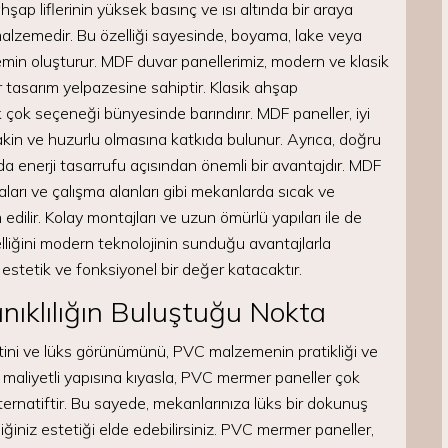
ap liflerinin yüksek basınç ve ısı altında bir araya
malzemedir. Bu özelliği sayesinde, boyama, lake veya
r zemin oluşturur. MDF duvar panellerimiz, modern ve klasik
 tasarım yelpazesine sahiptir. Klasik ahşap
 çok seçeneği bünyesinde barındırır. MDF paneller, iyi
akin ve huzurlu olmasına katkıda bulunur. Ayrıca, doğru
 da enerji tasarrufu açısından önemli bir avantajdır. MDF
aları ve çalışma alanları gibi mekanlarda sıcak ve
 edilir. Kolay montajları ve uzun ömürlü yapıları ile de
lliğini modern teknolojinin sunduğu avantajlarla
 estetik ve fonksiyonel bir değer katacaktır.
ıklılığın Buluştuğu Nokta
ini ve lüks görünümünü, PVC malzemenin pratikliği ve
 ve maliyetli yapısına kıyasla, PVC mermer paneller çok
ternatiftir. Bu sayede, mekanlarınıza lüks bir dokunuş
ğiniz estetiği elde edebilirsiniz. PVC mermer paneller,