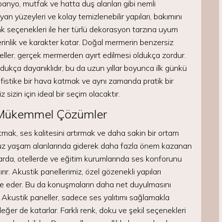
anyo, mutfak ve hatta duş alanları gibi nemli
an yüzeyleri ve kolay temizlenebilir yapıları, bakımını
nk seçenekleri ile her türlü dekorasyon tarzına uyum
inlik ve karakter katar. Doğal mermerin benzersiz
neller, gerçek mermerden ayırt edilmesi oldukça zordur.
kça dayanıklıdır, bu da uzun yıllar boyunca ilk günkü
istike bir hava katmak ve aynı zamanda pratik bir
izin için ideal bir seçim olacaktır.
a Mükemmel Çözümler
tmak, ses kalitesini artırmak ve daha sakin bir ortam
ümüz yaşam alanlarında giderek daha fazla önem kazanan
nlarda, otellerde ve eğitim kurumlarında ses konforunu
rır. Akustik panellerimiz, özel gözenekli yapıları
ze eder. Bu da konuşmaların daha net duyulmasını
. Akustik paneller, sadece ses yalıtımı sağlamakla
ğer de katarlar. Farklı renk, doku ve şekil seçenekleri