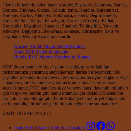
Hizmet bölgelerimizden bazıları şöyle; Başiskele, Çayırova, Darıca,
Derince, Dilovası, Gebze, Gölcük, İzmit, Kandıra, Karamürsel,
Kartepe, Körfez, Alikahya, Bekirpaşa, Cebeci, Değirmendere,
Eşme, Kefken, Kerpe, Kirazlıyalı, Kocaeli, Köseköy, Kullar,
Kumcağız, Maşukiye, Sapanca, Suadiye, Tütünçiftlik, Yuvacık,
Alikahya, Bağçeşme, BekirPaşa, Akmeşe, Kuruçeşme. Satış ve
Uygulama Montaj Hizmetimiz vardır.
Kocaeli Akrilik Duvar Paneli Randevu
Eşme MDF Panel Randevulu
Hereke PVC Mermer Randevulu Montaj
MDF duvar panellerimiz, ahşabın sıcaklığını ve doğallığını
mekanlarınıza yansıtmak isteyenler için harika bir seçenektir. Bu
çeşitlilik, mekanlarınızın mevcut dekorasyonuna uyum sağlama veya
tamamen yeni bir atmosfer yaratma konusunda sizlere sınırsız
seçenek sunar. PVC paneller, suya ve neme karşı dayanıklı oldukları
için banyo ve mutfak gibi nemli ortamlar için idealdir. Kocaeli'nin
her noktasında olduğu gibi, İzmit Alikahya Cumhuriyet bölgesinde
de bu yenilikçi ürünü müşterilerimizin beğenisine sunmaktayız.
İZMİT DUVAR PANELİ
İzmit Web Tasarım
İzmit Su Tesisatçısı