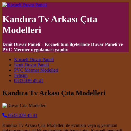
Kandıra Tv Arkası Çıta
Modelleri
İzmit Duvar Paneli – Kocaeli tüm ilçelerinde Duvar Paneli ve
PVC Mermer uygulaması yapılır.
Main Navigation
Kocaeli Duvar Paneli
İzmit Duvar Paneli
PVC Mermer Modelleri
İletişim
0533 039 45 41
Kandıra Tv Arkası Çıta Modelleri
0533 039 45 41
Kandıra Tv Arkası Çıta Modelleri ile evinizin veya iş yerinizin
dekorasyonuna şıklık ve modern bir hava katın. Kocaeli merkezli