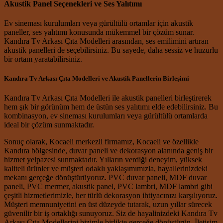
Akustik Panel Seçenekleri ve Ses Yalıtımı
Ev sineması kurulumları veya gürültülü ortamlar için akustik
paneller, ses yalıtımı konusunda mükemmel bir çözüm sunar.
Kandıra Tv Arkası Çıta Modelleri arasından, ses emilimini artıran
akustik panelleri de seçebilirsiniz. Bu sayede, daha sessiz ve huzurlu
bir ortam yaratabilirsiniz.
Kandıra Tv Arkası Çıta Modelleri ve Akustik Panellerin Birleşimi
Kandıra Tv Arkası Çıta Modelleri ile akustik panelleri birleştirerek
hem şık bir görünüm hem de üstün ses yalıtımı elde edebilirsiniz. Bu
kombinasyon, ev sineması kurulumları veya gürültülü ortamlarda
ideal bir çözüm sunmaktadır.
Sonuç olarak, Kocaeli merkezli firmamız, Kocaeli ve özellikle
Kandıra bölgesinde, duvar paneli ve dekorasyon alanında geniş bir
hizmet yelpazesi sunmaktadır. Yılların verdiği deneyim, yüksek
kaliteli ürünler ve müşteri odaklı yaklaşımımızla, hayallerinizdeki
mekanı gerçeğe dönüştürüyoruz. PVC duvar paneli, MDF duvar
paneli, PVC mermer, akustik panel, PVC lambri, MDF lambri gibi
çeşitli hizmetlerimizle, her türlü dekorasyon ihtiyacınızı karşılıyoruz.
Müşteri memnuniyetini en üst düzeyde tutarak, uzun yıllar sürecek
güvenilir bir iş ortaklığı sunuyoruz. Siz de hayalinizdeki Kandıra Tv
Arkası Çıta Modellerini bizimle birlikte gerçeğe dönüştürün. İletişim