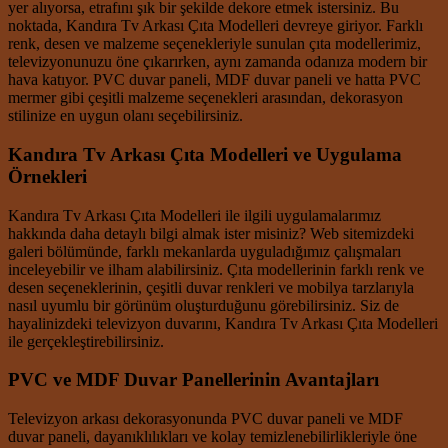
yer alıyorsa, etrafını şık bir şekilde dekore etmek istersiniz. Bu
noktada, Kandıra Tv Arkası Çıta Modelleri devreye giriyor. Farklı
renk, desen ve malzeme seçenekleriyle sunulan çıta modellerimiz,
televizyonunuzu öne çıkarırken, aynı zamanda odanıza modern bir
hava katıyor. PVC duvar paneli, MDF duvar paneli ve hatta PVC
mermer gibi çeşitli malzeme seçenekleri arasından, dekorasyon
stilinize en uygun olanı seçebilirsiniz.
Kandıra Tv Arkası Çıta Modelleri ve Uygulama
Örnekleri
Kandıra Tv Arkası Çıta Modelleri ile ilgili uygulamalarımız
hakkında daha detaylı bilgi almak ister misiniz? Web sitemizdeki
galeri bölümünde, farklı mekanlarda uyguladığımız çalışmaları
inceleyebilir ve ilham alabilirsiniz. Çıta modellerinin farklı renk ve
desen seçeneklerinin, çeşitli duvar renkleri ve mobilya tarzlarıyla
nasıl uyumlu bir görünüm oluşturduğunu görebilirsiniz. Siz de
hayalinizdeki televizyon duvarını, Kandıra Tv Arkası Çıta Modelleri
ile gerçekleştirebilirsiniz.
PVC ve MDF Duvar Panellerinin Avantajları
Televizyon arkası dekorasyonunda PVC duvar paneli ve MDF
duvar paneli, dayanıklılıkları ve kolay temizlenebilirlikleriyle öne