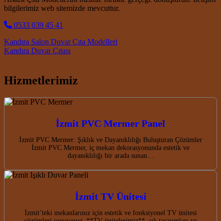
bilgilerimiz web sitemizde mevcuttur.
0533 039 45 41
Post navigation
Kandıra Salon Duvar Çıta Modelleri
Kandıra Duvar Çıtası
Hizmetlerimiz
İzmit PVC Mermer Panel
İzmit PVC Mermer: Şıklık ve Dayanıklılığı Buluşturan Çözümler
İzmit PVC Mermer, iç mekan dekorasyonunda estetik ve
dayanıklılığı bir arada sunan…
İzmit TV Ünitesi
İzmit’teki mekanlarınız için estetik ve fonksiyonel TV ünitesi
çözümleri sunuyoruz. **TV ünitelerimiz**, şık tasarımları ve