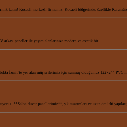
rnlik katın! Kocaeli merkezli firmamız, Kocaeli bölgesinde, özellikle Karamür
 arkası paneller ile yaşam alanlarınıza modern ve estetik bir…
 Nokta İzmit’te yer alan müşterilerimiz için sunmuş olduğumuz 122×244 PVC
sunuyoruz. **Salon duvar panellerimiz**, şık tasarımları ve uzun ömürlü yapıla