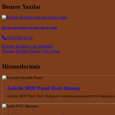
Benzer Yazılar
Kartepe Koridor için ince duvar çıtası
0533 039 45 41
Post navigation
Kartepe Koridor Çıta Modelleri
Kartepe Koridor Duvar Çıta Uygua
Hizmetlerimiz
Gölcük MDF Panel Hızlı Montaj
Gölcük MDF Panel Hızlı Montaj ile mekanlarınıza modern bir dokunuş kat