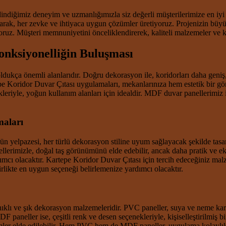
dindiğimiz deneyim ve uzmanlığımızla siz değerli müşterilerimize en iy
rak, her zevke ve ihtiyaca uygun çözümler üretiyoruz. Projenizin büyü
iyoruz. Müşteri memnuniyetini önceliklendirerek, kaliteli malzemeler ve 
onksiyonelliğin Buluşması
oldukça önemli alanlarıdır. Doğru dekorasyon ile, koridorları daha geniş,
tepe Koridor Duvar Çıtası uygulamaları, mekanlarınıza hem estetik bir
leriyle, yoğun kullanım alanları için idealdir. MDF duvar panellerimiz i
maları
yelpazesi, her türlü dekorasyon stiline uyum sağlayacak şekilde tasarla
rimizle, doğal taş görünümünü elde edebilir, ancak daha pratik ve ekon
dımcı olacaktır. Kartepe Koridor Duvar Çıtası için tercih edeceğiniz 
birlikte en uygun seçeneği belirlemenize yardımcı olacaktır.
nıklı ve şık dekorasyon malzemeleridir. PVC paneller, suya ve neme kar
DF paneller ise, çeşitli renk ve desen seçenekleriyle, kişiselleştirilmi
ümler elde edilebilir. Hem PVC hem de MDF paneller, uygulama kolaylıkl