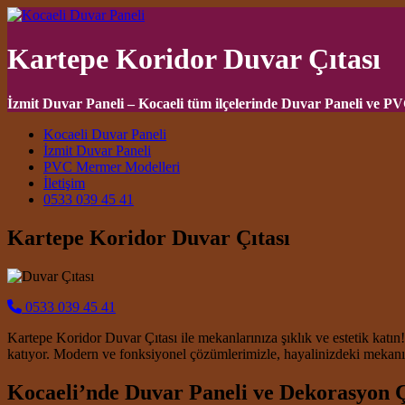
Kartepe Koridor Duvar Çıtası
İzmit Duvar Paneli – Kocaeli tüm ilçelerinde Duvar Paneli ve P
Main Navigation
Kocaeli Duvar Paneli
İzmit Duvar Paneli
PVC Mermer Modelleri
İletişim
0533 039 45 41
Kartepe Koridor Duvar Çıtası
0533 039 45 41
Kartepe Koridor Duvar Çıtası ile mekanlarınıza şıklık ve estetik katı
katıyor. Modern ve fonksiyonel çözümlerimizle, hayalinizdeki mekan
Kocaeli’nde Duvar Paneli ve Dekorasyon 