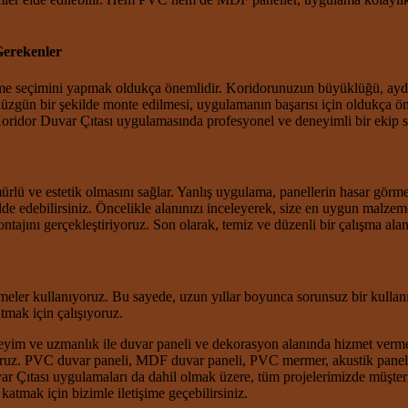
Gerekenler
eme seçimini yapmak oldukça önemlidir. Koridorunuzun büyüklüğü, ayd
 düzgün bir şekilde monte edilmesi, uygulamanın başarısı için oldukça
Koridor Duvar Çıtası uygulamasında profesyonel ve deneyimli bir ekip 
rlü ve estetik olmasını sağlar. Yanlış uygulama, panellerin hasar görm
lde edebilirsiniz. Öncelikle alanınızı inceleyerek, size en uygun malze
ontajını gerçekleştiriyoruz. Son olarak, temiz ve düzenli bir çalışma alan
meler kullanıyoruz. Bu sayede, uzun yıllar boyunca sorunsuz bir kulla
tmak için çalışıyoruz.
neyim ve uzmanlık ile duvar paneli ve dekorasyon alanında hizmet verme
yoruz. PVC duvar paneli, MDF duvar paneli, PVC mermer, akustik panel
Çıtası uygulamaları da dahil olmak üzere, tüm projelerimizde müşteriler
atmak için bizimle iletişime geçebilirsiniz.