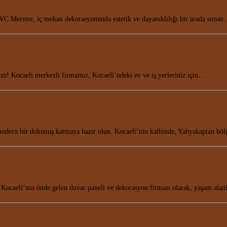
VC Mermer, iç mekan dekorasyonunda estetik ve dayanıklılığı bir arada suna
atın! Kocaeli merkezli firmamız, Kocaeli’ndeki ev ve iş yerleriniz için…
modern bir dokunuş katmaya hazır olun. Kocaeli’nin kalbinde, Yahyakaptan b
 Kocaeli’nin önde gelen duvar paneli ve dekorasyon firması olarak, yaşam alan