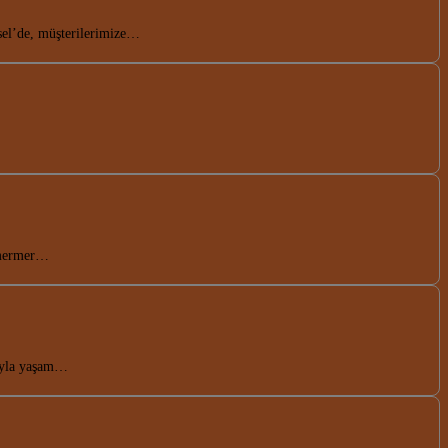
sel’de, müşterilerimize…
 mermer…
rıyla yaşam…