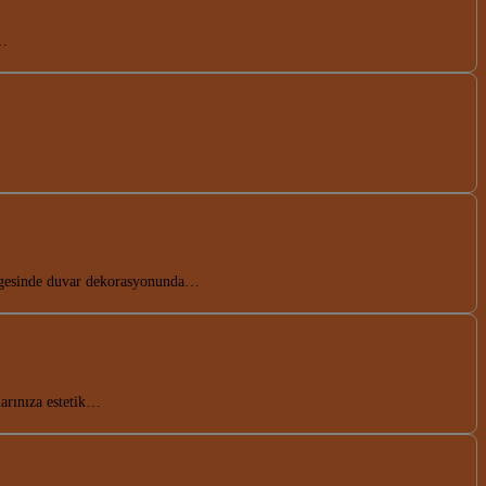
n…
ölgesinde duvar dekorasyonunda…
larınıza estetik…