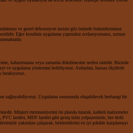
ınlatması ve genel dekorasyon tarzını göz önünde bulundurmanız
 önemlidir. Eğer kendiniz uygulama yapmakta zorlanıyorsanız, uzman
sunmaktadır.
esine, kabarmasına veya zamanla dökülmesine neden olabilir. Bizimle
meyi ve uygulama yöntemini belirliyoruz. Ardından, hassas ölçülerle
ı bırakıyoruz.
nım sağlayabiliyoruz. Uygulama sonrasında oluşabilecek herhangi bir
ktedir. Müşteri memnuniyetini ön planda tutarak, kaliteli malzemeler
, PVC lambri, MDF lambri gibi geniş ürün yelpazemizle, her türlü
imizle yakından çalışarak, beklentilerini en iyi şekilde karşılamayı