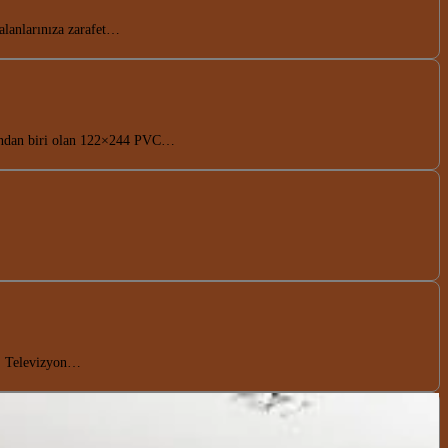
 alanlarınıza zarafet…
rından biri olan 122×244 PVC…
re. Televizyon…