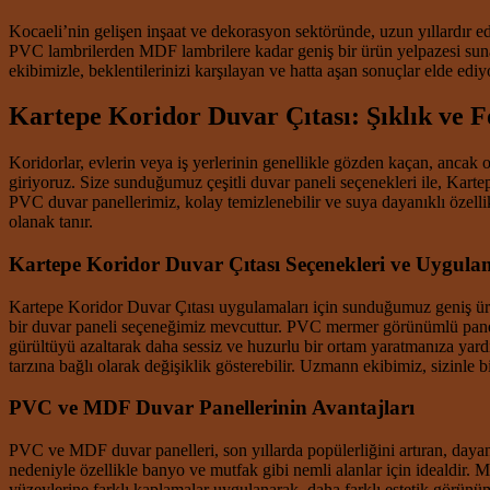
Kocaeli’nin gelişen inşaat ve dekorasyon sektöründe, uzun yıllardır e
PVC lambrilerden MDF lambrilere kadar geniş bir ürün yelpazesi suna
ekibimizle, beklentilerinizi karşılayan ve hatta aşan sonuçlar elde ed
Kartepe Koridor Duvar Çıtası: Şıklık ve F
Koridorlar, evlerin veya iş yerlerinin genellikle gözden kaçan, ancak 
giriyoruz. Size sunduğumuz çeşitli duvar paneli seçenekleri ile, Kar
PVC duvar panellerimiz, kolay temizlenebilir ve suya dayanıklı özellik
olanak tanır.
Kartepe Koridor Duvar Çıtası Seçenekleri ve Uygula
Kartepe Koridor Duvar Çıtası uygulamaları için sunduğumuz geniş ürün 
bir duvar paneli seçeneğimiz mevcuttur. PVC mermer görünümlü panelle
gürültüyü azaltarak daha sessiz ve huzurlu bir ortam yaratmanıza yar
tarzına bağlı olarak değişiklik gösterebilir. Uzmann ekibimiz, sizinle 
PVC ve MDF Duvar Panellerinin Avantajları
PVC ve MDF duvar panelleri, son yıllarda popülerliğini artıran, daya
nedeniyle özellikle banyo ve mutfak gibi nemli alanlar için idealdir. M
yüzeylerine farklı kaplamalar uygulanarak, daha farklı estetik görün