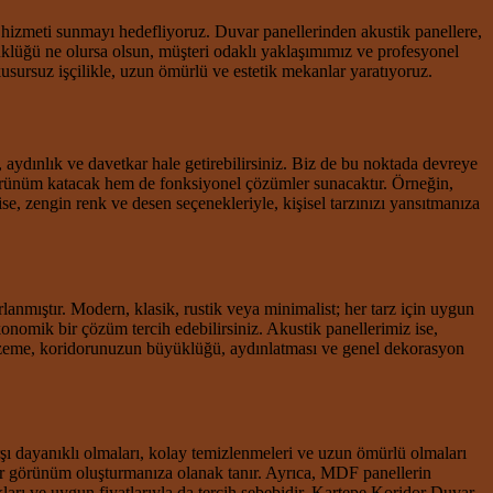
i hizmeti sunmayı hedefliyoruz. Duvar panellerinden akustik panellere,
klüğü ne olursa olsun, müşteri odaklı yaklaşımımız ve profesyonel
kusursuz işçilikle, uzun ömürlü ve estetik mekanlar yaratıyoruz.
 aydınlık ve davetkar hale getirebilirsiniz. Biz de bu noktada devreye
 görünüm katacak hem de fonksiyonel çözümler sunacaktır. Örneğin,
se, zengin renk ve desen seçenekleriyle, kişisel tarzınızı yansıtmanıza
nmıştır. Modern, klasik, rustik veya minimalist; her tarz için uygun
omik bir çözüm tercih edebilirsiniz. Akustik panellerimiz ise,
malzeme, koridorunuzun büyüklüğü, aydınlatması ve genel dekorasyon
şı dayanıklı olmaları, kolay temizlenmeleri ve uzun ömürlü olmaları
ş bir görünüm oluşturmanıza olanak tanır. Ayrıca, MDF panellerin
arı ve uygun fiyatlarıyla da tercih sebebidir. Kartepe Koridor Duvar