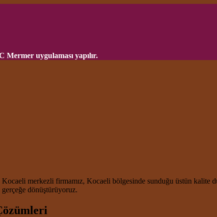
VC Mermer uygulaması yapılır.
n! Kocaeli merkezli firmamız, Kocaeli bölgesinde sunduğu üstün kalite d
ı gerçeğe dönüştürüyoruz.
Çözümleri