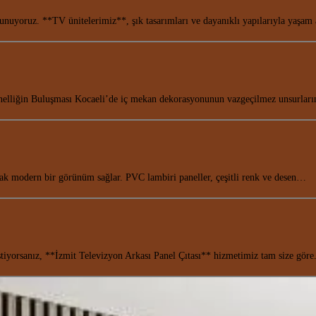
sunuyoruz. **TV ünitelerimiz**, şık tasarımları ve dayanıklı yapılarıyla yaşam
elliğin Buluşması Kocaeli’de iç mekan dekorasyonunun vazgeçilmez unsurla
rak modern bir görünüm sağlar. PVC lambiri paneller, çeşitli renk ve desen…
 istiyorsanız, **İzmit Televizyon Arkası Panel Çıtası** hizmetimiz tam size gö