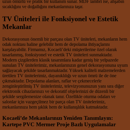
uzun ömürlü ve pratik bir kullanım sunar. MDF lambri ise, ahşabın
sıcaklığını ve doğallığını mekanlarınıza taşır.
TV Üniteleri ile Fonksiyonel ve Estetik
Mekanlar
Dekorasyonun önemli bir parçası olan TV üniteleri, mekanların hem
odak noktası haline gelebilir hem de depolama ihtiyaçlarını
karşılayabilir. Firmamız, Kocaeli’deki müşterilerine özel olarak
tasarlanmış, fonksiyonel ve estetik TV üniteleri sunmaktadır.
Modern çizgilerden klasik tasarımlara kadar geniş bir yelpazede
sunulan TV ünitelerimiz, mekanlarınızın genel dekorasyonuna uyum
sağlayacak şekilde tasarlanmaktadır. Yüksek kaliteli malzemelerden
üretilen TV ünitelerimiz, dayanıklılığı ve uzun ömrü ile de öne
çıkmaktadır. Depolama alanları, raflar ve çekmecelerle
zenginleştirilmiş TV ünitelerimiz, televizyonunuzun yanı sıra diğer
elektronik cihazlarınızı ve dekoratif objelerinizi de düzenli bir
şekilde sergilemenize olanak tanır. Özellikle oturma odaları ve
salonlar için vazgeçilmez bir parça olan TV ünitelerimiz,
mekanlarınıza hem şıklık hem de kullanışlılık katmaktadır.
Kocaeli’de Mekanlarınızı Yeniden Tanımlayın:
Kartepe PVC Mermer Proje Bazlı Uygulamalar