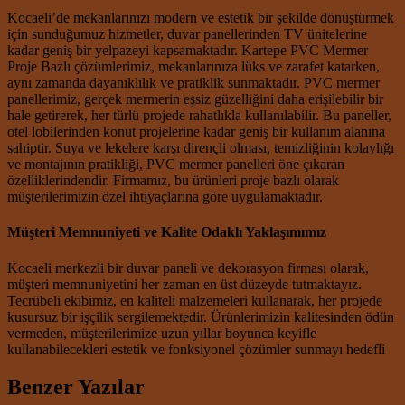
Kocaeli’de mekanlarınızı modern ve estetik bir şekilde dönüştürmek
için sunduğumuz hizmetler, duvar panellerinden TV ünitelerine
kadar geniş bir yelpazeyi kapsamaktadır. Kartepe PVC Mermer
Proje Bazlı çözümlerimiz, mekanlarınıza lüks ve zarafet katarken,
aynı zamanda dayanıklılık ve pratiklik sunmaktadır. PVC mermer
panellerimiz, gerçek mermerin eşsiz güzelliğini daha erişilebilir bir
hale getirerek, her türlü projede rahatlıkla kullanılabilir. Bu paneller,
otel lobilerinden konut projelerine kadar geniş bir kullanım alanına
sahiptir. Suya ve lekelere karşı dirençli olması, temizliğinin kolaylığı
ve montajının pratikliği, PVC mermer panelleri öne çıkaran
özelliklerindendir. Firmamız, bu ürünleri proje bazlı olarak
müşterilerimizin özel ihtiyaçlarına göre uygulamaktadır.
Müşteri Memnuniyeti ve Kalite Odaklı Yaklaşımımız
Kocaeli merkezli bir duvar paneli ve dekorasyon firması olarak,
müşteri memnuniyetini her zaman en üst düzeyde tutmaktayız.
Tecrübeli ekibimiz, en kaliteli malzemeleri kullanarak, her projede
kusursuz bir işçilik sergilemektedir. Ürünlerimizin kalitesinden ödün
vermeden, müşterilerimize uzun yıllar boyunca keyifle
kullanabilecekleri estetik ve fonksiyonel çözümler sunmayı hedefli
Benzer Yazılar