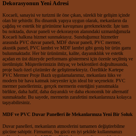
Dekorasyonun Yeni Adresi
Kocaeli, sanayisi ve turizmi ile öne çıkan, sürekli bir gelişim içinde
olan bir şehirdir. Bu dinamik yapıya uygun olarak, mekanların da
çağdaş ve estetik bir görünüme kavuşması gerekmektedir. İşte tam
bu noktada, duvar paneli ve dekorasyon alanındaki uzmanlığımızla
Kocaeli halkına hizmet sunmaktayız. Sunduğumuz hizmetler
arasında PVC duvar paneli, MDF duvar paneli, PVC mermer,
akustik panel, PVC lambri ve MDF lambri gibi geniş bir ürün gamı
bulunmaktadır. Her bir ürünümüz, kalite, dayanıklılık ve estetik
açıdan en üst düzeyde performans göstermesi için özenle seçilmiş ve
üretilmiştir. Müşterilerimizin ihtiyaç ve beklentileri doğrultusunda,
proje bazlı özel çözümler de geliştirmekteyiz. Özellikle Kartepe
PVC Mermer Proje Bazlı uygulamalarımız, mekanlara lüks ve
modern bir hava katmak isteyenler için ideal bir seçenektir. PVC
mermer panellerimiz, gerçek mermerin estetiğini yansıtmakla
birlikte, daha hafif, daha dayanıklı ve daha ekonomik bir alternatif
sunmaktadır. Bu sayede, mermerin zarafetini mekanlarınıza kolayca
taşıyabilirsiniz.
MDF ve PVC Duvar Panelleri ile Mekanlarınıza Yeni Bir Soluk
Duvar panelleri, mekanların atmosferini tamamen değiştirebilme
gücüne sahiptir. Firmamız, bu gücü en iyi şekilde kullanmanızı