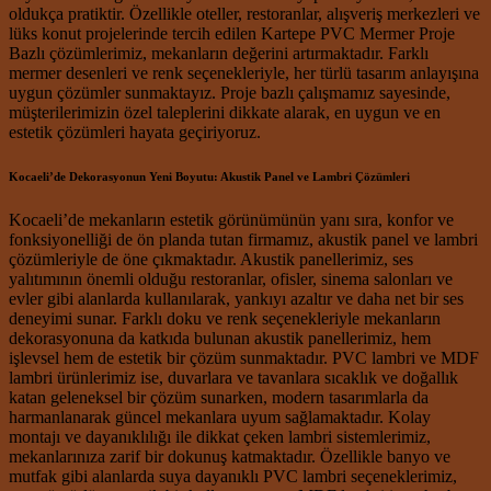
oldukça pratiktir. Özellikle oteller, restoranlar, alışveriş merkezleri ve
lüks konut projelerinde tercih edilen Kartepe PVC Mermer Proje
Bazlı çözümlerimiz, mekanların değerini artırmaktadır. Farklı
mermer desenleri ve renk seçenekleriyle, her türlü tasarım anlayışına
uygun çözümler sunmaktayız. Proje bazlı çalışmamız sayesinde,
müşterilerimizin özel taleplerini dikkate alarak, en uygun ve en
estetik çözümleri hayata geçiriyoruz.
Kocaeli’de Dekorasyonun Yeni Boyutu: Akustik Panel ve Lambri Çözümleri
Kocaeli’de mekanların estetik görünümünün yanı sıra, konfor ve
fonksiyonelliği de ön planda tutan firmamız, akustik panel ve lambri
çözümleriyle de öne çıkmaktadır. Akustik panellerimiz, ses
yalıtımının önemli olduğu restoranlar, ofisler, sinema salonları ve
evler gibi alanlarda kullanılarak, yankıyı azaltır ve daha net bir ses
deneyimi sunar. Farklı doku ve renk seçenekleriyle mekanların
dekorasyonuna da katkıda bulunan akustik panellerimiz, hem
işlevsel hem de estetik bir çözüm sunmaktadır. PVC lambri ve MDF
lambri ürünlerimiz ise, duvarlara ve tavanlara sıcaklık ve doğallık
katan geleneksel bir çözüm sunarken, modern tasarımlarla da
harmanlanarak güncel mekanlara uyum sağlamaktadır. Kolay
montajı ve dayanıklılığı ile dikkat çeken lambri sistemlerimiz,
mekanlarınıza zarif bir dokunuş katmaktadır. Özellikle banyo ve
mutfak gibi alanlarda suya dayanıklı PVC lambri seçeneklerimiz,