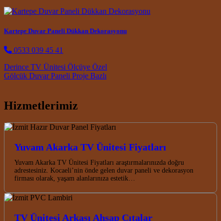
Kartepe Duvar Paneli Dükkan Dekorasyonu
0533 039 45 41
Post navigation
Derince TV Ünitesi Ölçüye Özel
Gölcük Duvar Paneli Proje Bazlı
Hizmetlerimiz
Yuvam Akarka TV Ünitesi Fiyatları
Yuvam Akarka TV Ünitesi Fiyatları araştırmalarınızda doğru
adrestesiniz. Kocaeli’nin önde gelen duvar paneli ve dekorasyon
firması olarak, yaşam alanlarınıza estetik…
TV Ünitesi Arkası Ahşap Çıtalar