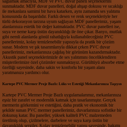
sağlamak amacıyla, MDF ve PVC duvar paneli seçeneklerini
sunmaktadır. MDF duvar panelleri, doğal ahşap dokusu ve sıcaklığı
ile mekanlara samimi bir hava katarken, aynı zamanda ses yalıtımı
konusunda da başarılıdır. Farklı desen ve renk seçenekleriyle her
türlü dekorasyon tarzına uyum sağlayan MDF panellerimiz, yaşam
alanlarınıza estetik bir değer katmaktadır. PVC duvar panelleri ise,
suya ve neme karşı üstün dayanıklılığı ile öne çıkar. Banyo, mutfak
gibi nemli alanlarda gönül rahatlığıyla kullanabileceğiniz PVC
panellerimiz, kolay temizlenebilir yapısıyla da pratik bir çözüm
sunar. Modern ve şık tasarımlarıyla dikkat çeken PVC duvar
panellerimiz, mekanlarınıza çağdaş bir görünüm kazandırmaktadır.
Akustik panel seçeneklerimizle de ses yalıtımını önceliklendiren
müşterilerimize özel çözümler sunmaktayız. Gürültüyü absorbe etme
özelliği sayesinde, daha sakin ve konforlu bir yaşam alanı
yaratmanıza yardımcı olur.
Kartepe PVC Mermer Proje Bazlı: Lüks ve Estetiği Mekanlarınıza Taşıyın
Kartepe PVC Mermer Proje Bazlı uygulamalarımız, mekanlarınıza
eşsiz bir zarafet ve modernlik katmak için tasarlanmıştır. Gerçek
mermerin görkemini ve estetiğini, daha pratik ve ekonomik bir
şekilde sunan PVC mermer panellerimiz, duvarlarınıza sofistike bir
dokunuş katar. Bu paneller, yüksek kaliteli PVC malzemeden
üretilmiş olup, çizilmelere, darbelere ve suya karşı üstün bir
dayanıklılık sergiler. Kolay temizlenebilir yapısı sayesinde, bakımı