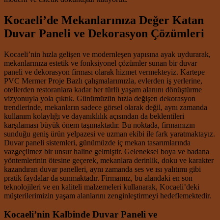
Kocaeli’de Mekanlarınıza Değer Katan
Duvar Paneli ve Dekorasyon Çözümleri
Kocaeli’nin hızla gelişen ve modernleşen yapısına ayak uydurarak,
mekanlarınıza estetik ve fonksiyonel çözümler sunan bir duvar
paneli ve dekorasyon firması olarak hizmet vermekteyiz. Kartepe
PVC Mermer Proje Bazlı çalışmalarımızla, evlerden iş yerlerine,
otellerden restoranlara kadar her türlü yaşam alanını dönüştürme
vizyonuyla yola çıktık. Günümüzün hızla değişen dekorasyon
trendlerinde, mekanların sadece görsel olarak değil, aynı zamanda
kullanım kolaylığı ve dayanıklılık açısından da beklentileri
karşılaması büyük önem taşımaktadır. Bu noktada, firmamızın
sunduğu geniş ürün yelpazesi ve uzman ekibi ile fark yaratmaktayız.
Duvar paneli sistemleri, günümüzde iç mekan tasarımlarında
vazgeçilmez bir unsur haline gelmiştir. Geleneksel boya ve badana
yöntemlerinin ötesine geçerek, mekanlara derinlik, doku ve karakter
kazandıran duvar panelleri, aynı zamanda ses ve ısı yalıtımı gibi
pratik faydalar da sunmaktadır. Firmamız, bu alandaki en son
teknolojileri ve en kaliteli malzemeleri kullanarak, Kocaeli’deki
müşterilerimizin yaşam alanlarını zenginleştirmeyi hedeflemektedir.
Kocaeli’nin Kalbinde Duvar Paneli ve