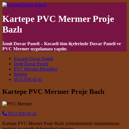
Kartepe PVC Mermer Proje
Bazlı
İzmit Duvar Paneli – Kocaeli tüm ilçelerinde Duvar Paneli ve
PVC Mermer uygulaması yapılır.
Main Navigation
Kocaeli Duvar Paneli
İzmit Duvar Paneli
PVC Mermer Modelleri
İletişim
0533 039 45 41
Kartepe PVC Mermer Proje Bazlı
0533 039 45 41
Kartepe PVC Mermer Proje Bazlı çözümlerimizle mekanlarınıza
modern ve estetik dokunuşlar katıyoruz.