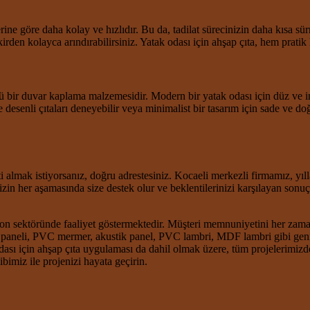
ne göre daha kolay ve hızlıdır. Bu da, tadilat sürecinizin daha kısa sü
kirden kolayca arındırabilirsiniz. Yatak odası için ahşap çıta, hem pratik 
 bir duvar kaplama malzemesidir. Modern bir yatak odası için düz ve ince
desenli çıtaları deneyebilir veya minimalist bir tasarım için sade ve doğal
i almak istiyorsanız, doğru adrestesiniz. Kocaeli merkezli firmamız, yıl
in her aşamasında size destek olur ve beklentilerinizi karşılayan sonuç
on sektöründe faaliyet göstermektedir. Müşteri memnuniyetini her zaman 
aneli, PVC mermer, akustik panel, PVC lambri, MDF lambri gibi geniş 
ası için ahşap çıta uygulaması da dahil olmak üzere, tüm projelerimizd
imiz ile projenizi hayata geçirin.