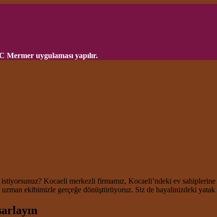
VC Mermer uygulaması yapılır.
ı istiyorsunuz? Kocaeli merkezli firmamız, Kocaeli’ndeki ev sahiplerine
ve uzman ekibimizle gerçeğe dönüştürüyoruz. Siz de hayalinizdeki yatak
sarlayın