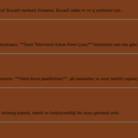
atın! Kocaeli merkezli firmamız, Kocaeli’ndeki ev ve iş yerleriniz için…
 istiyorsanız, **İzmit Televizyon Arkası Panel Çıtası** hizmetimiz tam size gö
sunuyoruz. **Salon duvar panellerimiz**, şık tasarımları ve uzun ömürlü yapıla
okunuş katmak, estetik ve fonksiyonelliği bir araya getirmek artık…