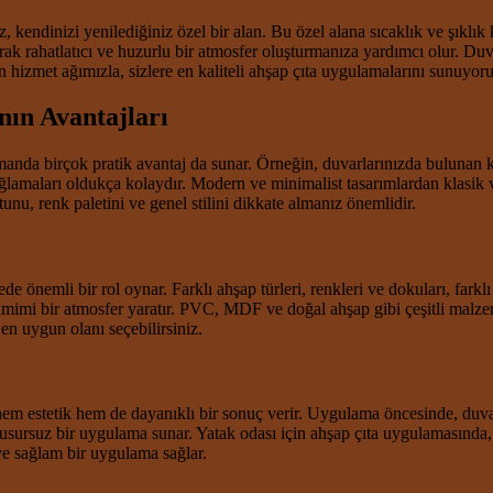
endinizi yenilediğiniz özel bir alan. Bu özel alana sıcaklık ve şıklık
rak rahatlatıcı ve huzurlu bir atmosfer oluşturmanıza yardımcı olur. Duv
 hizmet ağımızla, sizlere en kaliteli ahşap çıta uygulamalarını sunuyoru
nın Avantajları
anda birçok pratik avantaj da sunar. Örneğin, duvarlarınızda bulunan kü
amaları oldukça kolaydır. Modern ve minimalist tasarımlardan klasik ve ru
nu, renk paletini ve genel stilini dikkate almanız önemlidir.
 önemli bir rol oynar. Farklı ahşap türleri, renkleri ve dokuları, farklı 
samimi bir atmosfer yaratır. PVC, MDF ve doğal ahşap gibi çeşitli malz
 en uygun olanı seçebilirsiniz.
, hem estetik hem de dayanıklı bir sonuç verir. Uygulama öncesinde, d
kusursuz bir uygulama sunar. Yatak odası için ahşap çıta uygulamasında, k
ve sağlam bir uygulama sağlar.