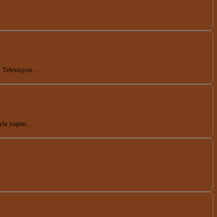
re. Televizyon…
rıyla yaşam…