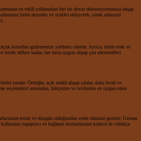
 katmanın en etkili yollarından biri ise duvar dekorasyonunuza ahşap
arlarınıza farklı desenler ve renkler ekleyerek, yatak odanızın
z.
çük kusurları gizlemenize yardımcı olurlar. Ayrıca, farklı renk ve
stik stillere kadar, her tarza uygun ahşap çıta alternatifleri
hisler yaratır. Örneğin, açık renkli ahşap çıtalar, daha ferah ve
eme seçenekleri arasından, bütçenize ve zevkinize en uygun olanı
uvarlarınızın temiz ve düzgün olduğundan emin olmanız gerekir. Uzman
ullanılan yapıştırıcı ve bağlantı elemanlarının kalitesi de oldukça