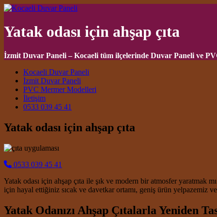
Yatak odası için ahşap çıta
İzmit Duvar Paneli – Kocaeli tüm ilçelerinde Duvar Paneli ve P
Main Navigation
Kocaeli Duvar Paneli
İzmit Duvar Paneli
PVC Mermer Modelleri
İletişim
0533 039 45 41
Yatak odası için ahşap çıta
0533 039 45 41
Yatak odası için ahşap çıta ile şık ve modern bir atmosfer yaratmak m
için hayal ettiğiniz sıcak ve davetkar ortamı, geniş ürün yelpazemiz 
Yatak Odanızı Ahşap Çıtalarla Yeniden Ta