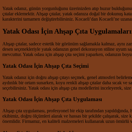
Yatak odanız, günün yorgunluğunu üzerinizden atıp huzur bulduğunuz, k
çıtalar eklemektir. Ahşap çıtalar, yatak odanıza doğal bir dokunuş kata
karakterini tamamen değiştirebilirsiniz. Kocaeli’dan Kocaeli’ne uzanan
Yatak Odası İçin Ahşap Çıta Uygulamaları
Ahşap çıtalar, sadece estetik bir görünüm sağlamakla kalmaz, aynı zam
desen seçenekleriyle yatak odanızın genel dekorasyon stiline uyum sağl
mevcuttur. Yatak odası için ahşap çıta seçimi yaparken, odanızın boyutu
Yatak Odası İçin Ahşap Çıta Seçimi
Yatak odanız için doğru ahşap çıtayı seçmek, genel atmosferi belirlemede
aydınlık bir ortam sunarken, koyu renkli ahşap çıtalar daha sıcak ve 
seçebilirsiniz. Yatak odası için ahşap çıta modellerini inceleyerek, size
Yatak Odası İçin Ahşap Çıta Uygulaması
Ahşap çıta uygulaması, profesyonel bir ekip tarafından yapıldığında
ekibimiz, doğru ölçümleri alarak ve hassas bir şekilde çalışarak, size 
önemlidir. Firmamız, en kaliteli malzemeleri kullanarak uzun ömürlü 