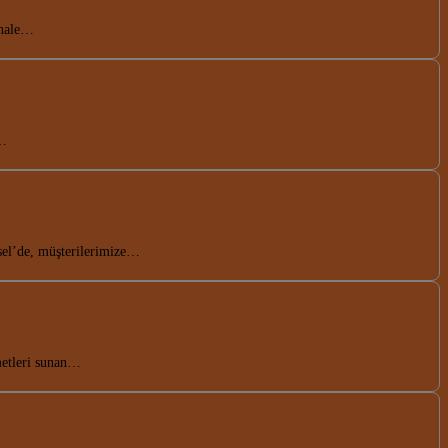
 hale…
n…
sel’de, müşterilerimize…
metleri sunan…