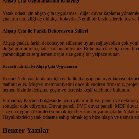
Ahşap Çıta Uygulamasının Kolaylığı
Yatak odası için ahşap çıta uygulaması, diğer duvar kaplama yöntemleri
çıtaların temizliği de oldukça kolaydır. Nemli bir bezle silerek, toz ve 
Ahşap Çıta ile Farklı Dekorasyon Stilleri
Ahşap çıtalar, farklı dekorasyon stillerine uyum sağlayabilen çok yönlü
doğal görünümlü çıtalar kullanabilirsiniz. Bohemian tarzı için renkli ve 
yaratıcılığınızı sergilemeniz için size geniş bir yelpaze sunar.
Kocaeli’nde En İyi Ahşap Çıta Uygulaması
Kocaeli’nde yatak odanız için en kaliteli ahşap çıta uygulaması hizmet
taahhüt eder. Müşteri memnuniyetini önceliklendiren firmamız, projeniz
hemen bizimle iletişime geçin ve ücretsiz keşif talebinde bulunun.
Firmamız, Kocaeli bölgesinde uzun yıllardır duvar paneli ve dekorasy
sonuçlar elde ediyoruz. Duvar paneli, PVC duvar paneli, MDF duvar p
size en uygun çözümleri sunmak için her zaman yanınızdadır. Yatak od
Hayalinizdeki yatak odasına sahip olmak için bize ulaşın ve uzman ekib
Benzer Yazılar