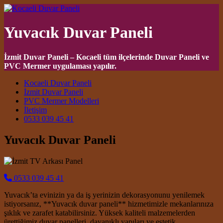
Yuvacık Duvar Paneli
İzmit Duvar Paneli – Kocaeli tüm ilçelerinde Duvar Paneli ve
PVC Mermer uygulaması yapılır.
Main Navigation
Kocaeli Duvar Paneli
İzmit Duvar Paneli
PVC Mermer Modelleri
İletişim
0533 039 45 41
Yuvacık Duvar Paneli
0533 039 45 41
Yuvacık’ta evinizin ya da iş yerinizin dekorasyonunu yenilemek
istiyorsanız, **Yuvacık duvar paneli** hizmetimizle mekanlarınıza
şıklık ve zarafet katabilirsiniz. Yüksek kaliteli malzemelerden
ürettiğimiz duvar panelleri, dayanıklı yapıları ve estetik