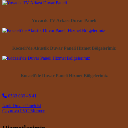
Yuvacık TV Arkası Duvar Paneli
Kocaeli’de Akustik Duvar Paneli Hizmet Bölgelerimiz
Kocaeli’de Duvar Paneli Hizmet Bölgelerimiz
0533 039 45 41
Post navigation
İzmit Duvar Panelcisi
Çayırova PVC Mermer