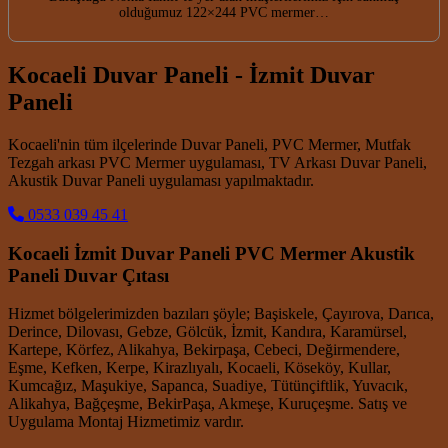
olduğumuz 122×244 PVC mermer…
Kocaeli Duvar Paneli - İzmit Duvar
Paneli
Kocaeli'nin tüm ilçelerinde Duvar Paneli, PVC Mermer, Mutfak
Tezgah arkası PVC Mermer uygulaması, TV Arkası Duvar Paneli,
Akustik Duvar Paneli uygulaması yapılmaktadır.
0533 039 45 41
Kocaeli İzmit Duvar Paneli PVC Mermer Akustik
Paneli Duvar Çıtası
Hizmet bölgelerimizden bazıları şöyle; Başiskele, Çayırova, Darıca,
Derince, Dilovası, Gebze, Gölcük, İzmit, Kandıra, Karamürsel,
Kartepe, Körfez, Alikahya, Bekirpaşa, Cebeci, Değirmendere,
Eşme, Kefken, Kerpe, Kirazlıyalı, Kocaeli, Köseköy, Kullar,
Kumcağız, Maşukiye, Sapanca, Suadiye, Tütünçiftlik, Yuvacık,
Alikahya, Bağçeşme, BekirPaşa, Akmeşe, Kuruçeşme. Satış ve
Uygulama Montaj Hizmetimiz vardır.