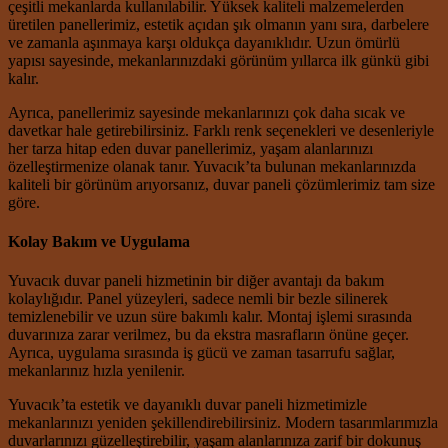
çeşitli mekanlarda kullanılabilir. Yüksek kaliteli malzemelerden
üretilen panellerimiz, estetik açıdan şık olmanın yanı sıra, darbelere
ve zamanla aşınmaya karşı oldukça dayanıklıdır. Uzun ömürlü
yapısı sayesinde, mekanlarınızdaki görünüm yıllarca ilk günkü gibi
kalır.
Ayrıca, panellerimiz sayesinde mekanlarınızı çok daha sıcak ve
davetkar hale getirebilirsiniz. Farklı renk seçenekleri ve desenleriyle
her tarza hitap eden duvar panellerimiz, yaşam alanlarınızı
özelleştirmenize olanak tanır. Yuvacık’ta bulunan mekanlarınızda
kaliteli bir görünüm arıyorsanız, duvar paneli çözümlerimiz tam size
göre.
Kolay Bakım ve Uygulama
Yuvacık duvar paneli hizmetinin bir diğer avantajı da bakım
kolaylığıdır. Panel yüzeyleri, sadece nemli bir bezle silinerek
temizlenebilir ve uzun süre bakımlı kalır. Montaj işlemi sırasında
duvarınıza zarar verilmez, bu da ekstra masrafların önüne geçer.
Ayrıca, uygulama sırasında iş gücü ve zaman tasarrufu sağlar,
mekanlarınız hızla yenilenir.
Yuvacık’ta estetik ve dayanıklı duvar paneli hizmetimizle
mekanlarınızı yeniden şekillendirebilirsiniz. Modern tasarımlarımızla
duvarlarınızı güzelleştirebilir, yaşam alanlarınıza zarif bir dokunuş