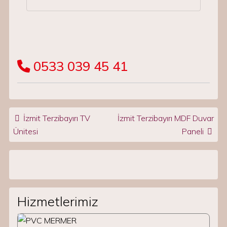
0533 039 45 41
Post navigation
İzmit Terzibayırı TV
İzmit Terzibayırı MDF Duvar
Ünitesi
Paneli
Hizmetlerimiz